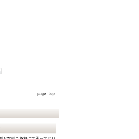
page top
て
料お客様ご負担にて承っており