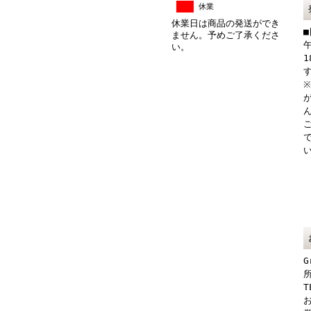
休業
休業日は商品の発送ができ
ません。予めご了承くださ
い。
G
所
T
お