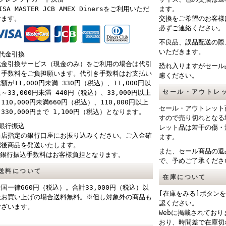
ISA MASTER JCB AMEX Dinersをご利用いただ
ます。
けます。
交換をご希望のお客様
必ずご連絡ください。
不良品、誤品配送の際
いただきます。
■代金引換
代金引換サービス（現金のみ）をご利用の場合は代引
恐れ入りますがセール
き手数料をご負担願います。代引き手数料はお支払い
慮ください。
額が11,000円未満 330円（税込）、11,000円以
セール・アウトレ
～33,000円未満 440円（税込）、33,000円以上
110,000円未満660円（税込）、110,000円以上
セール・アウトレット
330,000円まで 1,100円（税込）となります。
すので売り切れとなる
■銀行振込
レット品は若干の傷・
当店指定の銀行口座にお振り込みください。ご入金確
ます。
認後商品を発送いたします。
また、セール商品の返
※銀行振込手数料はお客様負担となります。
で、予めご了承くださ
送料について
在庫について
全国一律660円（税込）。合計33,000円（税込）以
[在庫をみる]ボタン
上お買い上げの場合送料無料。※但し対象外の商品も
認ください。
ございます。
Webに掲載されてお
おり、時間差で在庫切