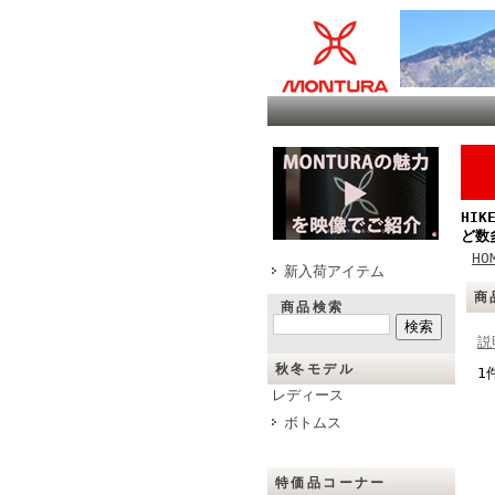
HI
ど数
HO
新入荷アイテム
商
商品検索
説
秋冬モデル
1
レディース
ボトムス
特価品コーナー