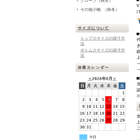
グローブ（秋冬）
V
その他小物 （秋冬）
サイズについて
トップスサイズの採寸方
法
ボトムスサイズの採寸方
総
法
上
～
休業カレンダー
～
＜
2026年8月
＞
日
月
火
水
木
金
土
1
2
3
4
5
6
7
8
9
10
11
12
13
14
15
16
17
18
19
20
21
22
23
24
25
26
27
28
29
30
31
今日