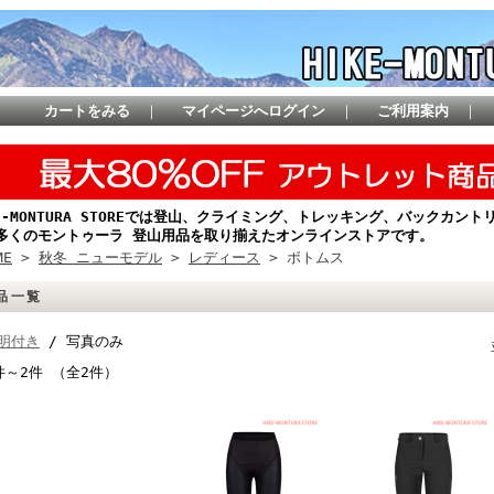
カートをみる
｜
マイページへログイン
｜
ご利用案内
｜
KE-MONTURA STOREでは登山、クライミング、トレッキング、バックカ
多くのモントゥーラ 登山用品を取り揃えたオンラインストアです。
ME
>
秋冬 ニューモデル
>
レディース
> ボトムス
品一覧
明付き
/ 写真のみ
件～2件 （全2件）