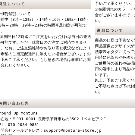
予めご了承ください。
発送について
※在庫切れのカラー・
■日時指定について
合がございますので、
午前中（8時～12時）・14時～16時・16時～18時・
い。
18時～20時・19時～21時の時間帯及指定が可能で
商品について
す。
※原則当日12時迄にご注文をいただければ当日の発送
商品の仕様は予告なく
が可能です。ただし休業日のご注文は対応できませ
商品画像とデザインが
ん。なお、ご注文混雑時やお取り寄せ状況などにより
洗濯表示タグに従って
ご希望のご指定配達日に添えない場合がございますの
用時に色落ちや色移り
で予めご了承ください。もし急ぎの場合は事前にお問
ご使用時の破れや破損
い合わせください。
用の端末により商品の
います。
以上、予めご了承くだ
ご不明な点は以下のお
い。
お問い合わせ先
round Up Montura
在地：〒391-0001 長野県茅野市ちの3502-1ベルビア２F
EL：070-2034-0831
問合せメールアドレス：support@montura-store.jp