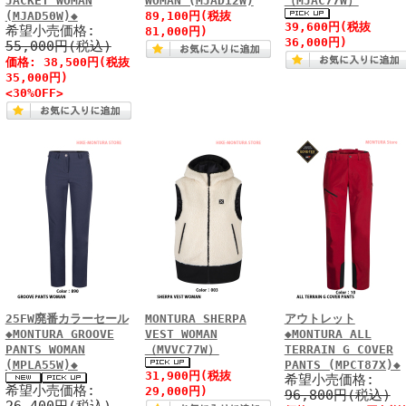
JACKET WOMAN
WOMAN (MJAD12W)
（MJAC77W）
(MJAD50W)◆
89,100円(税抜
39,600円(税抜
希望小売価格:
81,000円)
36,000円)
55,000円(税込)
価格: 38,500円(税抜
35,000円)
<30%OFF>
25FW廃番カラーセール
MONTURA SHERPA
アウトレット
◆MONTURA GROOVE
VEST WOMAN
◆MONTURA ALL
PANTS WOMAN
（MVVC77W）
TERRAIN G COVER
(MPLA55W)◆
PANTS (MPCT87X)◆
31,900円(税抜
希望小売価格:
希望小売価格:
29,000円)
96,800円(税込)