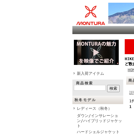
HI
ど数
HO
新入荷アイテム
商
商品検索
説
秋冬モデル
1
1
レディース（秋冬）
ダウン/インサレーショ
ン/ハイブリッドジャケッ
ト
ハードシェルジャケット