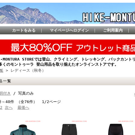
カートをみる
｜
マイページへログイン
｜
ご利用案内
｜
KE-MONTURA STOREでは登山、クライミング、トレッキング、バックカ
多くのモントゥーラ 登山用品を取り揃えたオンラインストアです。
ME
> レディース（秋冬）
品一覧
明付き
/ 写真のみ
件～40件 （全76件） 1/2ページ
2
次へ
最後へ