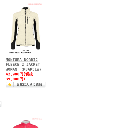
MONTURA NORDIC
FLEECE 2 JACKET
WOMAN （MJAP31W）
42,900円(税抜
39,000円)