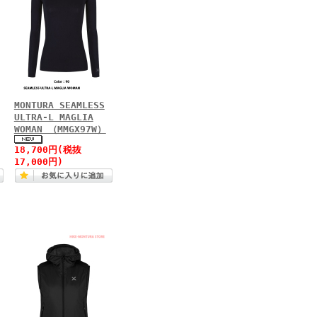
MONTURA SEAMLESS
ULTRA-L MAGLIA
WOMAN （MMGX97W）
18,700円(税抜
17,000円)