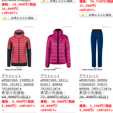
26,400円(税込)
価格: 38,720円(税
価格: 18,480円(税抜
35,200円)
16,800円)
<60%OFF>
<30%OFF>
アウトレット
アウトレット
アウトレット
◆MONTURA FORMULA
◆MONTURA SKILL
◆MONTURA NOMAD
PRO JACKET WOMAN
DUVET WOMAN
CORDUROY PANTS
(MJAK86W)◆
(MJAD13W)◆
WOMAN (MPLC73W)◆
希望小売価格:
希望小売価格:
希望小売価格:
44,000円(税込)
77,000円(税込)
26,400円(税込)
～
価格: 8,800円(税抜
価格: 30,800円(税抜
8,000円) <80%OFF>
28,000円)
価格: 5,280円(税抜
～
<60%OFF>
4,800円) <80%OFF>