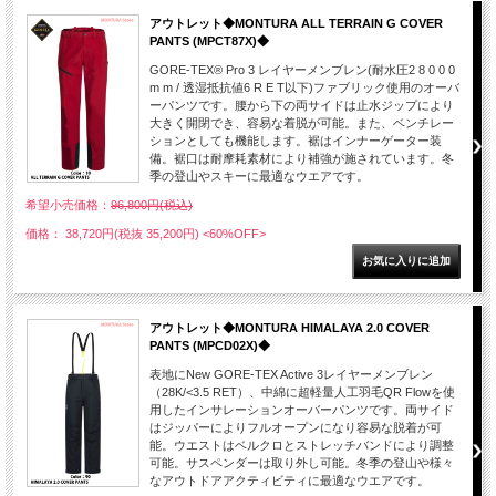
アウトレット◆MONTURA ALL TERRAIN G COVER
PANTS (MPCT87X)◆
GORE-TEX® Pro 3 レイヤーメンブレン(耐水圧2 8 0 0 0
m m / 透湿抵抗値6 R E T以下)ファブリック使用のオーバ
ーパンツです。腰から下の両サイドは止水ジップにより
大きく開閉でき、容易な着脱が可能。また、ベンチレー
ションとしても機能します。裾はインナーゲーター装
備。裾口は耐摩耗素材により補強が施されています。冬
季の登山やスキーに最適なウエアです。
希望小売価格：
96,800円(税込)
価格： 38,720円(税抜 35,200円)
<60%OFF>
アウトレット◆MONTURA HIMALAYA 2.0 COVER
PANTS (MPCD02X)◆
表地にNew GORE-TEX Active 3レイヤーメンブレン
（28K/<3.5 RET）、中綿に超軽量人工羽毛QR Flowを使
用したインサレーションオーバーパンツです。両サイド
はジッパーによりフルオープンになり容易な脱着が可
能。ウエストはベルクロとストレッチバンドにより調整
可能。サスペンダーは取り外し可能。冬季の登山や様々
なアウトドアアクティビティに最適なウエアです。