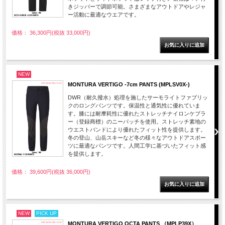
きジッパーで調節可能。さまざまなアウトドアやレジャ
ー活動に最適なウエアです。
価格： 36,300円(税抜 33,000円)
NEW
MONTURA VERTIGO -7cm PANTS (MPLSV0X-)
DWR（耐久撥水）処理を施したサーモライトファブリッ
クのロングパンツです。保温性と通気性に優れていま
す。膝には耐摩耗性に優れたストレッチナイロンケブラ
ー（登録商標）のニーパッチを使用。ストレッチ素地の
ウエストバンドにより優れたフィット性を提供します。
冬の登山、山岳スキーなど冬の様々なアウトドアスポー
ツに最適なパンツです。人間工学に基づいたフィット感
を提供します。
価格： 39,600円(税抜 36,000円)
NEW
PICK UP
MONTURA VERTIGO OCTA PANTS （MPLP39X）