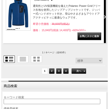
通気性とUV保護機能を備えたPolartec Power Gridフリー
ス生地を使用したジップアップジャケットです。ジッパ
ー式ハンドポケット付き。登山やさまざまなアウトドア
アクティビティに最適なウェアです。
希望小売価格：
39,600円(税込)
価格： 15,840円(税抜 14,400円)
<60%OFF>
1 / 4ページ
（全80件）
1
2
3
4
次へ
商品検索
キーワード検索
価格帯検索