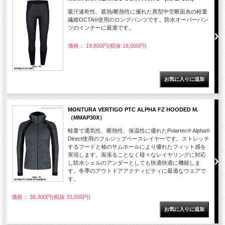
吸汗速乾性、遮熱/断熱性に優れた異型中空断面糸の軽量
繊維OCTA®使用のロングパンツです。防水オーバーパン
ツのインナーに最適です。
価格： 19,800円(税抜 18,000円)
MONTURA VERTIGO PTC ALPHA FZ HOODED M.
（MMAP30X）
軽量で通気性、断熱性、保温性に優れたPolartec® Alpha®
Direct使用のフルジップベースレイヤーです。ストレッチ
するフードと袖のサムホールにより優れたフィット感を
実現します。嵩張ることなく様々なレイヤリングに対応
し防水シェルのアンダーとしても快適快適に機能しま
す。冬季のアウトドアアクティビティに最適なウエアで
す。
価格： 36,300円(税抜 33,000円)