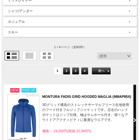
ミッドレイヤー
シャツ/アンダー
カジュアル
スキー
1 / 4ページ
（全80件）
1
2
3
4
次へ
NEW
PICK UP
MONTURA FADIS GRID HOODED MAGLIA (MMAP85X)
3Dグリッド構造のストレッチサーマルフリース生地使用
のフード付きフルジップジャケットです。左右のハンド
ポケットはジップ仕様。袖はサムホール付き。様々なア
ウトドアアクティビティに最適なウエアです。
価格： 24,200円(税抜 22,000円)