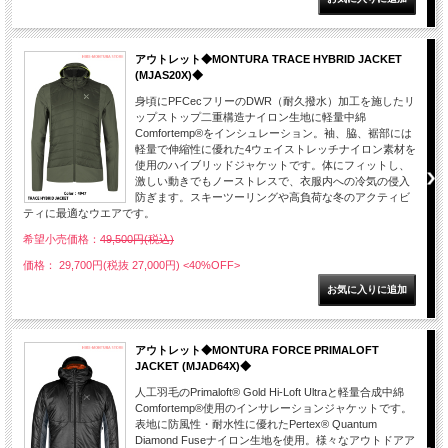
アウトレット◆MONTURA TRACE HYBRID JACKET
(MJAS20X)◆
身頃にPFCecフリーのDWR（耐久撥水）加工を施したリ
ップストップ二重構造ナイロン生地に軽量中綿
Comfortemp®をインシュレーション。袖、脇、裾部には
軽量で伸縮性に優れた4ウェイストレッチナイロン素材を
使用のハイブリッドジャケットです。体にフィットし、
激しい動きでもノーストレスで、衣服内への冷気の侵入
防ぎます。スキーツーリングや高負荷な冬のアクティビ
ティに最適なウエアです。
希望小売価格：
49,500円(税込)
価格： 29,700円(税抜 27,000円)
<40%OFF>
アウトレット◆MONTURA FORCE PRIMALOFT
JACKET (MJAD64X)◆
人工羽毛のPrimaloft® Gold Hi-Loft Ultraと軽量合成中綿
Comfortemp®使用のインサレーションジャケットです。
表地に防風性・耐水性に優れたPertex® Quantum
Diamond Fuseナイロン生地を使用。様々なアウトドアア