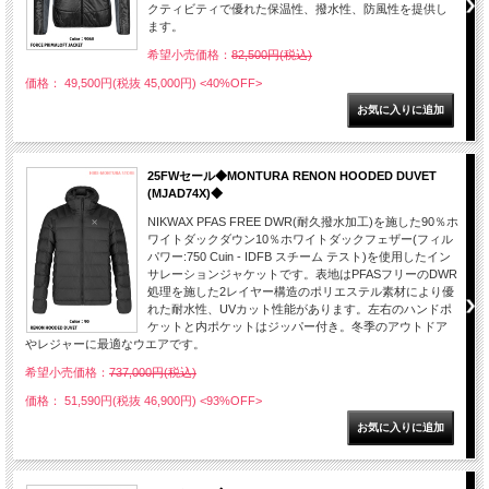
クティビティで優れた保温性、撥水性、防風性を提供し
ます。
希望小売価格：
82,500円(税込)
価格： 49,500円(税抜 45,000円)
<40%OFF>
25FWセール◆MONTURA RENON HOODED DUVET
(MJAD74X)◆
NIKWAX PFAS FREE DWR(耐久撥水加工)を施した90％ホ
ワイトダックダウン10％ホワイトダックフェザー(フィル
パワー:750 Cuin - IDFB スチーム テスト)を使用したイン
サレーションジャケットです。表地はPFASフリーのDWR
処理を施した2レイヤー構造のポリエステル素材により優
れた耐水性、UVカット性能があります。左右のハンドポ
ケットと内ポケットはジッパー付き。冬季のアウトドア
やレジャーに最適なウエアです。
希望小売価格：
737,000円(税込)
価格： 51,590円(税抜 46,900円)
<93%OFF>