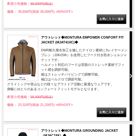
希望小売価格：
99,000円(税込)
価格： 39,600円(税抜 36,000円)
<60%OFF>
アウトレット◆MONTURA EMPOWER CONFORT FIT
JACKET (MJAT41XC)◆
DWR耐久撥水加工を施したナイロン素材に3レイヤーメン
ブレン（20K/20K）を使用したフード付き防水シェルジャ
ケットです。
ヘルメット対応のフードは背面のストレッチ素材でフィ
ット感を調節可能。
裾はストレッチパイピングで調整可能。
袖口はベルクロで調節可能。
クライミングや登山などの様々なアウトドア活動に最適なウェアです。
身幅にゆとりのあるコンフォートフィットモデルとなります。
希望小売価格：
58,300円(税込)
価格： 23,320円(税抜 21,200円)
<60%OFF>
アウトレット◆MONTURA GROUNDING JACKET
（MJAC19X）◆