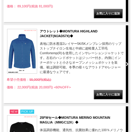
価格： 89,100円(税抜 81,000円)
アウトレット◆MONTURA HIGHLAND
JACKET(MJAD57X)◆
表地に防水透湿2レイヤー5K/5Kメンブレン採用のリップ
ストップナイロン生地と中綿に超軽量人工羽毛
Comfortemp(R)を使用したインサレーションジャケットで
す。左右のハンドポケットはジッパー付き。内側にイン
ナーポケットと小さなオープンメッシュポケットを装
備。裾は調節可能。冬季の様々なアウトドアやレジャー
に最適なウェアです。
希望小売価格：
55,000円(税込)
価格： 22,000円(税抜 20,000円)
<60%OFF>
NEW
PICK UP
25FWセール◆MONTURA MERINO MOUNTAIN
MAGLIA（MMGC12X）◆
体温調節機能、通気性、抗菌効果に優れた100％メリノウ