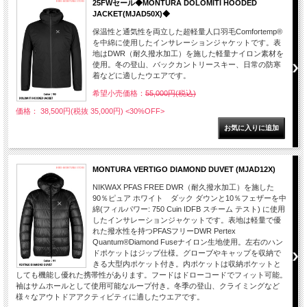
25FWセール◆MONTURA DOLOMITI HOODED
JACKET(MJAD50X)◆
保温性と通気性を両立した超軽量人口羽毛Comfortemp®
を中綿に使用したインサレーションジャケットです。表
地はDWR（耐久撥水加工）を施した軽量ナイロン素材を
使用。冬の登山、バックカントリースキー、日常の防寒
着などに適したウエアです。
希望小売価格：
55,000円(税込)
価格： 38,500円(税抜 35,000円)
<30%OFF>
MONTURA VERTIGO DIAMOND DUVET (MJAD12X)
NIKWAX PFAS FREE DWR（耐久撥水加工）を施した
90％ピュア ホワイト ダック ダウンと10％フェザーを中
綿(フィルパワー: 750 Cuin IDFB スチーム テスト) に使用
したインサレーションジャケットです。表地は軽量で優
れた撥水性を持つPFASフリーDWR Pertex
Quantum®Diamond Fuseナイロン生地使用。左右のハン
ドポケットはジップ仕様。グローブやキャップを収納で
きる大型内ポケット付き。内ポケットは収納ポケットと
しても機能し優れた携帯性があります。フードはドローコードでフィット可能。
袖はサムホールとして使用可能なループ付き。冬季の登山、クライミングなど
様々なアウトドアアクティビティに適したウエアです。