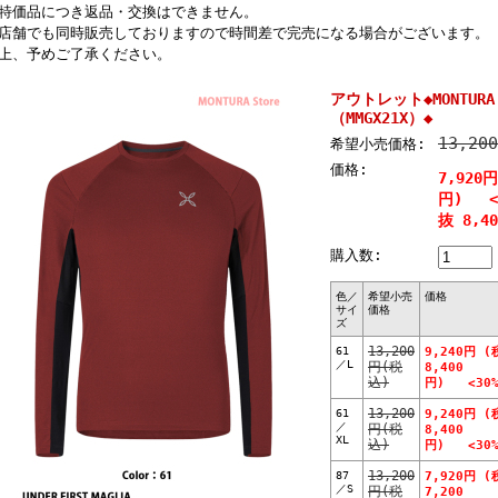
特価品につき返品・交換はできません。
店舗でも同時販売しておりますので時間差で完売になる場合がございます。
上、予めご了承ください。
アウトレット◆MONTURA U
（MMGX21X）◆
13,20
希望小売価格:
価格:
7,920
円) <4
抜 8,4
購入数:
色／
希望小売
価格
サイ
価格
ズ
61
13,200
9,240円 (
／L
円(税
8,400
込)
円) <30%
61
13,200
9,240円 (
／
円(税
8,400
XL
込)
円) <30%
87
13,200
7,920円 (
／S
円(税
7,200