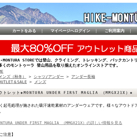
カートをみる
｜
マイページへログイン
｜
ご利用案内
｜
KE-MONTURA STOREでは登山、クライミング、トレッキング、バックカ
多くのモントゥーラ 登山用品を取り揃えたオンラインストアです。
ME
メンズ（秋冬）
>
シャツ/アンダー
>
アンダー長袖
OUTLET＆SALE
>
メンズ
ウトレット◆MONTURA UNDER FIRST MAGLIA （MMGX21X）◆
く起毛処理が施された吸汗速乾素材のアンダーウェアです。様々なアウトド
。
ONTURA UNDER FIRST MAGLIA （MMGX21X）の詳しい情報を見る
ご注意】