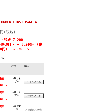
NDER FIRST MAGLIA
0円(税込)
円 (税抜 7,200
0%OFF>
～
9,240円 (税
00円) <30%OFF>
点
在庫
購入
△残りわ
税抜
ずか
OFF>
△残りわ
税抜
ずか
OFF>
×在庫切
税抜
れ
入荷連絡を希望