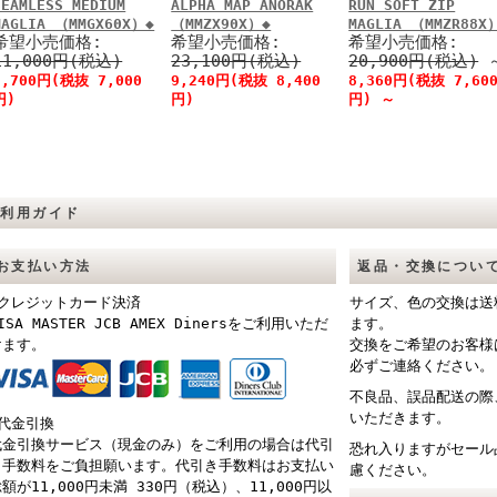
SEAMLESS MEDIUM
ALPHA MAP ANORAK
RUN SOFT ZIP
MAGLIA （MMGX60X）◆
（MMZX90X）◆
MAGLIA （MMZR88X
希望小売価格:
希望小売価格:
希望小売価格:
11,000円(税込)
23,100円(税込)
20,900円(税込)
7,700円(税抜 7,000
9,240円(税抜 8,400
8,360円(税抜 7,60
円)
円)
円)
～
ご利用ガイド
お支払い方法
返品・交換につい
■クレジットカード決済
サイズ、色の交換は送
ISA MASTER JCB AMEX Dinersをご利用いただ
ます。
けます。
交換をご希望のお客様
必ずご連絡ください。
不良品、誤品配送の際
いただきます。
■代金引換
代金引換サービス（現金のみ）をご利用の場合は代引
恐れ入りますがセール
き手数料をご負担願います。代引き手数料はお支払い
慮ください。
額が11,000円未満 330円（税込）、11,000円以