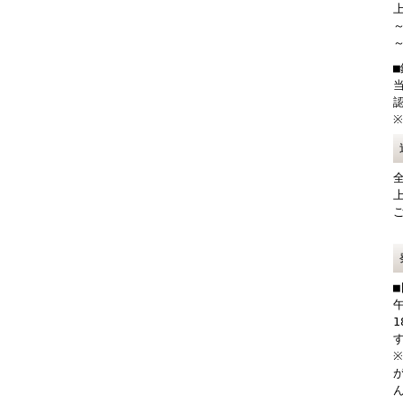
上
～
～