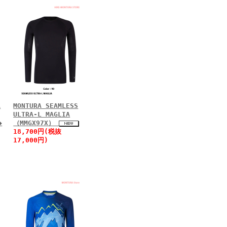
A
MONTURA SEAMLESS
ULTRA-L MAGLIA
◆
（MMGX97X）
18,700円(税抜
17,000円)