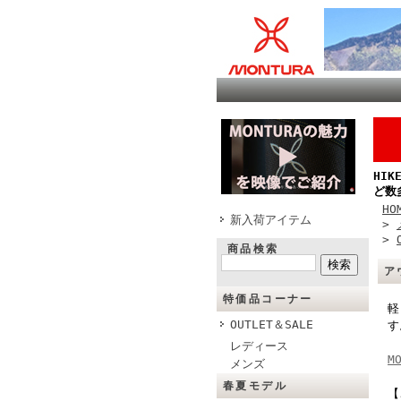
HI
ど数
HO
新入荷アイテム
>
>
商品検索
ア
特価品コーナー
軽
OUTLET＆SALE
す
レディース
M
メンズ
春夏モデル
【