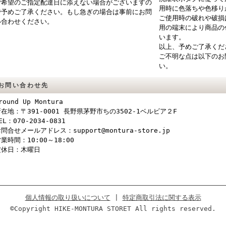
ご希望のご指定配達日に添えない場合がございますの
用時に色落ちや色移り
で予めご了承ください。もし急ぎの場合は事前にお問
ご使用時の破れや破損
い合わせください。
用の端末により商品の
います。
以上、予めご了承くだ
ご不明な点は以下のお
い。
お問い合わせ先
round Up Montura
在地：〒391-0001 長野県茅野市ちの3502-1ベルビア２F
EL：070-2034-0831
問合せメールアドレス：support@montura-store.jp
業時間：10:00～18:00
定休日：木曜日
個人情報の取り扱いについて
|
特定商取引法に関する表示
©Copyright HIKE-MONTURA STORET All rights reserved.