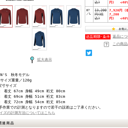
込)
円) <40%
87
13,200
7,920円 (
／L
円(税
7,200
込)
円) <40%
返品につ
この商品
拡大表示
EN'S 秋冬モデル
Mサイズ重量／120g
実寸サイズ
： 着丈 67cm 身幅 49cm 裄丈 80cm
： 着丈 69cm 身幅 51cm 裄丈 83cm
： 着丈 72cm 身幅 54cm 裄丈 85cm
手作業での計測となりますので若干の誤差はご了承ください。
イズの計測方法についてはこちら
関連商品