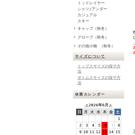
ミッドレイヤー
シャツ/アンダー
カジュアル
スキー
キャップ（秋冬）
グローブ（秋冬）
その他小物 （秋冬）
サイズについて
トップスサイズの採寸方
法
ボトムスサイズの採寸方
法
休業カレンダー
＜
2026年8月
＞
日
月
火
水
木
金
土
1
2
3
4
5
6
7
8
9
10
11
12
13
14
15