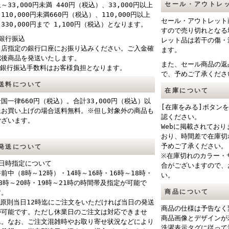
セール・アウトレ
～33,000円未満 440円（税込）、33,000円以上
110,000円未満660円（税込）、110,000円以上
セール・アウトレット
330,000円まで 1,100円（税込）となります。
すので売り切れとなる
■銀行振込
レット品は若干の傷・
当店指定の銀行口座にお振り込みください。ご入金確
ます。
認後商品を発送いたします。
また、セール商品の返
※銀行振込手数料はお客様負担となります。
で、予めご了承くださ
送料について
在庫について
全国一律660円（税込）。合計33,000円（税込）以
[在庫をみる]ボタン
上お買い上げの場合送料無料。※但し対象外の商品も
認ください。
ございます。
Webに掲載されてお
おり、時間差で在庫切
予めご了承ください。
発送について
※在庫切れのカラー・
■日時指定について
合がございますので、
午前中（8時～12時）・14時～16時・16時～18時・
い。
18時～20時・19時～21時の時間帯及指定が可能で
商品について
す。
※原則当日12時迄にご注文をいただければ当日の発送
商品の仕様は予告なく
が可能です。ただし休業日のご注文は対応できませ
商品画像とデザインが
ん。なお、ご注文混雑時やお取り寄せ状況などにより
洗濯表示タグに従って