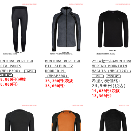
MONTURA VERTIGO
MONTURA VERTIGO
25FWセール◆MONTUR
OCTA PANTS
PTC ALPHA FZ
MERINO MOUNTAIN
（MPLP39X）
HOODED M.
MAGLIA（MMGC12X）
（MMAP30X）
19,800円(税抜
希望小売価格:
36,300円(税抜
18,000円)
20,900円(税込)
33,000円)
14,630円(税抜
13,300円)