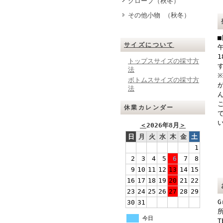
グローブ（秋冬）
その他小物 （秋冬）
サイズについて
トップスサイズの採寸方
法
ボトムスサイズの採寸方
法
休業カレンダー
＜
2026年8月
＞
日
月
火
水
木
金
土
1
2
3
4
5
6
7
8
9
10
11
12
13
14
15
16
17
18
19
20
21
22
23
24
25
26
27
28
29
G
30
31
所
今日
T