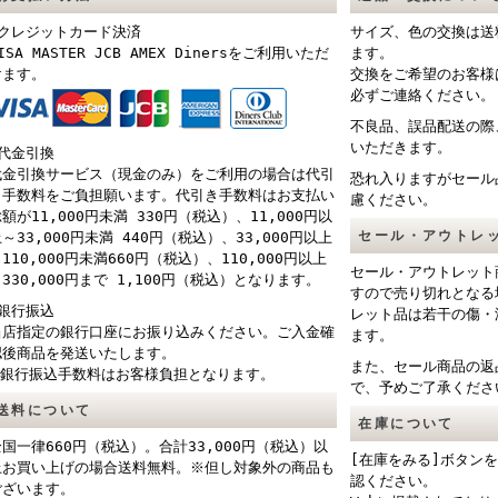
■クレジットカード決済
サイズ、色の交換は送
ISA MASTER JCB AMEX Dinersをご利用いただ
ます。
けます。
交換をご希望のお客様
必ずご連絡ください。
不良品、誤品配送の際
いただきます。
■代金引換
代金引換サービス（現金のみ）をご利用の場合は代引
恐れ入りますがセール
き手数料をご負担願います。代引き手数料はお支払い
慮ください。
額が11,000円未満 330円（税込）、11,000円以
セール・アウトレ
～33,000円未満 440円（税込）、33,000円以上
110,000円未満660円（税込）、110,000円以上
セール・アウトレット
330,000円まで 1,100円（税込）となります。
すので売り切れとなる
■銀行振込
レット品は若干の傷・
当店指定の銀行口座にお振り込みください。ご入金確
ます。
認後商品を発送いたします。
また、セール商品の返
※銀行振込手数料はお客様負担となります。
で、予めご了承くださ
送料について
在庫について
全国一律660円（税込）。合計33,000円（税込）以
[在庫をみる]ボタン
上お買い上げの場合送料無料。※但し対象外の商品も
認ください。
ございます。