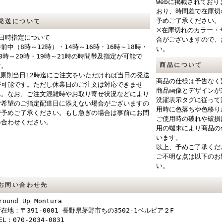
Webに掲載されてお
おり、時間差で在庫切
予めご了承ください。
発送について
※在庫切れのカラー・
■日時指定について
合がございますので、
午前中（8時～12時）・14時～16時・16時～18時・
い。
18時～20時・19時～21時の時間帯及指定が可能で
商品について
す。
※原則当日12時迄にご注文をいただければ当日の発送
商品の仕様は予告なく
が可能です。ただし休業日のご注文は対応できませ
商品画像とデザインが
ん。なお、ご注文混雑時やお取り寄せ状況などにより
洗濯表示タグに従って
ご希望のご指定配達日に添えない場合がございますの
用時に色落ちや色移り
で予めご了承ください。もし急ぎの場合は事前にお問
ご使用時の破れや破損
い合わせください。
用の端末により商品の
います。
以上、予めご了承くだ
ご不明な点は以下のお
い。
お問い合わせ先
round Up Montura
在地：〒391-0001 長野県茅野市ちの3502-1ベルビア２F
EL：070-2034-0831