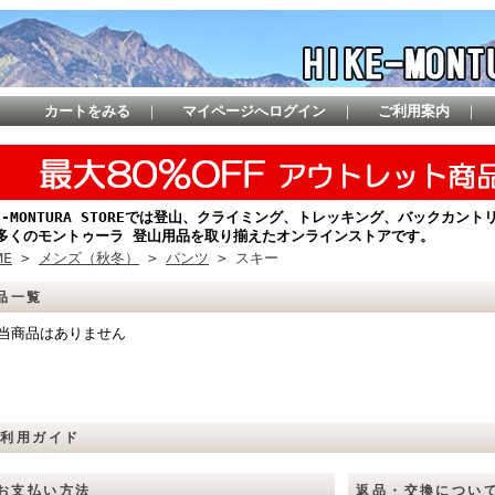
カートをみる
｜
マイページへログイン
｜
ご利用案内
｜
KE-MONTURA STOREでは登山、クライミング、トレッキング、バックカ
多くのモントゥーラ 登山用品を取り揃えたオンラインストアです。
ME
>
メンズ（秋冬）
>
パンツ
> スキー
品一覧
当商品はありません
ご利用ガイド
お支払い方法
返品・交換につい