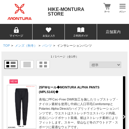
HIKE-MONTURA
STORE
店舗案内
TOP
>
メンズ（秋冬）
>
パンツ
>
インサレーションパンツ
1 / 1ページ
（全1件）
NEW
25FWセール◆MONTURA ALPHA PANTS
(MPLS14X)◆
表地にPFCec-Free DWR加工を施したリップストップ・
ナイロン素材を使用し中綿に人口羽毛Comfortempと
Polartec Alpha Directのハイブリッドインサレーションパ
ンツです。ウエストはストレッチウエストバンド内蔵。
左右にハンドポケット装備。裾はストレッチ素材により
フィットします。スキー、登山など冬のアウトドア・ス
ポーツに最適なウェアです。