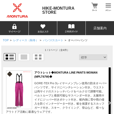
HIKE-MONTURA
STORE
店舗案内
TOP
>
レディース（秋冬）
>
パンツ/スカート
>
オーバーパンツ
1 / 1ページ
（全4件）
アウトレット◆MONTURA LINE PANTS WOMAN
(MPLT67W)◆
GORE-TEX Pro 3レイヤーメンブレン使用の防水オーバー
パンツです。サイドにベンチレーション付き。ウエスト
は両サイドのストレッチバンドをベルクロで調整可能。
ベルトループと着脱可能なサスペンダー付き。太腿両サ
イドにジッパー付きポケット付き。裾内側に雪や雨の侵
入を防ぐインナーゲーター付き。裾を保護するスカッフ
ガード付き。スキー、クライミング、登山など、様々な
アウトドア活動に最適なウェアです。