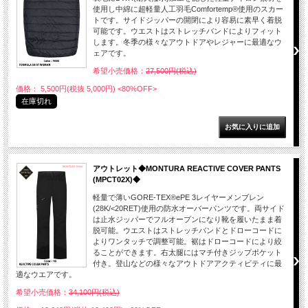
使用し中綿に超軽量人工羽毛Comfortemp®使用のスカー
トです。サイドジッパーの開閉により容易に素早く着脱
可能です。ウエストはストレッチバンドによりフィット
します。冬季の様々なアウトドアやレジャーに最適なウ
ェアです。
希望小売価格：
27,500円(税込)
価格： 5,500円(税抜 5,000円)
<80%OFF>
在庫切れ
アウトレット◆MONTURA REACTIVE COVER PANTS
(MPCT02X)◆
軽量で薄いGORE-TEX®ePE 3レイヤーメンブレン
(28K/<20RET)使用の防水オーバーパンツです。両サイド
は止水ジッパーでフルオープンになり靴を履いたまま着
脱可能。ウエストはストレッチバンドとドローコードに
よりワンタッチで調整可能。裾はドローコードにより絞
ることができます。右太腿にはマチ付きジップポケット
付き。登山などの様々なアウトドアアクティビティに最
適なウエアです。
希望小売価格：
34,100円(税込)