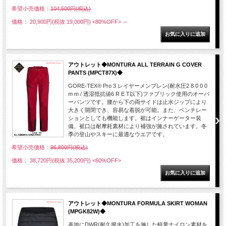
希望小売価格：
104,500円(税込)
価格： 20,900円(税抜 19,000円)
<80%OFF>
～
アウトレット◆MONTURA ALL TERRAIN G COVER
PANTS (MPCT87X)◆
GORE-TEX® Pro 3 レイヤーメンブレン(耐水圧2 8 0 0 0
m m / 透湿抵抗値6 R E T以下)ファブリック使用のオーバ
ーパンツです。腰から下の両サイドは止水ジップにより
大きく開閉でき、容易な着脱が可能。また、ベンチレー
ションとしても機能します。裾はインナーゲーター装
備。裾口は耐摩耗素材により補強が施されています。冬
季の登山やスキーに最適なウエアです。
希望小売価格：
96,800円(税込)
価格： 38,720円(税抜 35,200円)
<60%OFF>
アウトレット◆MONTURA FORMULA SKIRT WOMAN
(MPGK82W)◆
表地にDWR(耐久撥水)加工を施した軽量ナイロン素材を