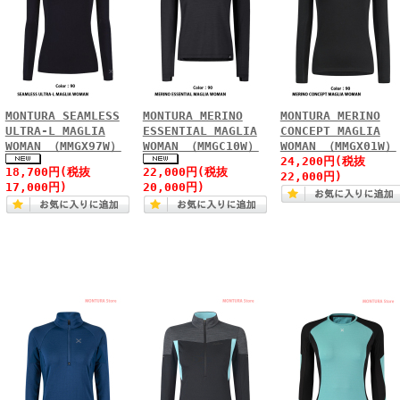
MONTURA SEAMLESS
MONTURA MERINO
MONTURA MERINO
ULTRA-L MAGLIA
ESSENTIAL MAGLIA
CONCEPT MAGLIA
WOMAN （MMGX97W）
WOMAN （MMGC10W）
WOMAN （MMGX01W）
24,200円(税抜
18,700円(税抜
22,000円(税抜
22,000円)
17,000円)
20,000円)