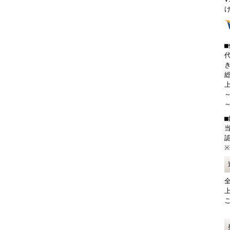
総
上
～
～