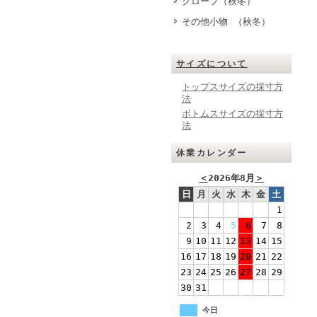
グローブ（秋冬）
その他小物 （秋冬）
サイズについて
トップスサイズの採寸方
法
ボトムスサイズの採寸方
法
休業カレンダー
＜
2026年8月
＞
日
月
火
水
木
金
土
1
2
3
4
5
6
7
8
9
10
11
12
13
14
15
16
17
18
19
20
21
22
23
24
25
26
27
28
29
30
31
今日