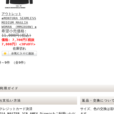
アウトレット
◆MONTURA SEAMLESS
MEDIUM MAGLIA
WOMAN （MMGX60W）◆
希望小売価格:
11,000円(税込)
価格: 7,700円(税抜
7,000円) <30%OFF>
在庫切れ
件～9件 （全9件）
ご利用ガイド
お支払い方法
返品・交換につい
■クレジットカード決済
サイズ、色の交換は送
ISA MASTER JCB AMEX Dinersをご利用いただ
ます。