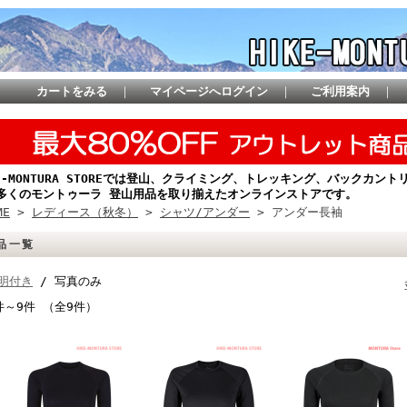
カートをみる
｜
マイページへログイン
｜
ご利用案内
｜
KE-MONTURA STOREでは登山、クライミング、トレッキング、バックカ
多くのモントゥーラ 登山用品を取り揃えたオンラインストアです。
ME
>
レディース（秋冬）
>
シャツ/アンダー
> アンダー長袖
品一覧
明付き
/ 写真のみ
件～9件 （全9件）