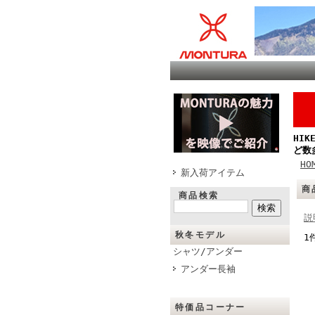
HI
ど数
HO
新入荷アイテム
商
商品検索
説
秋冬モデル
1
シャツ/アンダー
アンダー長袖
特価品コーナー