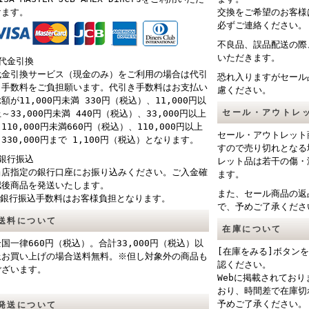
けます。
交換をご希望のお客様
必ずご連絡ください。
不良品、誤品配送の際
いただきます。
■代金引換
代金引換サービス（現金のみ）をご利用の場合は代引
恐れ入りますがセール
き手数料をご負担願います。代引き手数料はお支払い
慮ください。
額が11,000円未満 330円（税込）、11,000円以
セール・アウトレ
～33,000円未満 440円（税込）、33,000円以上
110,000円未満660円（税込）、110,000円以上
セール・アウトレット
330,000円まで 1,100円（税込）となります。
すので売り切れとなる
■銀行振込
レット品は若干の傷・
当店指定の銀行口座にお振り込みください。ご入金確
ます。
認後商品を発送いたします。
また、セール商品の返
※銀行振込手数料はお客様負担となります。
で、予めご了承くださ
送料について
在庫について
全国一律660円（税込）。合計33,000円（税込）以
[在庫をみる]ボタン
上お買い上げの場合送料無料。※但し対象外の商品も
認ください。
ございます。
Webに掲載されてお
おり、時間差で在庫切
予めご了承ください。
発送について