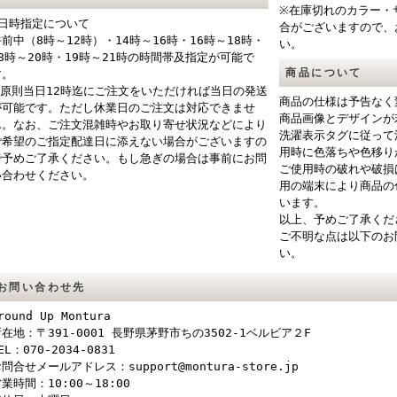
※在庫切れのカラー・
■日時指定について
合がございますので、
午前中（8時～12時）・14時～16時・16時～18時・
い。
18時～20時・19時～21時の時間帯及指定が可能で
商品について
す。
※原則当日12時迄にご注文をいただければ当日の発送
商品の仕様は予告なく
が可能です。ただし休業日のご注文は対応できませ
商品画像とデザインが
ん。なお、ご注文混雑時やお取り寄せ状況などにより
洗濯表示タグに従って
ご希望のご指定配達日に添えない場合がございますの
用時に色落ちや色移り
で予めご了承ください。もし急ぎの場合は事前にお問
ご使用時の破れや破損
い合わせください。
用の端末により商品の
います。
以上、予めご了承くだ
ご不明な点は以下のお
い。
お問い合わせ先
round Up Montura
在地：〒391-0001 長野県茅野市ちの3502-1ベルビア２F
EL：070-2034-0831
問合せメールアドレス：support@montura-store.jp
業時間：10:00～18:00