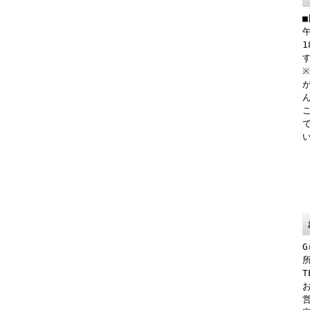
G
所
T
お
営