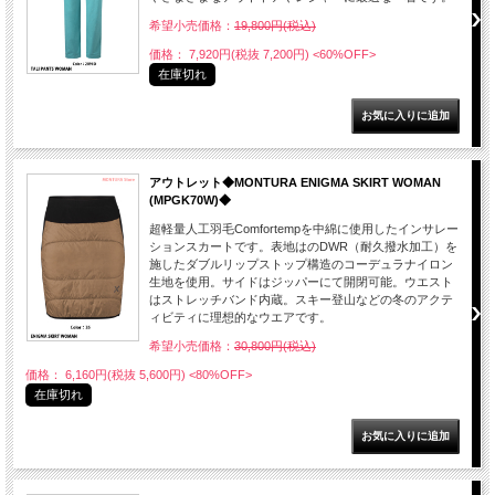
希望小売価格：
19,800円(税込)
価格： 7,920円(税抜 7,200円)
<60%OFF>
在庫切れ
アウトレット◆MONTURA ENIGMA SKIRT WOMAN
(MPGK70W)◆
超軽量人工羽毛Comfortempを中綿に使用したインサレー
ションスカートです。表地はのDWR（耐久撥水加工）を
施したダブルリップストップ構造のコーデュラナイロン
生地を使用。サイドはジッパーにて開閉可能。ウエスト
はストレッチバンド内蔵。スキー登山などの冬のアクテ
ィビティに理想的なウエアです。
希望小売価格：
30,800円(税込)
価格： 6,160円(税抜 5,600円)
<80%OFF>
在庫切れ