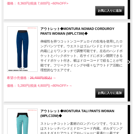
価格： 8,360円(税抜 7,600円)
<60%OFF>
アウトレット◆MONTURA NOMAD CORDUROY
PANTS WOMAN (MPLC73W)◆
伸縮性を持つコットンコーデュロイの生地を使用したロ
ングパンツです。ウエストはゴムバンドとドローコード
内蔵によりワンタッチで調整可能です。左右のハンドポ
ケットとバックポケット、右サイドにボタン開閉できる
サイドポケット付き。裾はドローコードで絞ることが可
能です。フリークライミングや様々なアウトドア活動に
理想的なウエアです。
希望小売価格：
26,400円(税込)
～
価格： 5,280円(税抜 4,800円)
<80%OFF>
～
アウトレット◆MONTURA TALI PANTS WOMAN
(MPLC33W)◆
ストレッチコットン素材のロングパンツです。ウエスト
はストレッチバンドとドローコード内蔵。ボルダリング
やさまざまなアウトドアやレジャーに最適な一着です。