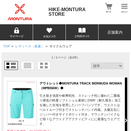
HIKE-MONTURA
STORE
店舗案内
TOP
>
レディース（春夏）
>
サイクルウェア
1 / 1ページ
（全2件）
アウトレット◆MONTURA TRACK BERMUDA WOMAN
（MPBI56W）◆
引き裂き強度や耐摩耗性、ストレッチ性に優れた二重織
り構造の軽量ソフトシェル素材にDWR（耐久撥水）加工
を施した生地を使用したハーフパンツです。ウエストは
ベルトループ付きでストレッチバンド内蔵。太腿左右に
ジッパー付きサイドポケット付き。マウンテンバイクな
ど様々なアウトドアアクティビティにに最適なウエアで
す。