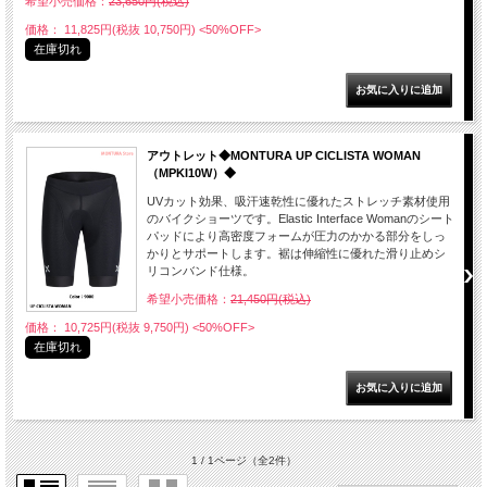
希望小売価格：
23,650円(税込)
価格： 11,825円(税抜 10,750円)
<50%OFF>
在庫切れ
アウトレット◆MONTURA UP CICLISTA WOMAN
（MPKI10W）◆
UVカット効果、吸汗速乾性に優れたストレッチ素材使用
のバイクショーツです。Elastic Interface Womanのシート
パッドにより高密度フォームが圧力のかかる部分をしっ
かりとサポートします。裾は伸縮性に優れた滑り止めシ
リコンバンド仕様。
希望小売価格：
21,450円(税込)
価格： 10,725円(税抜 9,750円)
<50%OFF>
在庫切れ
1 / 1ページ
（全2件）