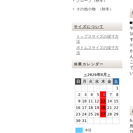
グローブ（秋冬）
その他小物 （秋冬）
サイズについて
トップスサイズの採寸方
法
ボトムスサイズの採寸方
法
休業カレンダー
＜
2026年8月
＞
日
月
火
水
木
金
土
1
2
3
4
5
6
7
8
9
10
11
12
13
14
15
16
17
18
19
20
21
22
23
24
25
26
27
28
29
G
30
31
所
今日
T