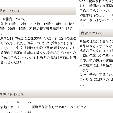
Webに掲載されてお
おり、時間差で在庫切
予めご了承ください。
発送について
※在庫切れのカラー・
■日時指定について
合がございますので、
午前中（8時～12時）・14時～16時・16時～18時・
い。
18時～20時・19時～21時の時間帯及指定が可能で
商品について
す。
※原則当日12時迄にご注文をいただければ当日の発送
商品の仕様は予告なく
が可能です。ただし休業日のご注文は対応できませ
商品画像とデザインが
ん。なお、ご注文混雑時やお取り寄せ状況などにより
洗濯表示タグに従って
ご希望のご指定配達日に添えない場合がございますの
用時に色落ちや色移り
で予めご了承ください。もし急ぎの場合は事前にお問
ご使用時の破れや破損
い合わせください。
用の端末により商品の
います。
以上、予めご了承くだ
ご不明な点は以下のお
い。
お問い合わせ先
round Up Montura
在地：〒391-0001 長野県茅野市ちの3502-1ベルビア２F
EL：070-2034-0831