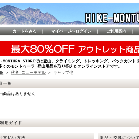
カートをみる
｜
マイページへログイン
｜
ご利用案内
｜
KE-MONTURA STOREでは登山、クライミング、トレッキング、バックカ
多くのモントゥーラ 登山用品を取り揃えたオンラインストアです。
ME
>
秋冬 ニューモデル
> キャップ他
品一覧
当商品はありません
ご利用ガイド
お支払い方法
返品・交換につい