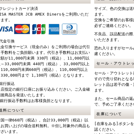
■クレジットカード決済
サイズ、色の交換は送
ISA MASTER JCB AMEX Dinersをご利用いただ
ます。
けます。
交換をご希望のお客様
必ずご連絡ください。
不良品、誤品配送の際
いただきます。
■代金引換
代金引換サービス（現金のみ）をご利用の場合は代引
恐れ入りますがセール
き手数料をご負担願います。代引き手数料はお支払い
慮ください。
額が11,000円未満 330円（税込）、11,000円以
セール・アウトレ
～33,000円未満 440円（税込）、33,000円以上
110,000円未満660円（税込）、110,000円以上
セール・アウトレット
330,000円まで 1,100円（税込）となります。
すので売り切れとなる
■銀行振込
レット品は若干の傷・
当店指定の銀行口座にお振り込みください。ご入金確
ます。
認後商品を発送いたします。
また、セール商品の返
※銀行振込手数料はお客様負担となります。
で、予めご了承くださ
送料について
在庫について
全国一律660円（税込）。合計33,000円（税込）以
[在庫をみる]ボタン
上お買い上げの場合送料無料。※但し対象外の商品も
認ください。
ございます。