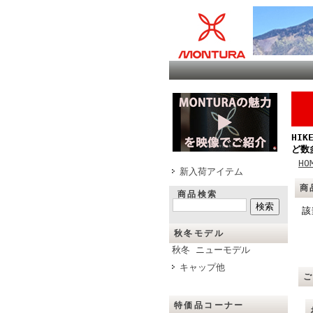
HI
ど数
HO
新入荷アイテム
商
商品検索
該
秋冬モデル
秋冬 ニューモデル
キャップ他
特価品コーナー