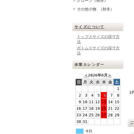
グローブ（秋冬）
その他小物 （秋冬）
サイズについて
トップスサイズの採寸方
法
ボトムスサイズの採寸方
法
休業カレンダー
＜
2026年8月
＞
日
月
火
水
木
金
土
1
1
2
3
4
5
6
7
8
9
10
11
12
13
14
15
16
17
18
19
20
21
22
23
24
25
26
27
28
29
30
31
今日