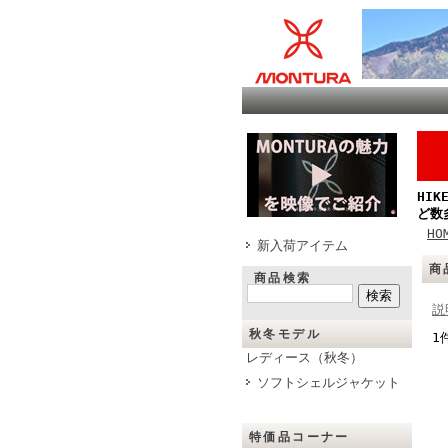
HI
ど数
HO
新入荷アイテム
商
商品検索
説
秋冬モデル
1
レディース（秋冬）
ソフトシェルジャケット
特価品コーナー