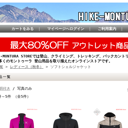
カートをみる
｜
マイページへログイン
｜
ご利用案内
｜
KE-MONTURA STOREでは登山、クライミング、トレッキング、バックカ
多くのモントゥーラ 登山用品を取り揃えたオンラインストアです。
ME
>
レディース（秋冬）
> ソフトシェルジャケット
品一覧
明付き
/ 写真のみ
件～5件 （全5件）