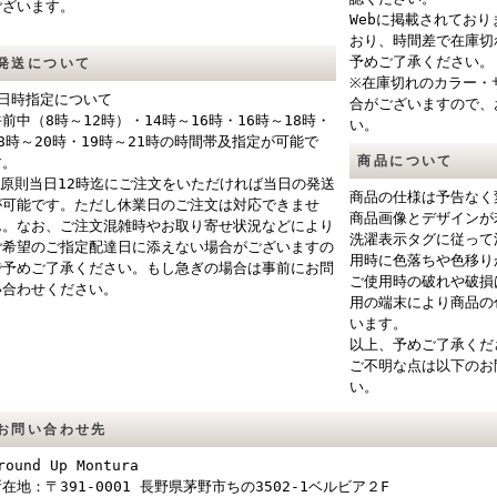
ございます。
Webに掲載されてお
おり、時間差で在庫切
予めご了承ください。
発送について
※在庫切れのカラー・
■日時指定について
合がございますので、
午前中（8時～12時）・14時～16時・16時～18時・
い。
18時～20時・19時～21時の時間帯及指定が可能で
商品について
す。
※原則当日12時迄にご注文をいただければ当日の発送
商品の仕様は予告なく
が可能です。ただし休業日のご注文は対応できませ
商品画像とデザインが
ん。なお、ご注文混雑時やお取り寄せ状況などにより
洗濯表示タグに従って
ご希望のご指定配達日に添えない場合がございますの
用時に色落ちや色移り
で予めご了承ください。もし急ぎの場合は事前にお問
ご使用時の破れや破損
い合わせください。
用の端末により商品の
います。
以上、予めご了承くだ
ご不明な点は以下のお
い。
お問い合わせ先
round Up Montura
在地：〒391-0001 長野県茅野市ちの3502-1ベルビア２F