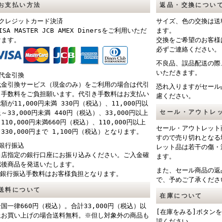
お支払い方法
返品・交換につい
■クレジットカード決済
サイズ、色の交換は送
ISA MASTER JCB AMEX Dinersをご利用いただ
ます。
けます。
交換をご希望のお客様
必ずご連絡ください。
不良品、誤品配送の際
いただきます。
■代金引換
代金引換サービス（現金のみ）をご利用の場合は代引
恐れ入りますがセール
き手数料をご負担願います。代引き手数料はお支払い
慮ください。
額が11,000円未満 330円（税込）、11,000円以
セール・アウトレ
～33,000円未満 440円（税込）、33,000円以上
110,000円未満660円（税込）、110,000円以上
セール・アウトレット
330,000円まで 1,100円（税込）となります。
すので売り切れとなる
■銀行振込
レット品は若干の傷・
当店指定の銀行口座にお振り込みください。ご入金確
ます。
認後商品を発送いたします。
また、セール商品の返
※銀行振込手数料はお客様負担となります。
で、予めご了承くださ
送料について
在庫について
全国一律660円（税込）。合計33,000円（税込）以
[在庫をみる]ボタン
上お買い上げの場合送料無料。※但し対象外の商品も
認ください。