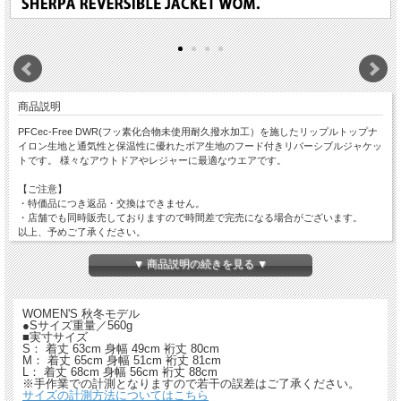
商品説明
PFCec-Free DWR(フッ素化合物未使用耐久撥水加工）を施したリップルトップナ
イロン生地と通気性と保温性に優れたボア生地のフード付きリバーシブルジャケッ
トです。 様々なアウトドアやレジャーに最適なウエアです。
【ご注意】
・特価品につき返品・交換はできません。
・店舗でも同時販売しておりますので時間差で完売になる場合がございます。
以上、予めご了承ください。
▼ 商品説明の続きを見る ▼
WOMEN'S 秋冬モデル
●Sサイズ重量／560g
■実寸サイズ
S： 着丈 63cm 身幅 49cm 裄丈 80cm
M： 着丈 65cm 身幅 51cm 裄丈 81cm
L： 着丈 68cm 身幅 56cm 裄丈 88cm
※手作業での計測となりますので若干の誤差はご了承ください。
サイズの計測方法についてはこちら