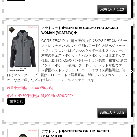
アウトレット◆MONTURA COSMO PRO JACKET
WOMAN (MJAT69W)◆
GORE-TEX® Pro（耐水圧/透湿性 28K/<6 RET 3レイヤー
ストレッチメンブレン）使用のフード付き防水ジャケッ
トです。フロントはダブルスライダー止水ファスナー、
左右のチェストポケットとハンドポケットは止水ジップ
仕様。脇下に大型のベンチレーション装備。左右2か所に
インナーポケット装備。フードはヘルメット対応でフー
ド背面のストレッチドローコードでサイズ調整可能。袖
口はマジックテープ、裾はドローコードで調整可能。登山、バックカントリース
キーなどに適したプロ仕様のハードシェルジャケットです。
希望小売価格：
99,000円(税込)
価格： 49,500円(税抜 45,000円)
<50%OFF>
在庫切れ
アウトレット◆MONTURA ON AIR JACKET
(MJAR20X)◆