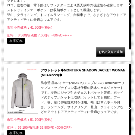
ットします。
ロゴ、左右の袖、背下部はリフレクターにより悪天候時の視認性を確保します
ストレッチインナーポケットは収納ポケットとして機能します。
登山、クライミング、トレイルランニング、自転車まで、さまざまなアウトドア
アクティビティに最適なウエアです。
希望小売価格：
41,800円(税込)
価格： 8,360円(税抜 7,600円)
<80%OFF>
～
在庫切れ
アウトレット◆MONTURA SHADOW JACKET WOMAN
(MJAR22W)◆
防水透湿3レイヤー(20K/30K)メンブレンのDermizax™リ
ップストップナイロン素材仕様の防水シェルジャケット
です。左胸にジップ付きチェストポケット装備。右サイ
ドのジップポケットは収納ポケットしても機能。フー
ド、裾、袖に伸縮性素材を使用。袖口はサムホール付
き。ランニング、サイクリング、登山、クライミングな
どのアウトドアアクティビティに最適なウェアです。
希望小売価格：
51,700円(税込)
価格： 36,190円(税抜 32,900円)
<30%OFF>
在庫切れ