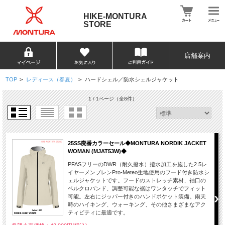
HIKE-MONTURA
STORE
店舗案内
TOP
>
レディース（春夏）
>
ハードシェル／防水シェルジャケット
1 / 1ページ
（全8件）
25SS廃番カラーセール◆MONTURA NORDIK JACKET
WOMAN (MJAT53W)◆
PFASフリーのDWR（耐久撥水）撥水加工を施した2.5レ
イヤーメンブレンPro-Meteo生地使用のフード付き防水シ
ェルジャケットです。フードのストレッチ素材、袖口の
ベルクロバンド、調整可能な裾はワンタッチでフィット
可能。左右にジッパー付きのハンドポケット装備。雨天
時のハイキング、ウォーキング、その他さまざまなアク
ティビティに最適です。