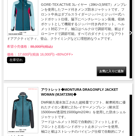
GORE-TEX ACTIVE 3レイヤー（28K/<3,5RET）メンブレ
ンを使用したフード付きメンズ防水ジャケットです。フ
ロント中央はダブルスライダージッパーとジッパー式ハ
ンドポケット仕様。脇下にベンチレーション装備。収納
ポケットとして機能するジッパー付き内ポケット。ヘル
メット対応フード。袖口はベルクロで調節可能。裾はド
ローコードで調節可能。すべてのダイナミックなアウト
ドアアクティビティ、登山、クライミングなどに理想的なウェアです。
希望小売価格：
88,000円(税込)
価格： 17,600円(税抜 16,000円)
<80%OFF>
在庫切れ
アウトレット◆MONTURA DRAGONFLY JACKET
WOMAN (MJAT33W)◆
DWR耐久撥水加工された超軽量でソフト、耐摩耗性に優
れたナイロン素材に2.5レイヤーメンブレン（耐水圧
15000mm/透湿性15000g/m2/24h）を使用した防水シェル
ジャケットです。
フードはヘルメット対応で自動的にフィットします。
フロントと左右ハンドポケット止水ジッパーを使用。
袖口と裾はストレッチのパイピング仕様で自動的にフィ