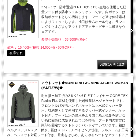
2.5レイヤー防水透湿PERTEXナイロン生地を使用した軽
量フード付き防水シェルジャケットです。内ポケットは
収納ポケットとして機能します。フードと裾は伸縮素材
によりフィットします。袖口はサムホール付き。ランニ
ングやさまざまなアウトドアアクティビティに最適なウ
ェアです。
希望小売価格：
38,500円(税込)
価格： 15,400円(税抜 14,000円)
<60%OFF>
在庫切れ
アウトレット◆MONTURA PAC MIND JACKET WOMAN
(MJAT27W)◆
耐久撥水加工済み2 8 K / < 6 R E T 2レイヤー GORE-TEX
Paclite Plus素材を使用した超軽量防水ジャケットです。
フロント及び左右ハンドポケットは止水式ジッパー使
用。収納袋として使用できるジッパー式インナーポケッ
ト付き。フードは水の侵入をより防ぐ為と視界を妨げな
い為に固めに成型されたつばを持ち、フード内の前方に
頭部を固定するストレッチバンドがついています。袖は
ベルクロアジャスター付き。裾はストレッチパイピング仕様。フルシーム加工済
み。ヘルメット対応フード付き。登山をはじめ、あらゆるハードなアウトドアア