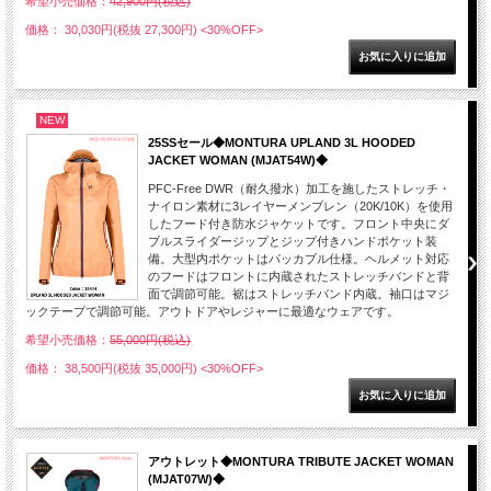
希望小売価格：
42,900円(税込)
価格： 30,030円(税抜 27,300円)
<30%OFF>
NEW
25SSセール◆MONTURA UPLAND 3L HOODED
JACKET WOMAN (MJAT54W)◆
PFC-Free DWR（耐久撥水）加工を施したストレッチ・
ナイロン素材に3レイヤーメンブレン（20K/10K）を使用
したフード付き防水ジャケットです。フロント中央にダ
ブルスライダージップとジップ付きハンドポケット装
備。大型内ポケットはパッカブル仕様。ヘルメット対応
のフードはフロントに内蔵されたストレッチバンドと背
面で調節可能。裾はストレッチバンド内蔵。袖口はマジ
ックテープで調節可能。アウトドアやレジャーに最適なウェアです。
希望小売価格：
55,000円(税込)
価格： 38,500円(税抜 35,000円)
<30%OFF>
アウトレット◆MONTURA TRIBUTE JACKET WOMAN
(MJAT07W)◆