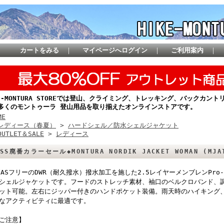
カートをみる
｜
マイページへログイン
｜
ご利用案内
｜
KE-MONTURA STOREでは登山、クライミング、トレッキング、バックカ
多くのモントゥーラ 登山用品を取り揃えたオンラインストアです。
ME
レディース（春夏）
>
ハードシェル／防水シェルジャケット
OUTLET＆SALE
>
レディース
5SS廃番カラーセール◆MONTURA NORDIK JACKET WOMAN (MJA
FASフリーのDWR（耐久撥水）撥水加工を施した2.5レイヤーメンブレンPro
シェルジャケットです。フードのストレッチ素材、袖口のベルクロバンド、
ット可能。左右にジッパー付きのハンドポケット装備。雨天時のハイキング
なアクティビティに最適です。
ご注意】