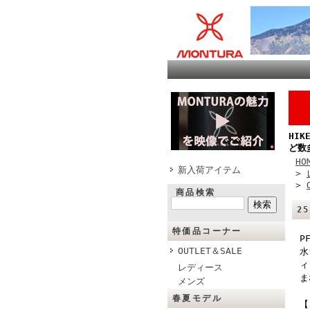
HI
ど数
HO
新入荷アイテム
>
>
商品検索
2
特価品コーナー
P
OUTLET＆SALE
水
ィ
レディース
ま
メンズ
春夏モデル
【