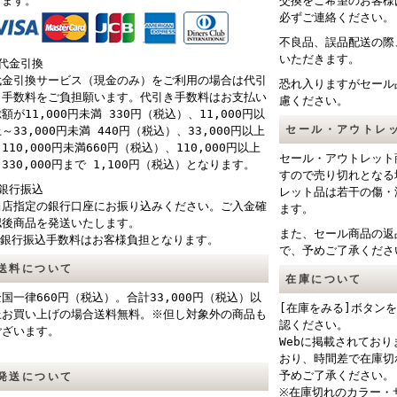
けます。
交換をご希望のお客様
必ずご連絡ください。
不良品、誤品配送の際
いただきます。
■代金引換
代金引換サービス（現金のみ）をご利用の場合は代引
恐れ入りますがセール
き手数料をご負担願います。代引き手数料はお支払い
慮ください。
額が11,000円未満 330円（税込）、11,000円以
セール・アウトレ
～33,000円未満 440円（税込）、33,000円以上
110,000円未満660円（税込）、110,000円以上
セール・アウトレット
330,000円まで 1,100円（税込）となります。
すので売り切れとなる
■銀行振込
レット品は若干の傷・
当店指定の銀行口座にお振り込みください。ご入金確
ます。
認後商品を発送いたします。
また、セール商品の返
※銀行振込手数料はお客様負担となります。
で、予めご了承くださ
送料について
在庫について
全国一律660円（税込）。合計33,000円（税込）以
[在庫をみる]ボタン
上お買い上げの場合送料無料。※但し対象外の商品も
認ください。
ございます。
Webに掲載されてお
おり、時間差で在庫切
予めご了承ください。
発送について
※在庫切れのカラー・