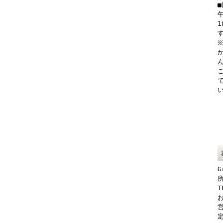
G
所
T
お
営