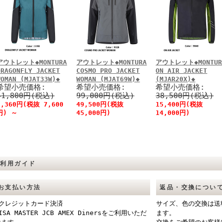
アウトレット◆MONTURA
アウトレット◆MONTURA
アウトレット◆MONTUR
DRAGONFLY JACKET
COSMO PRO JACKET
ON AIR JACKET
WOMAN (MJAT33W)◆
WOMAN (MJAT69W)◆
(MJAR20X)◆
希望小売価格:
希望小売価格:
希望小売価格:
41,800円(税込)
99,000円(税込)
38,500円(税込)
8,360円(税抜 7,600
49,500円(税抜
15,400円(税抜
円)
～
45,000円)
14,000円)
ご利用ガイド
お支払い方法
返品・交換につい
■クレジットカード決済
サイズ、色の交換は送
ISA MASTER JCB AMEX Dinersをご利用いただ
ます。