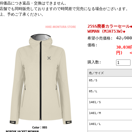
特価品につき返品・交換はできません。
店舗でも同時販売しておりますので時間差で完売になる場合がございます。
上、予めご了承ください。
25SS廃番カラーセール◆MON
WOMAN (MJAT53W)◆
42,90
希望小売価格:
価格:
30,030
円) <3
購入数:
色／サイズ
05／S
05／L
1401／S
1401／M
1401／L