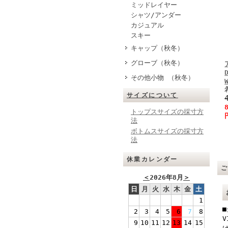
ミッドレイヤー
シャツ/アンダー
カジュアル
スキー
キャップ（秋冬）
グローブ（秋冬）
その他小物 （秋冬）
サイズについて
トップスサイズの採寸方
法
ボトムスサイズの採寸方
法
休業カレンダー
＜
2026年8月
＞
日
月
火
水
木
金
土
1
2
3
4
5
6
7
8
V
9
10
11
12
13
14
15