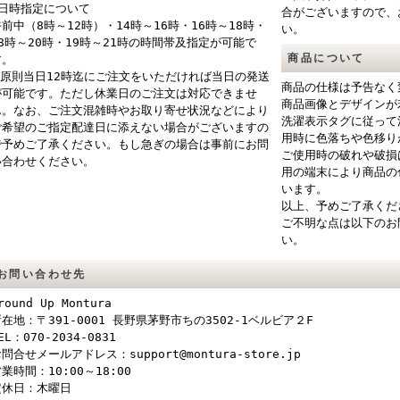
■日時指定について
合がございますので、
午前中（8時～12時）・14時～16時・16時～18時・
い。
18時～20時・19時～21時の時間帯及指定が可能で
商品について
す。
※原則当日12時迄にご注文をいただければ当日の発送
商品の仕様は予告なく
が可能です。ただし休業日のご注文は対応できませ
商品画像とデザインが
ん。なお、ご注文混雑時やお取り寄せ状況などにより
洗濯表示タグに従って
ご希望のご指定配達日に添えない場合がございますの
用時に色落ちや色移り
で予めご了承ください。もし急ぎの場合は事前にお問
ご使用時の破れや破損
い合わせください。
用の端末により商品の
います。
以上、予めご了承くだ
ご不明な点は以下のお
い。
お問い合わせ先
round Up Montura
在地：〒391-0001 長野県茅野市ちの3502-1ベルビア２F
EL：070-2034-0831
問合せメールアドレス：support@montura-store.jp
業時間：10:00～18:00
定休日：木曜日