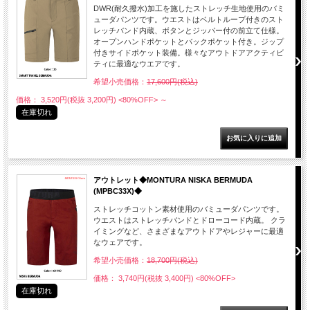
DWR(耐久撥水)加工を施したストレッチ生地使用のバミ
ューダパンツです。ウエストはベルトループ付きのスト
レッチバンド内蔵、ボタンとジッパー付の前立て仕様。
オープンハンドポケットとバックポケット付き。ジップ
付きサイドポケット装備。様々なアウトドアアクティビ
ティに最適なウエアです。
希望小売価格：
17,600円(税込)
価格： 3,520円(税抜 3,200円)
<80%OFF>
～
在庫切れ
アウトレット◆MONTURA NISKA BERMUDA
(MPBC33X)◆
ストレッチコットン素材使用のバミューダパンツです。
ウエストはストレッチバンドとドローコード内蔵。 クラ
イミングなど、さまざまなアウトドアやレジャーに最適
なウェアです。
希望小売価格：
18,700円(税込)
価格： 3,740円(税抜 3,400円)
<80%OFF>
在庫切れ