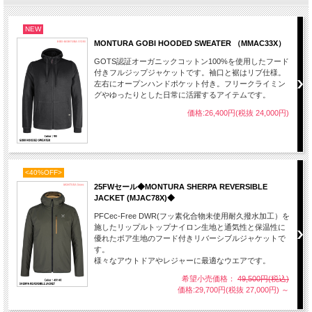
NEW
MONTURA GOBI HOODED SWEATER （MMAC33X）
GOTS認証オーガニックコットン100%を使用したフード
付きフルジップジャケットです。袖口と裾はリブ仕様。
左右にオープンハンドポケット付き。フリークライミン
グやゆったりとした日常に活躍するアイテムです。
価格:26,400円(税抜 24,000円)
<40%OFF>
25FWセール◆MONTURA SHERPA REVERSIBLE
JACKET (MJAC78X)◆
PFCec-Free DWR(フッ素化合物未使用耐久撥水加工）を
施したリップルトップナイロン生地と通気性と保温性に
優れたボア生地のフード付きリバーシブルジャケットで
す。
様々なアウトドアやレジャーに最適なウエアです。
希望小売価格：
49,500円(税込)
価格:29,700円(税抜 27,000円)
～