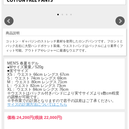
商品説明
コットン・ギャバジンのストレッチ素材を使用したロングパンツです。フロントと
バック左右に大型ハンドポケット装備。ウエストバンドはバックルにより素早くフ
ィット可能。アウトドアやレジャーに最適なウエアです。
MEN'S 春夏モデル
●Mサイズ重量／520g
■実寸サイズ
XS： ウエスト 66cm レングス 67cm
S： ウエスト 74cm レングス 69cm
M： ウエスト 80cm レングス 71cm
L： ウエスト 82cm レングス 73cm
XL： ウエスト 84cm レングス 76cm
※ウエストはバックル付きバンドにより実寸サイズより±数cm程度
の調整が可能です。
※手作業での計測となりますので若干の誤差はご了承ください。
サイズの計測方法についてはこちら
価格:
24,200円
(税抜 22,000円)