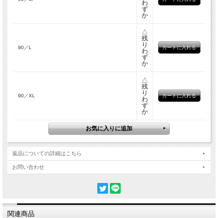
わ
ず
か
△
残
り
90／L
わ
ず
か
△
残
り
90／XL
わ
ず
か
返品についての詳細はこちら
お問い合わせ
関連商品