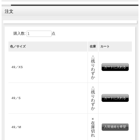
注文
購入数:
点
色／サイズ
在庫
カート
△
残
り
49／XS
わ
ず
か
△
残
り
49／S
わ
ず
か
×
在
庫
入荷連絡を希望
49／M
切
れ