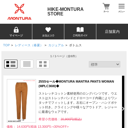
HIKE-MONTURA
STORE
店舗案内
TOP
>
レディース（春夏）
>
カジュアル
>
ボトムス
1 / 1ページ
（全6件）
25SSセール◆MONTURA MANTRA PANTS WOMAN
(MPLC36W)◆
ストレッチコットン素材使用のロングパンツです。ウエ
ストはストレッチバンドとドローコード内蔵によりワン
タッチでフィットします。左右にオープン・ハンドポケ
ット付き。クライミングや様々なアウトドア、レジャー
に最適なウェアです。
希望小売価格：
20,900円(税込)
価格： 14,630円(税抜 13,300円)
<30%OFF>