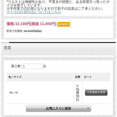
*ウエストは伸縮性があり、平置きの状態と、ある程度引っ張ったサ
イズを採寸しています。
※手作業での計測となりますので若干の誤差はご了承ください。
サイズの計測方法についてはこちら
価格:
12,100円
(税抜 11,000円)
50%OFF
希望小売価格:
24,200円(税込)
注文
購入数:
点
色／サイズ
在庫
カート
×
在
庫
入荷連絡を希望
86／M
切
れ