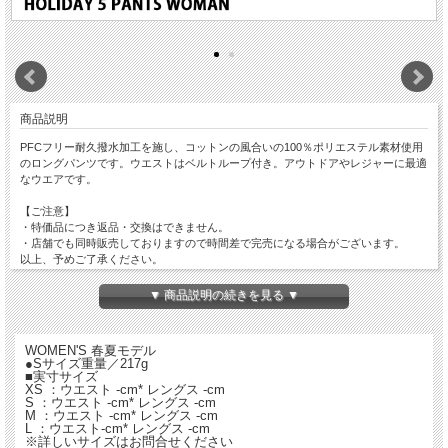
商品説明
PFCフリー耐久撥水加工を施し、コットンの風合いの100％ポリエステル素材使用
のロングパンツです。ウエストはベルトループ付き。アウトドアやレジャーに最適
なウエアです。
【ご注意】
・特価品につき返品・交換はできません。
・店舗でも同時販売しておりますので時間差で完売になる場合がございます。
以上、予めご了承ください。
▼ 商品説明の続きを見る ▼
WOMEN'S 春夏モデル
●Sサイズ重量／217g
■実寸サイズ
XS ：ウエスト -cm* レングス -cm
S ：ウエスト -cm* レングス -cm
M ：ウエスト -cm* レングス -cm
L ：ウエスト-cm* レングス -cm
※詳しいサイズはお問合せください