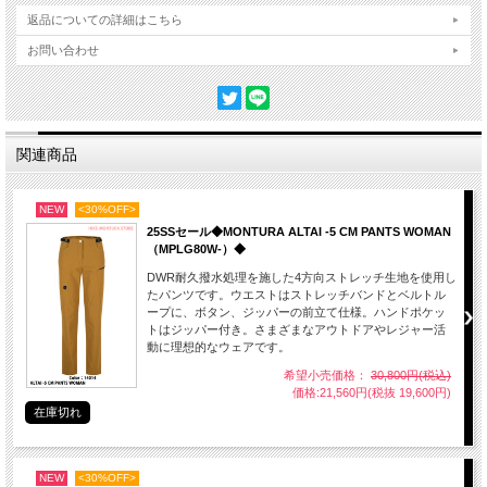
返品についての詳細はこちら
お問い合わせ
関連商品
NEW
<30%OFF>
25SSセール◆MONTURA ALTAI -5 CM PANTS WOMAN
（MPLG80W-）◆
DWR耐久撥水処理を施した4方向ストレッチ生地を使用し
たパンツです。ウエストはストレッチバンドとベルトル
ープに、ボタン、ジッパーの前立て仕様。ハンドポケッ
トはジッパー付き。さまざまなアウトドアやレジャー活
動に理想的なウェアです。
希望小売価格：
30,800円(税込)
価格:21,560円(税抜 19,600円)
在庫切れ
NEW
<30%OFF>