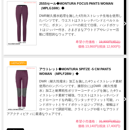
25SSセール◆MONTURA FOCUS PANTS WOMAN
（MPLG16W）◆
DWR耐久撥水処理を施した4方向ストレッチ生地を使用し
たパンツです。ウエストはストレッチバンドとベルトル
ープに、ボタン、ジッパーの前立て仕様。ハンドポケッ
トはジッパー付き。さまざまなアウトドアやレジャー活
動に理想的なウェアです。
希望小売価格：
19,800円(税込)
価格:13,860円(税抜 12,600円)
<40%OFF>
アウトレット◆MONTURA SPITZE -5 CM PANTS
WOMAN （MPLF28W-）◆
DWR（耐久性撥水）加工を施した4ウェイストレッチ素材
使用のロングパンツです。膝部分にはDWR（耐久性撥
水）加工と耐摩耗性ポリマーコーティングを施し た4ウェ
イストレッチ素材で補強。ウエストはストレッチバンド
とドローコードを内蔵しワンタッチでフィット可能。ハ
ンドポケットとサイドポケットはジップ付き。裾幅はド
ローコードで調節可能。クライミングや様々なアウトド
アアクティビティに最適なウェアです。
希望小売価格：
31,900円(税込)
価格:19,140円(税抜 17,400円)