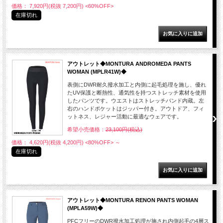
価格： 7,920円(税抜 7,200円)
<60%OFF>
在庫切れ
アウトレット◆MONTURA ANDROMEDA PANTS
WOMAN (MPLR41W)◆
表側にDWR耐久撥水加工と内側に起毛処理を施し、優れ
たUV保護と断熱性、通気性を持つストレッチ素材を使用
したパンツです。ウエストはストレッチバンド内蔵。左
右のハンドポケットはジッパー付き。アウトドア、フィ
ットネス、レジャー活動に最適なウェアです。
希望小売価格：
23,100円(税込)
価格： 4,620円(税抜 4,200円)
<80%OFF>
～
在庫切れ
アウトレット◆MONTURA RENON PANTS WOMAN
(MPLA59W)◆
PFCフリーのDWR撥水加工処理が施され内側起毛の4層ス