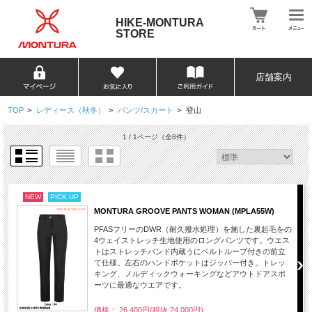
HIKE-MONTURA
STORE
店舗案内
TOP
>
レディース（秋冬）
>
パンツ/スカート
>
登山
1 / 1ページ
（全8件）
NEW
PICK UP
MONTURA GROOVE PANTS WOMAN (MPLA55W)
PFASフリーのDWR（耐久撥水処理）を施した裏起毛をの
4ウェイストレッチ生地使用のロングパンツです。ウエス
トはストレッチバンド内蔵うにベルトループ付きの前立
て仕様。左右のハンドポケットはジッパー付き。トレッ
キング、ノルディックウォーキングなどアウトドアスポ
ーツに最適なウエアです。
価格： 26,400円(税抜 24,000円)