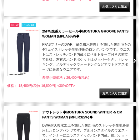
NEW
PICK UP
25FW廃番カラーセール◆MONTURA GROOVE PANTS
WOMAN (MPLA55W)◆
PFASフリーのDWR（耐久撥水処理）を施した裏起毛をの
4ウェイストレッチ生地使用のロングパンツです。ウエス
トはストレッチバンド内蔵うにベルトループ付きの前立
て仕様。左右のハンドポケットはジッパー付き。トレッ
キング、ノルディックウォーキングなどアウトドアスポ
ーツに最適なウエアです。
希望小売価格：
26,400円(税込)
価格： 18,480円(税抜 16,800円)
<30%OFF>
アウトレット◆MONTURA SOUND WINTER -5 CM
PANTS WOMAN (MPLR32W-)◆
DWR耐久撥水加工を施した裏起毛のストレッチ生地を使
用したロングパンツです。プルオンスタイルのウエスト
で、インナーにエラスティックバンド内蔵。前ポケット