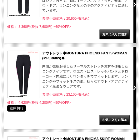
はジップ付きで、横にオープンポケット付き。登山、ア
ウトドア、ランニングなどの冬のアクティビティに適し
ています。
希望小売価格：
20,900円(税込)
価格： 8,360円(税抜 7,600円)
<60%OFF>
アウトレット◆MONTURA PHOENIX PANTS WOMAN
(MPLR68W)◆
内側が微細起毛したサーマルストレッチ素材を使用した
ロングタイツです。ウエストはストレッチバンドとドロ
ーコード内蔵によりワンタッチでフィットします。ラン
ニングやフィットネスの他、様々なアウトドアアクティ
ビティ最適なウェアです。
希望小売価格：
23,100円(税込)
価格： 4,620円(税抜 4,200円)
<80%OFF>
在庫切れ
アウトレット◆MONTURA ENIGMA SKIRT WOMAN