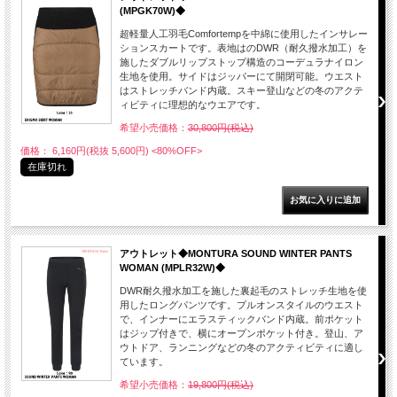
(MPGK70W)◆
超軽量人工羽毛Comfortempを中綿に使用したインサレー
ションスカートです。表地はのDWR（耐久撥水加工）を
施したダブルリップストップ構造のコーデュラナイロン
生地を使用。サイドはジッパーにて開閉可能。ウエスト
はストレッチバンド内蔵。スキー登山などの冬のアクテ
ィビティに理想的なウエアです。
希望小売価格：
30,800円(税込)
価格： 6,160円(税抜 5,600円)
<80%OFF>
在庫切れ
アウトレット◆MONTURA SOUND WINTER PANTS
WOMAN (MPLR32W)◆
DWR耐久撥水加工を施した裏起毛のストレッチ生地を使
用したロングパンツです。プルオンスタイルのウエスト
で、インナーにエラスティックバンド内蔵。前ポケット
はジップ付きで、横にオープンポケット付き。登山、ア
ウトドア、ランニングなどの冬のアクティビティに適し
ています。
希望小売価格：
19,800円(税込)