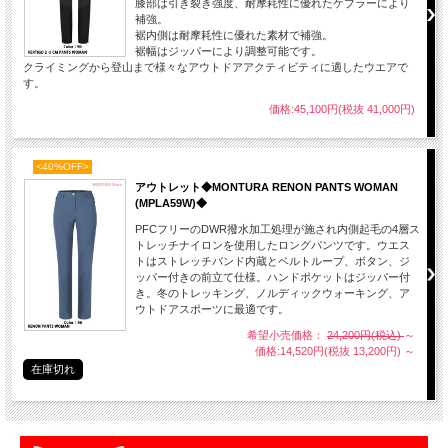
膝部は引き裂き強度、耐摩耗性に優れたケブラーにより
補強。
裾内側は耐摩耗性に優れた素材で補強。
裾幅はジッパーにより調整可能です。
クライミングから登山まで様々なアウトドアアクティビティに適したウエアで
す。
価格:45,100円(税抜 41,000円)
<40%OFF>
アウトレット◆MONTURA RENON PANTS WOMAN
(MPLA59W)◆
PFCフリーのDWR撥水加工処理が施され内側起毛の4層ス
トレッチナイロンを使用したロングパンツです。ウエス
トはストレッチバンド内蔵とベルトループ、ボタン、ジ
ッパー付きの前立て仕様。ハンドポケットはジッパー付
き。冬のトレッキング、ノルディックウォーキング、ア
ウトドアスポーツに最適です。
希望小売価格：
24,200円(税込)
～
価格:14,520円(税抜 13,200円)
～
在庫切れ