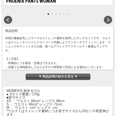
商品説明
内側が微細起毛したサーマルストレッチ素材を使用したロングタイツです。ウエス
トはストレッチバンドとドローコード内蔵によりワンタッチでフィットします。ラ
ンニングやフィットネスの他、様々なアウトドアアクティビティ最適なウェアで
す。
【ご注意】
・特価品につき返品・交換はできません。
・店舗でも同時販売しておりますので時間差で完売になる場合がございます。
以上、予めご了承ください。
▼ 商品説明の続きを見る ▼
WOMEN'S 秋冬モデル
● Sサイズ重量／170g
■実寸サイズ
XS ： ウエスト 60cm* レングス 68cm
S ： ウエスト 66cm* レングス 71cm
M ： ウエスト -cm* レングス -cm
*ウエストはストレッチ素材につき実寸サイズから10センチ程度伸び
ます。