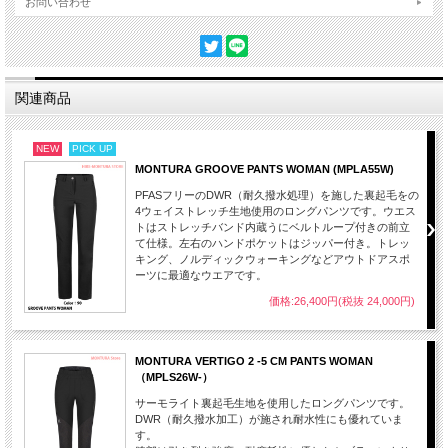
お問い合わせ
関連商品
NEW
PICK UP
MONTURA GROOVE PANTS WOMAN (MPLA55W)
PFASフリーのDWR（耐久撥水処理）を施した裏起毛をの
4ウェイストレッチ生地使用のロングパンツです。ウエス
トはストレッチバンド内蔵うにベルトループ付きの前立
て仕様。左右のハンドポケットはジッパー付き。トレッ
キング、ノルディックウォーキングなどアウトドアスポ
ーツに最適なウエアです。
価格:26,400円(税抜 24,000円)
MONTURA VERTIGO 2 -5 CM PANTS WOMAN
（MPLS26W-）
サーモライト裏起毛生地を使用したロングパンツです。
DWR（耐久撥水加工）が施され耐水性にも優れていま
す。