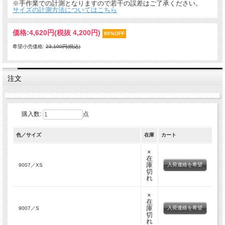
※手作業での計測となりますので若干の誤差はご了承ください。
サイズの計測方法についてはこちら
価格:
4,620円
(税抜 4,200円)
80%OFF
希望小売価格:
23,100円(税込)
注文
購入数:
点
色／サイズ
在庫
カート
×
在
庫
入荷連絡を希望
9007／XS
切
れ
×
在
庫
入荷連絡を希望
9007／S
切
れ