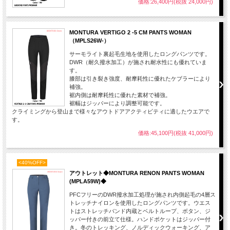
価格:26,400円(税抜 24,000円)
MONTURA VERTIGO 2 -5 CM PANTS WOMAN
（MPLS26W-）
サーモライト裏起毛生地を使用したロングパンツです。
DWR（耐久撥水加工）が施され耐水性にも優れていま
す。
膝部は引き裂き強度、耐摩耗性に優れたケブラーにより
補強。
裾内側は耐摩耗性に優れた素材で補強。
裾幅はジッパーにより調整可能です。
クライミングから登山まで様々なアウトドアアクティビティに適したウエアで
す。
価格:45,100円(税抜 41,000円)
<40%OFF>
アウトレット◆MONTURA RENON PANTS WOMAN
(MPLA59W)◆
PFCフリーのDWR撥水加工処理が施され内側起毛の4層ス
トレッチナイロンを使用したロングパンツです。ウエス
トはストレッチバンド内蔵とベルトループ、ボタン、ジ
ッパー付きの前立て仕様。ハンドポケットはジッパー付
き。冬のトレッキング、ノルディックウォーキング、ア