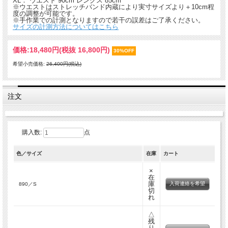
XL： ウエスト 90cm レングス 85cm
※ウエストはストレッチバンド内蔵により実寸サイズより＋10cm程
度の調整が可能です。
※手作業での計測となりますので若干の誤差はご了承ください。
サイズの計測方法についてはこちら
価格:
18,480円
(税抜 16,800円)
30%OFF
希望小売価格:
26,400円(税込)
注文
購入数:
点
色／サイズ
在庫
カート
×
在
庫
入荷連絡を希望
890／S
切
れ
△
残
り