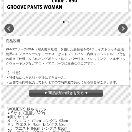
商品説明
PFASフリーのDWR（耐久撥水処理）を施した裏起毛をの4ウェイストレッチ生地
使用のロングパンツです。ウエストはストレッチバンド内蔵うにベルトループ付き
の前立て仕様。左右のハンドポケットはジッパー付き。トレッキング、ノルディッ
クウォーキングなどアウトドアスポーツに最適なウエアです。
【ご注意】
・特価品につき返品・交換はできません。
・店舗でも同時販売しておりますので時間差で完売になる場合がございます。
以上、予めご了承ください。
▼ 商品説明の続きを見る ▼
WOMEN'S 秋冬モデル
● Sサイズ重量／320g
■実寸サイズ
S： ウエスト 72cm レングス 80cm
M： ウエスト 78cm レングス 82cm
L： ウエスト 84cm レングス 83cm