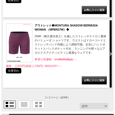
在庫切れ
アウトレット◆MONTURA SHADOW BERMUDA
WOMAN （MPBR27W）◆
DWR（耐久撥水加工）を施したストレッチナイロン素材
のバミューダ ショーツです。ウエストはドローコードと
ストレッチバンド内蔵により調節可能。左右にハンドポ
ケットとバックポケット付き。ランニングや様々なエア
ロビクスアクティビティに最適なウェアです。
希望小売価格：
14,850円(税込)
～
価格： 2,970円(税抜 2,700円)
<80%OFF>
～
在庫切れ
1 / 1ページ
（全9件）