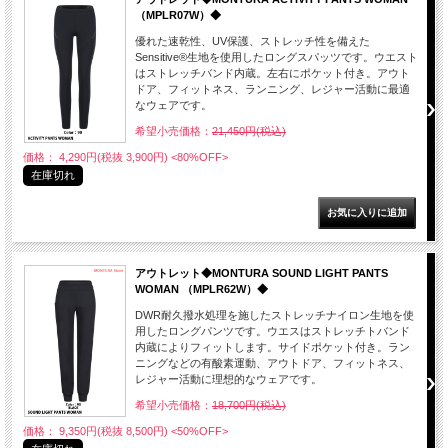
（MPLR07W）◆
優れた速乾性、UV保護、ストレッチ性を備えた
Sensitive®生地を使用したロングスパッツです。ウエスト
はストレッチバンド内蔵。左右にポケット付き。アウト
ドア、フィットネス、ランニング、レジャー活動に最適
なウェアです。
希望小売価格：
21,450円(税込)
価格： 4,290円(税抜 3,900円)
<80%OFF>
在庫切れ
アウトレット◆MONTURA SOUND LIGHT PANTS
WOMAN （MPLR62W）◆
DWR耐久撥水処理を施したストレッチナイロン生地を使
用したロングパンツです。ウエスはストレッチトバンド
内蔵によりフィットします。サイドポケット付き。ラン
ニングなどの有酸素運動、アウトドア、フィットネス、
レジャー活動に理想的なウェアです。
希望小売価格：
18,700円(税込)
価格： 9,350円(税抜 8,500円)
<50%OFF>