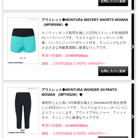
アウトレット◆MONTURA MISTERY SHORTS WOMAN
（MPSR59W）◆
ナノウィッキング処理を施した2方向ストレッチ生地使用
のハーフパンツです。ウエストはストレッチバンド内
蔵。バックにジッパーポケット付き。ランニングなどの
さまざまな有酸素運動に最適なウェアです。
希望小売価格：
14,850円(税込)
価格： 2,970円(税抜 2,700円)
<80%OFF>
アウトレット◆MONTURA WONDER 3/4 PANTS
WOMAN （MPTR02W）◆
速乾性とより高いUV保護を備えたSensitive®生地を使用
した3/4丈のパンツです。ウェストはストレッチバンドに
よりフィットします。アウトドアやレジャー、フィット
ネス、ランニングに最適なウェアです。
希望小売価格：
17,050円(税込)
価格： 3,410円(税抜 3,100円)
<80%OFF>
～