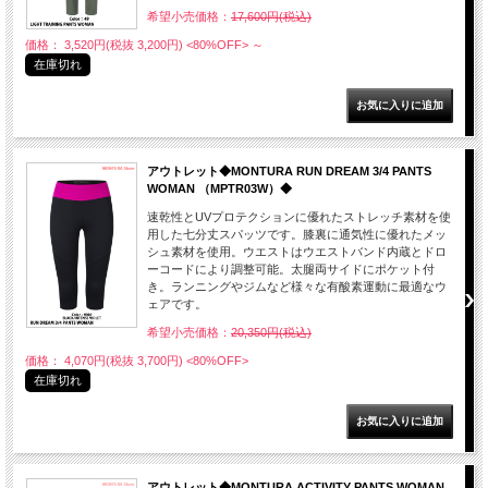
希望小売価格：
17,600円(税込)
価格： 3,520円(税抜 3,200円)
<80%OFF>
～
在庫切れ
アウトレット◆MONTURA RUN DREAM 3/4 PANTS
WOMAN （MPTR03W）◆
速乾性とUVプロテクションに優れたストレッチ素材を使
用した七分丈スパッツです。膝裏に通気性に優れたメッ
シュ素材を使用。ウエストはウエストバンド内蔵とドロ
ーコードにより調整可能。太腿両サイドにポケット付
き。ランニングやジムなど様々な有酸素運動に最適なウ
ェアです。
希望小売価格：
20,350円(税込)
価格： 4,070円(税抜 3,700円)
<80%OFF>
在庫切れ
アウトレット◆MONTURA ACTIVITY PANTS WOMAN