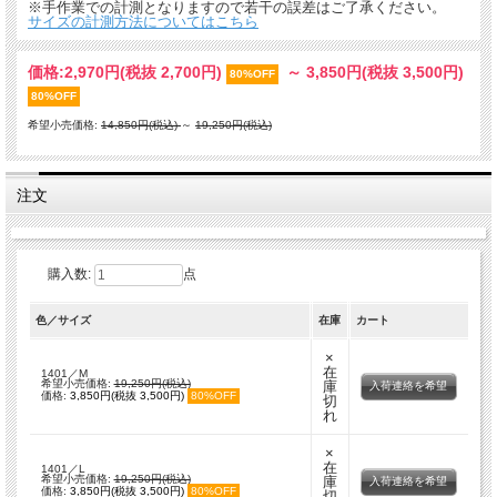
※手作業での計測となりますので若干の誤差はご了承ください。
サイズの計測方法についてはこちら
価格:
2,970円
(税抜 2,700円)
～
3,850円
(税抜 3,500円)
80%OFF
80%OFF
希望小売価格:
14,850円(税込)
～
19,250円(税込)
注文
購入数:
点
色／サイズ
在庫
カート
×
在
1401／M
希望小売価格:
19,250円(税込)
庫
入荷連絡を希望
価格:
3,850円(税抜 3,500円)
80%OFF
切
れ
×
在
1401／L
希望小売価格:
19,250円(税込)
庫
入荷連絡を希望
価格:
3,850円(税抜 3,500円)
80%OFF
切