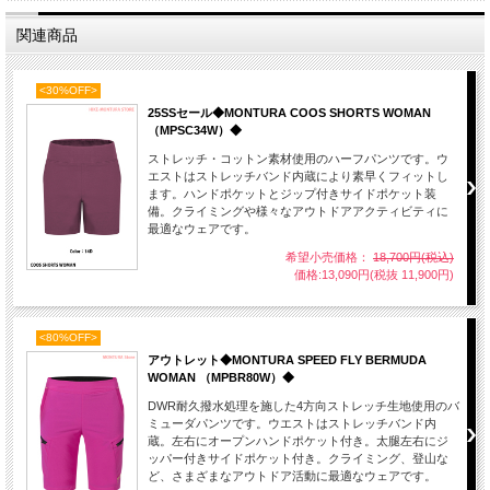
関連商品
<30%OFF>
25SSセール◆MONTURA COOS SHORTS WOMAN
（MPSC34W）◆
ストレッチ・コットン素材使用のハーフパンツです。ウ
エストはストレッチバンド内蔵により素早くフィットし
ます。ハンドポケットとジップ付きサイドポケット装
備。クライミングや様々なアウトドアアクティビティに
最適なウェアです。
希望小売価格：
18,700円(税込)
価格:13,090円(税抜 11,900円)
<80%OFF>
アウトレット◆MONTURA SPEED FLY BERMUDA
WOMAN （MPBR80W）◆
DWR耐久撥水処理を施した4方向ストレッチ生地使用のバ
ミューダパンツです。ウエストはストレッチバンド内
蔵。左右にオープンハンドポケット付き。太腿左右にジ
ッパー付きサイドポケット付き。クライミング、登山な
ど、さまざまなアウトドア活動に最適なウェアです。