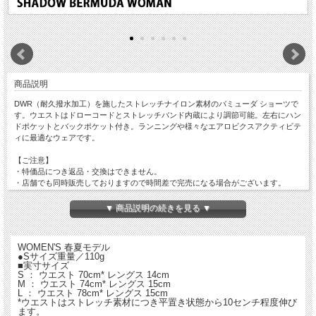
商品説明
DWR（耐久撥水加工）を施したストレッチナイロン素材のバミューダ ショーツで
す。ウエストはドローコードとストレッチバンド内蔵により調節可能。左右にハン
ドポケットとバックポケット付き。ランニングや様々なエアロビクスアクティビテ
ィに最適なウェアです。
【ご注意】
・特価品につき返品・交換はできません。
・店舗でも同時販売しておりますので時間差で完売になる場合がございます。
以上、予めご了承ください。
▼ 商品説明の続きを見る ▼
WOMEN'S 春夏モデル
●Sサイズ重量／110g
■実寸サイズ
S ： ウエスト 70cm* レングス 14cm
M ： ウエスト 74cm* レングス 15cm
L ： ウエスト 78cm* レングス 15cm
*ウエストはストレッチ素材につき平置き状態から10センチ程度伸び
ます。