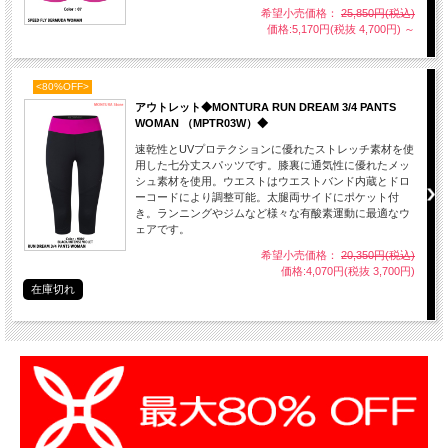
希望小売価格：
25,850円(税込)
価格:5,170円(税抜 4,700円)
～
<80%OFF>
アウトレット◆MONTURA RUN DREAM 3/4 PANTS
WOMAN （MPTR03W）◆
速乾性とUVプロテクションに優れたストレッチ素材を使
用した七分丈スパッツです。膝裏に通気性に優れたメッ
シュ素材を使用。ウエストはウエストバンド内蔵とドロ
ーコードにより調整可能。太腿両サイドにポケット付
き。ランニングやジムなど様々な有酸素運動に最適なウ
ェアです。
希望小売価格：
20,350円(税込)
価格:4,070円(税抜 3,700円)
在庫切れ