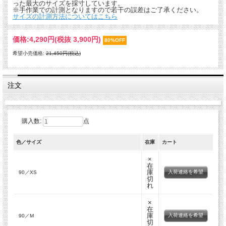
った最大のサイズを採寸しています。
※手作業での計測となりますので若干の誤差はご了承ください。
サイズの計測方法についてはこちら
価格:
4,290円
(税抜 3,900円)
80%OFF
希望小売価格:
21,450円(税込)
注文
購入数:
点
色／サイズ
在庫
カート
×
在
庫
入荷連絡を希望
90／XS
切
れ
×
在
庫
入荷連絡を希望
90／M
切