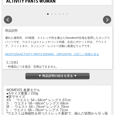
商品説明
優れた速乾性、UV保護、ストレッチ性を備えたSensitive®生地を使用したロングス
パッツです。ウエストはストレッチバンド内蔵。左右にポケット付き。アウトド
ア、フィットネス、ランニング、レジャー活動に最適なウェアです。
MONTURA ACTIVITY PANTS WOMAN （MPLR07W）の詳しい情報を見る
【ご注意】
・特価品につき返品・交換はできません。
・店舗でも同時販売しておりますので時間差で完売になる場合がございます。
以上、予めご了承ください。
▼ 商品説明の続きを見る ▼
WOMEN'S 春夏モデル
●Sサイズ重量／210g
■実寸サイズ
XS ： ウエスト 54～64cm* レングス 67cm
S ： ウエスト 58～68cm* レングス 69cm
M ： ウエスト 64～74cm* レングス 70cm
L ： ウエスト 68～78cm* レングス 71cm
*ウエストは伸縮性を持つストレッチ素材で、縮んだ状態から引っ張