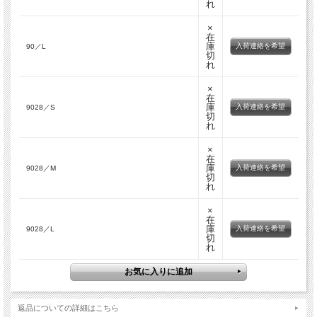
れ
×
在
庫
入荷連絡を希望
90／L
切
れ
×
在
庫
入荷連絡を希望
9028／S
切
れ
×
在
庫
入荷連絡を希望
9028／M
切
れ
×
在
庫
入荷連絡を希望
9028／L
切
れ
返品についての詳細はこちら