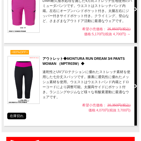
DWR耐久撥水処理を施した4方向ストレッチ生地使用のバ
ミューダパンツです。ウエストはストレッチバンド内
蔵。左右にオープンハンドポケット付き。太腿左右にジ
ッパー付きサイドポケット付き。クライミング、登山な
ど、さまざまなアウトドア活動に最適なウェアです。
希望小売価格：
25,850円(税込)
価格:5,170円(税抜 4,700円)
～
<80%OFF>
アウトレット◆MONTURA RUN DREAM 3/4 PANTS
WOMAN （MPTR03W）◆
速乾性とUVプロテクションに優れたストレッチ素材を使
用した七分丈スパッツです。膝裏に通気性に優れたメッ
シュ素材を使用。ウエストはウエストバンド内蔵とドロ
ーコードにより調整可能。太腿両サイドにポケット付
き。ランニングやジムなど様々な有酸素運動に最適なウ
ェアです。
希望小売価格：
20,350円(税込)
価格:4,070円(税抜 3,700円)
在庫切れ