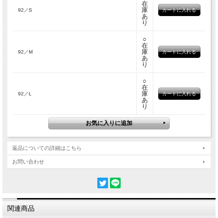
在
庫
92／S
あ
り
○
在
庫
92／M
あ
り
○
在
庫
92／L
あ
り
返品についての詳細はこちら
お問い合わせ
関連商品