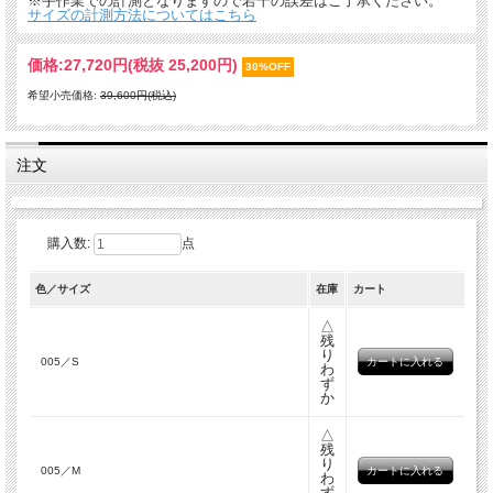
※手作業での計測となりますので若干の誤差はご了承ください。
サイズの計測方法についてはこちら
価格:
27,720円
(税抜 25,200円)
30%OFF
希望小売価格:
39,600円(税込)
注文
購入数:
点
色／サイズ
在庫
カート
△
残
り
005／S
わ
ず
か
△
残
り
005／M
わ
ず