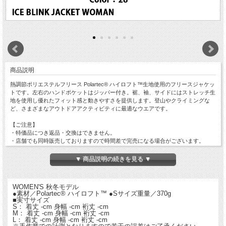
商品説明
熱調節ポリエステルフリース Polartec® ハイロフト™生地使用のフリースジャケッ
トです。左右のハンドポケットはジッパー付き。裾、袖、サイドにはストレッチ生
地を使用し優れたフィット感と動きやすさを提供します。登山やクライミングな
ど、さまざまなアウトドアアクティビティに最適なウエアです。
【ご注意】
・特価品につき返品・交換はできません。
・店舗でも同時販売しておりますので時間差で完売になる場合がございます。
以上、予めご了承ください。
▼ 商品説明の続きを見る ▼
WOMEN'S 秋冬モデル
●素材／Polartec® ハイロフト™ ●Sサイズ重量／370g
■実寸サイズ
S： 着丈 -cm 身幅 -cm 裄丈 -cm
M： 着丈 -cm 身幅 -cm 裄丈 -cm
L： 着丈 -cm 身幅 -cm 裄丈 -cm