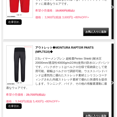
ティに最適なウエアです。
希望小売価格：
19,800円(税込)
価格： 3,960円(税抜 3,600円)
<80%OFF>
在庫切れ
アウトレット◆MONTURA RAPTOR PANTS
(MPLT51X)◆
2.5レイヤーメンブレン 超軽量Pertex Shield (耐水圧
20000mm/透湿性40000g/m2/24h)使用の防水ロングパンツ
です。バックポケットはベルクロ仕様で収納袋として使
用可能。裾幅はベルクロで調節可能。ウエストバンドバ
ンドは通気性に優れたストレッチ素材とシリコンコーテ
ィングされた内蔵ストレッチ素材で優れた快適性を提供
します。ランニング、バイク、その他の有酸素運動に最
適なウェアです。
希望小売価格：
29,700円(税込)
価格： 5,940円(税抜 5,400円)
<80%OFF>
在庫切れ