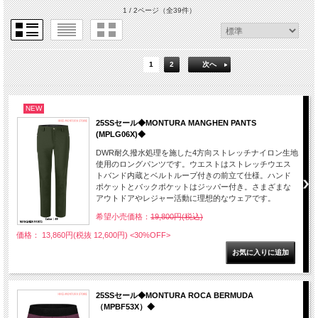
1 / 2ページ
（全39件）
1
2
次へ
NEW
25SSセール◆MONTURA MANGHEN PANTS
(MPLG06X)◆
DWR耐久撥水処理を施した4方向ストレッチナイロン生地
使用のロングパンツです。ウエストはストレッチウエス
トバンド内蔵とベルトループ付きの前立て仕様。ハンド
ポケットとバックポケットはジッパー付き。さまざまな
アウトドアやレジャー活動に理想的なウェアです。
希望小売価格：
19,800円(税込)
価格： 13,860円(税抜 12,600円)
<30%OFF>
25SSセール◆MONTURA ROCA BERMUDA
（MPBF53X）◆