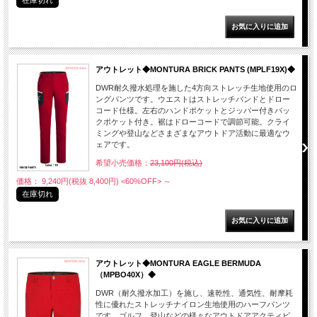
在庫切れ
アウトレット◆MONTURA BRICK PANTS (MPLF19X)◆
DWR耐久撥水処理を施した4方向ストレッチ生地使用のロ
ングパンツです。ウエストはストレッチバンドとドロー
コード仕様。左右のハンドポケットとジッパー付きバッ
クポケット付き。裾はドローコードで調節可能。クライ
ミングや登山などさまざまなアウトドア活動に最適なウ
ェアです。
希望小売価格：
23,100円(税込)
価格： 9,240円(税抜 8,400円)
<60%OFF>
～
在庫切れ
アウトレット◆MONTURA EAGLE BERMUDA
（MPBO40X）◆
DWR（耐久撥水加工）を施し、速乾性、通気性、耐摩耗
性に優れたストレッチナイロン生地使用のハーフパンツ
です。ゴルフ、登山などの様々なアウトドアアクティビ