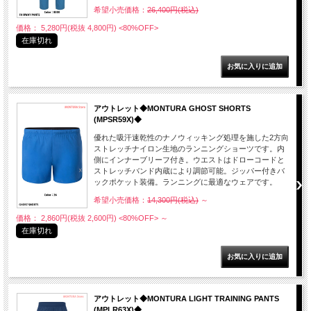
希望小売価格：
26,400円(税込)
価格： 5,280円(税抜 4,800円)
<80%OFF>
在庫切れ
アウトレット◆MONTURA GHOST SHORTS
(MPSR59X)◆
優れた吸汗速乾性のナノウィッキング処理を施した2方向
ストレッチナイロン生地のランニングショーツです。内
側にインナーブリーフ付き。ウエストはドローコードと
ストレッチバンド内蔵により調節可能。ジッパー付きバ
ックポケット装備。ランニングに最適なウェアです。
希望小売価格：
14,300円(税込)
～
価格： 2,860円(税抜 2,600円)
<80%OFF>
～
在庫切れ
アウトレット◆MONTURA LIGHT TRAINING PANTS
(MPLR63X)◆