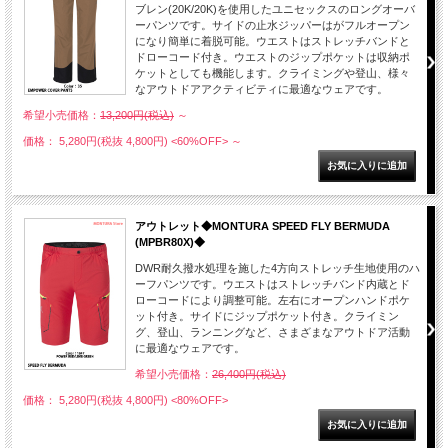
ブレン(20K/20K)を使用したユニセックスのロングオーバ
ーパンツです。サイドの止水ジッパーはがフルオープン
になり簡単に着脱可能。ウエストはストレッチバンドと
ドローコード付き。ウエストのジップポケットは収納ポ
ケットとしても機能します。クライミングや登山、様々
なアウトドアアクティビティに最適なウェアです。
希望小売価格：
13,200円(税込)
～
価格： 5,280円(税抜 4,800円)
<60%OFF>
～
アウトレット◆MONTURA SPEED FLY BERMUDA
(MPBR80X)◆
DWR耐久撥水処理を施した4方向ストレッチ生地使用のハ
ーフパンツです。ウエストはストレッチバンド内蔵とド
ローコードにより調整可能。左右にオープンハンドポケ
ット付き。サイドにジップポケット付き。クライミン
グ、登山、ランニングなど、さまざまなアウトドア活動
に最適なウェアです。
希望小売価格：
26,400円(税込)
価格： 5,280円(税抜 4,800円)
<80%OFF>