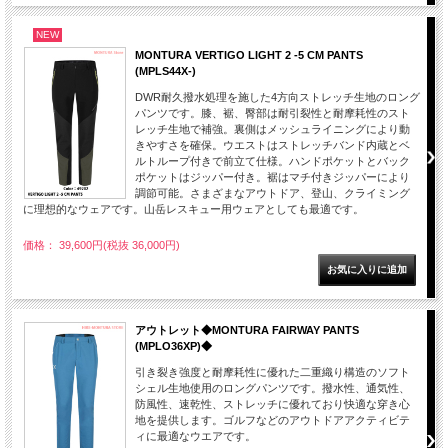
NEW
MONTURA VERTIGO LIGHT 2 -5 CM PANTS
(MPLS44X-)
DWR耐久撥水処理を施した4方向ストレッチ生地のロング
パンツです。膝、裾、臀部は耐引裂性と耐摩耗性のスト
レッチ生地で補強。裏側はメッシュライニングにより動
きやすさを確保。ウエストはストレッチバンド内蔵とベ
ルトループ付きで前立て仕様。ハンドポケットとバック
ポケットはジッパー付き。裾はマチ付きジッパーにより
調節可能。さまざまなアウトドア、登山、クライミング
に理想的なウェアです。山岳レスキュー用ウェアとしても最適です。
価格： 39,600円(税抜 36,000円)
アウトレット◆MONTURA FAIRWAY PANTS
(MPLO36XP)◆
引き裂き強度と耐摩耗性に優れた二重織り構造のソフト
シェル生地使用のロングパンツです。撥水性、通気性、
防風性、速乾性、ストレッチに優れており快適な穿き心
地を提供します。ゴルフなどのアウトドアアクティビテ
ィに最適なウエアです。