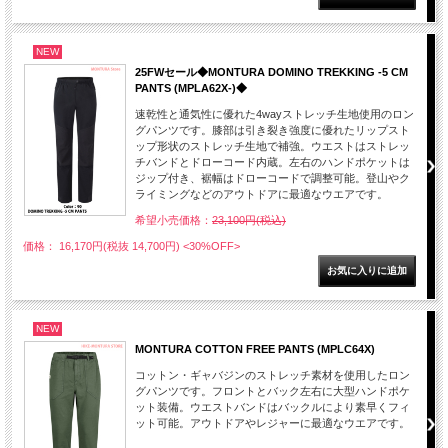
NEW
25FWセール◆MONTURA DOMINO TREKKING -5 CM
PANTS (MPLA62X-)◆
速乾性と通気性に優れた4wayストレッチ生地使用のロン
グパンツです。膝部は引き裂き強度に優れたリップスト
ップ形状のストレッチ生地で補強。ウエストはストレッ
チバンドとドローコード内蔵。左右のハンドポケットは
ジップ付き、裾幅はドローコードで調整可能。登山やク
ライミングなどのアウトドアに最適なウエアです。
希望小売価格：
23,100円(税込)
価格： 16,170円(税抜 14,700円)
<30%OFF>
NEW
MONTURA COTTON FREE PANTS (MPLC64X)
コットン・ギャバジンのストレッチ素材を使用したロン
グパンツです。フロントとバック左右に大型ハンドポケ
ット装備。ウエストバンドはバックルにより素早くフィ
ット可能。アウトドアやレジャーに最適なウエアです。