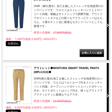
DWR（耐久撥水）加工を施したストレッチ生地使用のロ
ングパンツです。ウエストはストレッチバンドとドロー
コード内蔵。裾幅はサイドジップで調整可能。アウトド
アやフィットネスなどの様々なアクティビティーはもち
ろん、小屋やテント泊に最適なセカンドパンツとしても
最適です。
希望小売価格：
17,600円(税込)
価格： 7,040円(税抜 6,400円)
<60%OFF>
在庫切れ
アウトレット◆MONTURA SMART TRAVEL PANTS
(MPLG31X)◆
DWR(耐久撥水)加工を施したストレッチ生地使用のロン
グパンツです。ウエスはベルトループ付きストレッチト
バンド内蔵。オープンハンドポケットとバックポケット
付き。サイドポケットはジップ付き。様々なアウトドア
アクティビティに最適なウエアです。
希望小売価格：
22,000円(税込)
価格： 8,800円(税抜 8,000円)
<60%OFF>