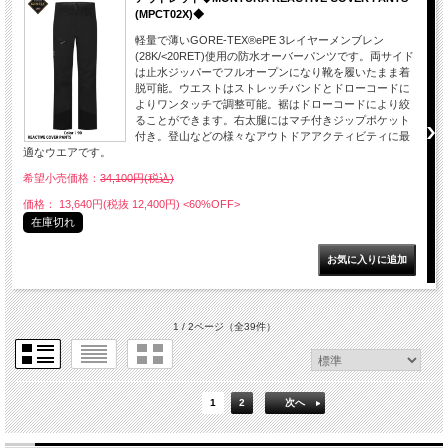
(MPCT02X)◆
軽量で薄いGORE-TEX®ePE 3レイヤーメンブレン
(28K/<20RET)使用の防水オーバーパンツです。両サイド
は止水ジッパーでフルオープンになり靴を履いたまま着
脱可能。ウエストはストレッチバンドとドローコードに
よりワンタッチで調整可能。裾はドローコードにより絞
ることができます。右太腿にはマチ付きジップポケット
付き。登山などの様々なアウトドアアクティビティに最
適なウエアです。
希望小売価格：
34,100円(税込)
価格： 13,640円(税抜 12,400円)
<60%OFF>
在庫切れ
1 / 2ページ
（全39件）
1
2
次へ