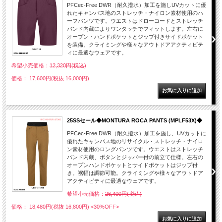
PFCec-Free DWR（耐久撥水）加工を施しUVカットに優
れたキャンバス地のストレッチ・ナイロン素材使用のハ
ーフパンツです。ウエストはドローコードとストレッチ
バンド内蔵によりワンタッチでフィットします。左右に
オープン・ハンドポケットとジップ付きサイドポケット
を装備。クライミングや様々なアウトドアアクティビテ
ィに最適なウェアです。
希望小売価格：
12,320円(税込)
価格： 17,600円(税抜 16,000円)
25SSセール◆MONTURA ROCA PANTS (MPLF53X)◆
PFCec-Free DWR（耐久撥水）加工を施し、UVカットに
優れたキャンバス地のリサイクル・ストレッチ・ナイロ
ン素材使用のロングパンツです。ウエストはストレッチ
バンド内蔵、ボタンとジッパー付の前立て仕様。左右の
オープンハンドポケットとサイドポケットはジップ付
き。裾幅は調節可能。クライミングや様々なアウトドア
アクティビティに最適なウェアです。
希望小売価格：
26,400円(税込)
価格： 18,480円(税抜 16,800円)
<30%OFF>