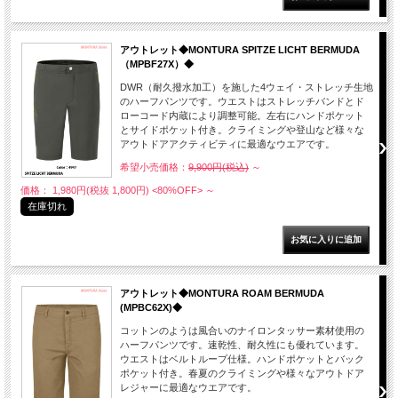
アウトレット◆MONTURA SPITZE LICHT BERMUDA
（MPBF27X）◆
DWR（耐久撥水加工）を施した4ウェイ・ストレッチ生地
のハーフパンツです。ウエストはストレッチバンドとド
ローコード内蔵により調整可能。左右にハンドポケット
とサイドポケット付き。クライミングや登山など様々な
アウトドアアクティビティに最適なウエアです。
希望小売価格：
9,900円(税込)
～
価格： 1,980円(税抜 1,800円)
<80%OFF>
～
在庫切れ
アウトレット◆MONTURA ROAM BERMUDA
(MPBC62X)◆
コットンのようは風合いのナイロンタッサー素材使用の
ハーフパンツです。速乾性、耐久性にも優れています。
ウエストはベルトループ仕様。ハンドポケットとバック
ポケット付き。春夏のクライミングや様々なアウトドア
レジャーに最適なウエアです。