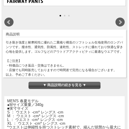
商品説明
引き裂き強度と耐摩耗性に優れた二重織り構造のソフトシェル生地使用のロングパ
ンツです。撥水性、通気性、防風性、速乾性、ストレッチに優れており快適な穿き
心地を提供します。ゴルフなどのアウトドアアクティビティに最適なウエアです。
【ご注意】
・特価品につき返品・交換はできません。
・店舗でも同時販売しておりますので時間差で完売になる場合がございます。
以上、予めご了承ください。
▼ 商品説明の続きを見る ▼
MEN'S 春夏モデル
●Mサイズ重量／340g
■実寸サイズ
S ： ウエスト -cm* レングス -cm
M ： ウエスト -cm* レングス -cm
L ： ウエスト -cm* レングス -cm
XL ： ウエスト -cm* レングス -cm
*ウエストは伸縮性を持つストレッチ素材で、縮んだ状態から最大に