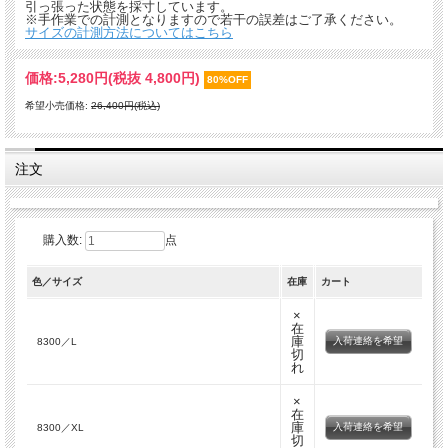
引っ張った状態を採寸しています。
※手作業での計測となりますので若干の誤差はご了承ください。
サイズの計測方法についてはこちら
価格:
5,280円
(税抜 4,800円)
80%OFF
希望小売価格:
26,400円(税込)
注文
購入数:
点
色／サイズ
在庫
カート
×
在
庫
入荷連絡を希望
8300／L
切
れ
×
在
庫
入荷連絡を希望
8300／XL
切