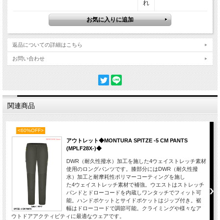
れ
返品についての詳細はこちら
お問い合わせ
関連商品
<60%OFF>
アウトレット◆MONTURA SPITZE -5 CM PANTS
(MPLF28X-)◆
DWR（耐久性撥水）加工を施した4ウェイストレッチ素材
使用のロングパンツです。膝部分にはDWR（耐久性撥
水）加工と耐摩耗性ポリマーコーティングを施し
た4ウェイストレッチ素材で補強。ウエストはストレッチ
バンドとドローコードを内蔵しワンタッチでフィット可
能。ハンドポケットとサイドポケットはジップ付き。裾
幅はドローコードで調節可能。クライミングや様々なア
ウトドアアクティビティに最適なウェアです。