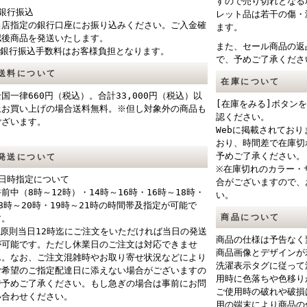
すので売り切れとなる
■銀行振込
レット品は若干の傷・
当店指定の銀行口座にお振り込みください。ご入金確
ます。
認後商品を発送いたします。
また、セール商品の返
※銀行振込手数料はお客様負担となります。
で、予めご了承くださ
送料について
在庫について
全国一律660円（税込）。合計33,000円（税込）以
[在庫をみる]ボタン
上お買い上げの場合送料無料。※但し対象外の商品も
認ください。
ございます。
Webに掲載されてお
おり、時間差で在庫切
予めご了承ください。
発送について
※在庫切れのカラー・
■日時指定について
合がございますので、
午前中（8時～12時）・14時～16時・16時～18時・
い。
18時～20時・19時～21時の時間帯及指定が可能で
商品について
す。
※原則当日12時迄にご注文をいただければ当日の発送
商品の仕様は予告なく
が可能です。ただし休業日のご注文は対応できませ
商品画像とデザインが
ん。なお、ご注文混雑時やお取り寄せ状況などにより
洗濯表示タグに従って
ご希望のご指定配達日に添えない場合がございますの
用時に色落ちや色移り
で予めご了承ください。もし急ぎの場合は事前にお問
ご使用時の破れや破損
い合わせください。
用の端末により商品の