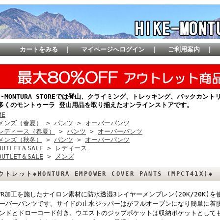
カートをみる
｜
マイページへログイン
｜
ご利用案内
｜
KE-MONTURA STOREでは登山、クライミング、トレッキング、バックカ
多くのモントゥーラ 登山用品を取り揃えたオンラインストアです。
ME
メンズ（春夏）
>
パンツ
>
オーバーパンツ
レディース（春夏）
>
パンツ
>
オーバーパンツ
メンズ（秋冬）
>
パンツ
>
オーバーパンツ
OUTLET＆SALE
>
レディース
OUTLET＆SALE
>
メンズ
ウトレット◆MONTURA EMPOWER COVER PANTS (MPCT41X)◆
WR加工を施したナイロン素材に防水透湿3レイヤーメンブレン(20K/20K)
ーバーパンツです。サイドの止水ジッパーはがフルオープンになり簡単に着
ンドとドローコード付き。ウエストのジップポケットは収納ポケットとして