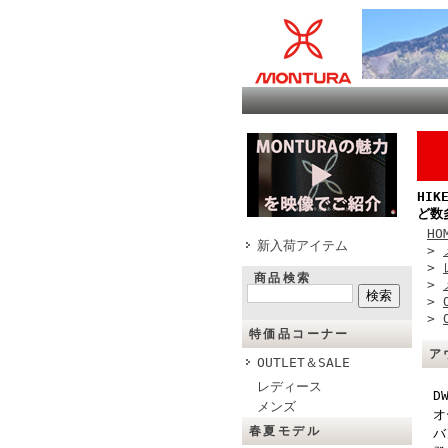
HI
ど数
HO
新入荷アイテム
>
>
商品検索
>
>
>
特価品コーナー
ア
OUTLET＆SALE
レディース
D
メンズ
オ
春夏モデル
バ