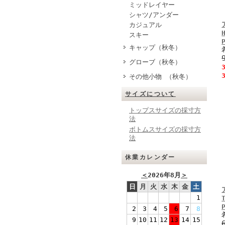
ミッドレイヤー
シャツ/アンダー
カジュアル
スキー
キャップ（秋冬）
グローブ（秋冬）
その他小物 （秋冬）
サイズについて
トップスサイズの採寸方
法
ボトムスサイズの採寸方
法
休業カレンダー
＜
2026年8月
＞
日
月
火
水
木
金
土
1
2
3
4
5
6
7
8
9
10
11
12
13
14
15