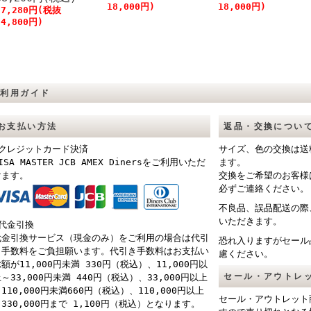
18,000円)
18,000円)
27,280円(税抜
24,800円)
ご利用ガイド
お支払い方法
返品・交換につい
■クレジットカード決済
サイズ、色の交換は送
ISA MASTER JCB AMEX Dinersをご利用いただ
ます。
けます。
交換をご希望のお客様
必ずご連絡ください。
不良品、誤品配送の際
いただきます。
■代金引換
代金引換サービス（現金のみ）をご利用の場合は代引
恐れ入りますがセール
き手数料をご負担願います。代引き手数料はお支払い
慮ください。
額が11,000円未満 330円（税込）、11,000円以
セール・アウトレ
～33,000円未満 440円（税込）、33,000円以上
110,000円未満660円（税込）、110,000円以上
セール・アウトレット
330,000円まで 1,100円（税込）となります。