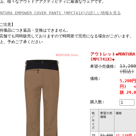
山、様々なアウトドアアクティビティに最適なウェアです。
ONTURA EMPOWER COVER PANTS (MPCT41X)の詳しい情報を見る
ご注意】
特価品につき返品・交換はできません。
店舗でも同時販売しておりますので時間差で完売になる場合がございます。
上、予めご了承ください
アウトレット◆MONTURA E
(MPCT41X)◆
13,20
希望小売価格:
(税込)
価格:
5,280
円) <6
抜 24,
購入数:
色
希望小売
価格
／
価格
サ
イ
ズ
35
52,800
21,120円 