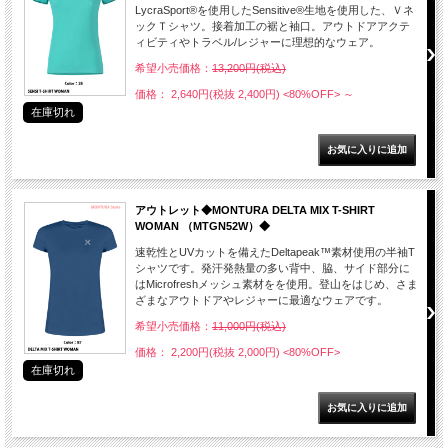
LycraSport®を使用したSensitive®生地を使用した、Ｖネ
ックＴシャツ。接着加工の裾と袖口。アウトドアアクテ
ィビティやトラベル/レジャーに理想的なウェア。
希望小売価格：
13,200円(税込)
価格： 2,640円(税抜 2,400円)
<80%OFF>
～
在庫切れ
アウトレット◆MONTURA DELTA MIX T-SHIRT
WOMAN （MTGN52W）◆
速乾性とUVカットを備えたDeltapeak™素材使用の半袖T
シャツです。発汗発熱量の多い背中、脇、サイド部分に
はMicrofreshメッシュ素材をを使用。登山をはじめ、さま
ざまなアウトドアやレジャーに最適なウェアです。
希望小売価格：
11,000円(税込)
価格： 2,200円(税抜 2,000円)
<80%OFF>
在庫切れ