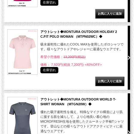
在庫切れ
アウトレット◆MONTURA OUTDOOR HOLIDAY 2
C.FIT POLO WOMAN （MTPN02WC）◆
吸水速乾性に優れたCOOL MAXを使用したポロシャツで
す。様々なアウトドアやレジャーに最適なウエアです。
希望小売価格：
13,200円(税込)
価格： 7,920円(税抜 7,200円)
<40%OFF>
在庫切れ
アウトレット◆MONTURA OUTDOOR WORLD T-
SHIRT WOMAN （MTGN20W）◆
優れた吸汗速乾性を備え、特殊なマイクロ構造により肌
に接する面を減らして、より心地良い着心地の
MICROFRESH生地を使用したクルーネック半袖Tシャツ
です。登山などの様々なアウトドアアクティビティに最
適なウエアです。