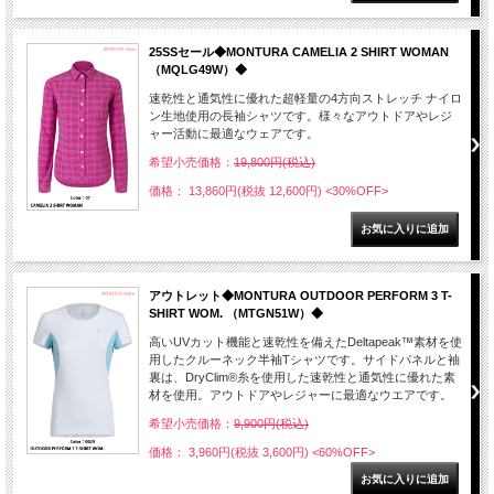
25SSセール◆MONTURA CAMELIA 2 SHIRT WOMAN
（MQLG49W）◆
速乾性と通気性に優れた超軽量の4方向ストレッチ ナイロ
ン生地使用の長袖シャツです。様々なアウトドアやレジ
ャー活動に最適なウェアです。
希望小売価格：
19,800円(税込)
価格： 13,860円(税抜 12,600円)
<30%OFF>
アウトレット◆MONTURA OUTDOOR PERFORM 3 T-
SHIRT WOM. （MTGN51W）◆
高いUVカット機能と速乾性を備えたDeltapeak™素材を使
用したクルーネック半袖Tシャツです。サイドパネルと袖
裏は、DryClim®糸を使用した速乾性と通気性に優れた素
材を使用。アウトドアやレジャーに最適なウエアです。
希望小売価格：
9,900円(税込)
価格： 3,960円(税抜 3,600円)
<60%OFF>