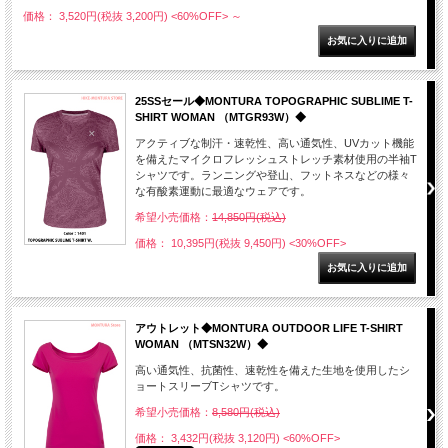
価格： 3,520円(税抜 3,200円)
<60%OFF>
～
25SSセール◆MONTURA TOPOGRAPHIC SUBLIME T-
SHIRT WOMAN （MTGR93W）◆
アクティブな制汗・速乾性、高い通気性、UVカット機能
を備えたマイクロフレッシュストレッチ素材使用の半袖T
シャツです。ランニングや登山、フットネスなどの様々
な有酸素運動に最適なウェアです。
希望小売価格：
14,850円(税込)
価格： 10,395円(税抜 9,450円)
<30%OFF>
アウトレット◆MONTURA OUTDOOR LIFE T-SHIRT
WOMAN （MTSN32W）◆
高い通気性、抗菌性、速乾性を備えた生地を使用したシ
ョートスリーブTシャツです。
希望小売価格：
8,580円(税込)
価格： 3,432円(税抜 3,120円)
<60%OFF>