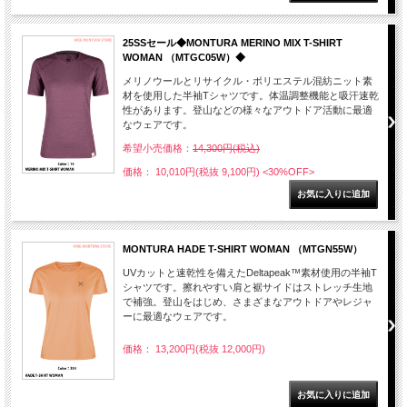
25SSセール◆MONTURA MERINO MIX T-SHIRT
WOMAN （MTGC05W）◆
メリノウールとリサイクル・ポリエステル混紡ニット素
材を使用した半袖Tシャツです。体温調整機能と吸汗速乾
性があります。登山などの様々なアウトドア活動に最適
なウェアです。
希望小売価格：
14,300円(税込)
価格： 10,010円(税抜 9,100円)
<30%OFF>
MONTURA HADE T-SHIRT WOMAN （MTGN55W）
UVカットと速乾性を備えたDeltapeak™素材使用の半袖T
シャツです。擦れやすい肩と裾サイドはストレッチ生地
で補強。登山をはじめ、さまざまなアウトドアやレジャ
ーに最適なウェアです。
価格： 13,200円(税抜 12,000円)