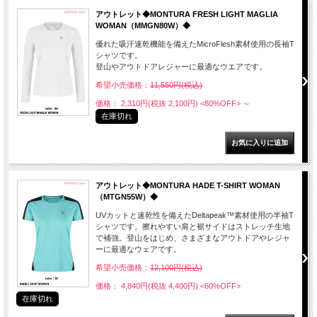
アウトレット◆MONTURA FRESH LIGHT MAGLIA
WOMAN（MMGN80W）◆
優れた吸汗速乾機能を備えたMicroFlesh素材使用の長袖T
シャツです。
登山やアウトドアレジャーに最適なウエアです。
希望小売価格：
11,550円(税込)
価格： 2,310円(税抜 2,100円)
<80%OFF>
～
在庫切れ
アウトレット◆MONTURA HADE T-SHIRT WOMAN
（MTGN55W）◆
UVカットと速乾性を備えたDeltapeak™素材使用の半袖T
シャツです。擦れやすい肩と裾サイドはストレッチ生地
で補強。登山をはじめ、さまざまなアウトドアやレジャ
ーに最適なウェアです。
希望小売価格：
12,100円(税込)
価格： 4,840円(税抜 4,400円)
<60%OFF>
在庫切れ