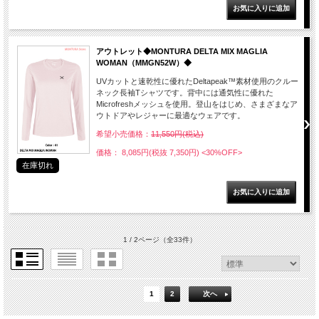
アウトレット◆MONTURA DELTA MIX MAGLIA
WOMAN（MMGN52W）◆
UVカットと速乾性に優れたDeltapeak™素材使用のクルー
ネック長袖Tシャツです。背中には通気性に優れた
Microfreshメッシュを使用。登山をはじめ、さまざまなア
ウトドアやレジャーに最適なウェアです。
希望小売価格：
11,550円(税込)
価格： 8,085円(税抜 7,350円)
<30%OFF>
在庫切れ
1 / 2ページ
（全33件）
1
2
次へ