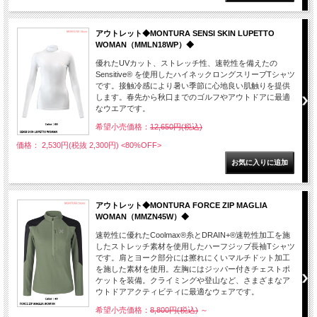
アウトレット◆MONTURA SENSI SKIN LUPETTO
WOMAN（MMLN18WP）◆
優れたUVカット、ストレッチ性、速乾性を備えたの
Sensitive® を使用したハイネックロングスリーブTシャツ
です。接触冷感により暑い季節に心地良い肌触りを提供
します。春先から秋口までのゴルフやアウトドアに最適
なウエアです。
希望小売価格：
12,650円(税込)
価格： 2,530円(税抜 2,300円)
<80%OFF>
アウトレット◆MONTURA FORCE ZIP MAGLIA
WOMAN（MMZN45W）◆
速乾性に優れたCoolmax®糸とDRAIN+®速乾性加工を施
したストレッチ素材を使用したハーフジップ長袖Tシャツ
です。肩とヨーク部分には擦れにくいマルチドット加工
を施した素材を使用。左胸にはジッパー付きチェストポ
ケットを装備。クライミングや登山など、さまざまなア
ウトドアアクティビティに最適なウェアです。
希望小売価格：
8,800円(税込)
～