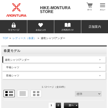
HIKE-MONTURA
STORE
店舗案内
TOP
>
レディース（春夏）
>
速乾シャツ/アンダー
春夏モデル
速乾シャツ/アンダー
半袖シャツ
長袖シャツ
1 / 2ページ
（全33件）
1
2
次へ