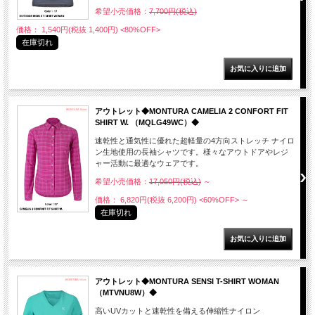
希望小売価格：
7,700円(税込)
価格： 1,540円(税抜 1,400円)
<80%OFF>
在庫切れ
アウトレット◆MONTURA CAMELIA 2 CONFORT FIT
SHIRT W. （MQLG49WC）◆
速乾性と通気性に優れた超軽量の4方向ストレッチ ナイロ
ン生地使用の長袖シャツです。様々なアウトドアやレジ
ャー活動に最適なウェアです。
希望小売価格：
17,050円(税込)
～
価格： 6,820円(税抜 6,200円)
<60%OFF>
～
在庫切れ
アウトレット◆MONTURA SENSI T-SHIRT WOMAN
（MTVNU8W）◆
高いUVカットと速乾性を備える伸縮性ナイロン