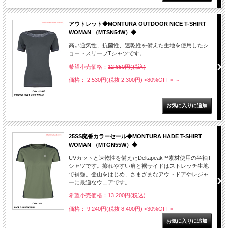
アウトレット◆MONTURA OUTDOOR NICE T-SHIRT
WOMAN （MTSN54W）◆
高い通気性、抗菌性、速乾性を備えた生地を使用したシ
ョートスリーブTシャツです。
希望小売価格：
12,650円(税込)
価格： 2,530円(税抜 2,300円)
<80%OFF>
～
25SS廃番カラーセール◆MONTURA HADE T-SHIRT
WOMAN （MTGN55W）◆
UVカットと速乾性を備えたDeltapeak™素材使用の半袖T
シャツです。擦れやすい肩と裾サイドはストレッチ生地
で補強。登山をはじめ、さまざまなアウトドアやレジャ
ーに最適なウェアです。
希望小売価格：
13,200円(税込)
価格： 9,240円(税抜 8,400円)
<30%OFF>