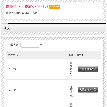
価格:
7,920円
(税抜 7,200円)
40%OFF
希望小売価格:
13,200円(税込)
注文
購入数:
点
色／サイズ
在庫
カート
×
在
庫
入荷連絡を希望
01／S
切
れ
×
在
庫
入荷連絡を希望
01／M
切
れ
×