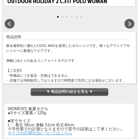
商品説明
吸水速乾性に優れたCOOL MAXを使用したポロシャツです。様々なアウトドアや
レジャーに最適なウエアです。
身幅にゆとりのあるコンフォートモデルです
【ご注意】
・特価品につき返品・交換はできません。
・店舗でも同時販売しておりますので時間差で完売になる場合がございます。
以上、予めご了承ください。
▼ 商品説明の続きを見る ▼
WOMEN'S 春夏モデル
●Sサイズ重量／120g
■実寸サイズ
L： 着丈 66cm 身幅 51cm 裄丈40cm
※手作業での計測となりますので若干の誤差はご了承ください。
サイズの計測方法についてはこちら