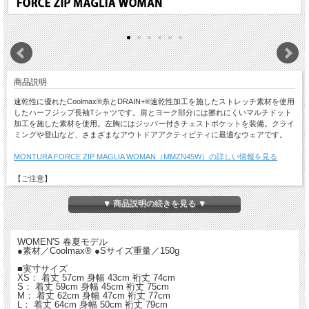
商品説明
速乾性に優れたCoolmax®糸とDRAIN+®速乾性加工を施したストレッチ素材を使用
したハーフジップ長袖Tシャツです。肩とヨーク部分には擦れにくいマルチドット
加工を施した素材を使用。左胸にはジッパー付きチェストポケットを装備。クライ
ミングや登山など、さまざまなアウトドアアクティビティに最適なウェアです。
MONTURA FORCE ZIP MAGLIA WOMAN（MMZN45W）の詳しい情報を見る
【ご注意】
・特価品につき返品・交換はできません。
・店舗でも同時販売しておりますので時間差で完売になる場合がございます。
▼ 商品説明の続きを見る ▼
以上、予めご了承ください。
WOMEN'S 春夏モデル
●素材／Coolmax® ●Sサイズ重量／150g
■実寸サイズ
XS： 着丈 57cm 身幅 43cm 裄丈 74cm
S： 着丈 59cm 身幅 45cm 裄丈 75cm
M： 着丈 62cm 身幅 47cm 裄丈 77cm
L： 着丈 64cm 身幅 50cm 裄丈 79cm