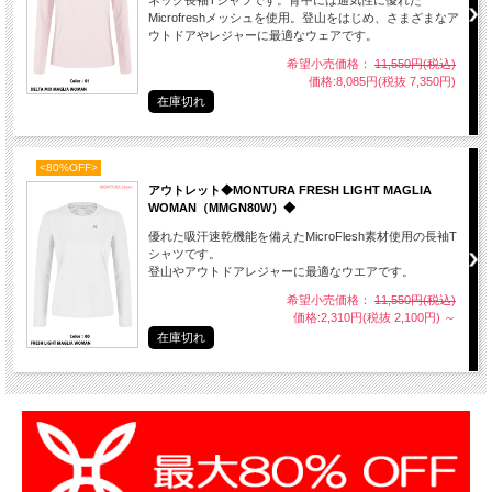
ネック長袖Tシャツです。背中には通気性に優れた
Microfreshメッシュを使用。登山をはじめ、さまざまなア
ウトドアやレジャーに最適なウェアです。
希望小売価格：
11,550円(税込)
価格:8,085円(税抜 7,350円)
在庫切れ
<80%OFF>
アウトレット◆MONTURA FRESH LIGHT MAGLIA
WOMAN（MMGN80W）◆
優れた吸汗速乾機能を備えたMicroFlesh素材使用の長袖T
シャツです。
登山やアウトドアレジャーに最適なウエアです。
希望小売価格：
11,550円(税込)
価格:2,310円(税抜 2,100円)
～
在庫切れ