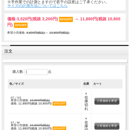
※手作業での計測とますので若干の誤差はご了承ください。
サイズの計測方法についてはこちら
価格:
3,520円
(税抜 3,200円)
～
11,880円
(税抜 10,800
60%OFF
円)
40%OFF
希望小売価格:
8,800円(税込)
～
19,800円(税込)
注文
購入数:
点
色／サイズ
在庫
カート
×
在
07／XS
希望小売価格:
19,800円(税込)
庫
入荷連絡を希望
価格:
11,880円(税抜 10,800円)
40%OFF
切
れ
×
在
07／M
希望小売価格:
19,800円(税込)
庫
入荷連絡を希望
価格:
11,880円(税抜 10,800円)
40%OFF
切