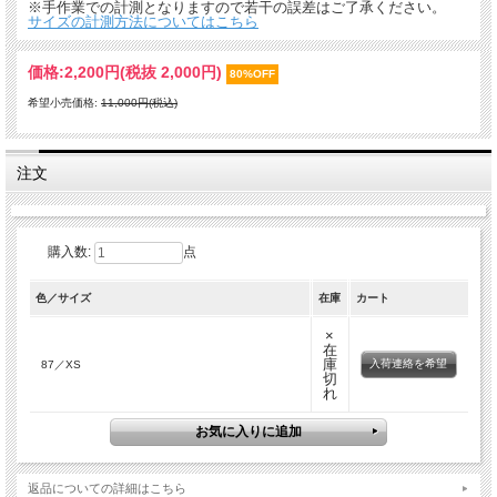
※手作業での計測となりますので若干の誤差はご了承ください。
サイズの計測方法についてはこちら
価格:
2,200円
(税抜 2,000円)
80%OFF
希望小売価格:
11,000円(税込)
注文
購入数:
点
色／サイズ
在庫
カート
×
在
庫
入荷連絡を希望
87／XS
切
れ
返品についての詳細はこちら