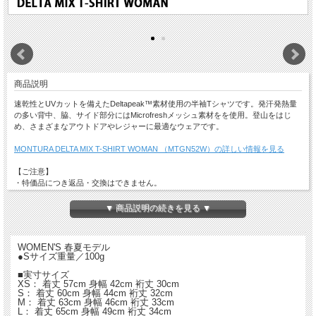
商品説明
速乾性とUVカットを備えたDeltapeak™素材使用の半袖Tシャツです。発汗発熱量
の多い背中、脇、サイド部分にはMicrofreshメッシュ素材をを使用。登山をはじ
め、さまざまなアウトドアやレジャーに最適なウェアです。
MONTURA DELTA MIX T-SHIRT WOMAN （MTGN52W）の詳しい情報を見る
【ご注意】
・特価品につき返品・交換はできません。
・店舗でも同時販売しておりますので時間差で完売になる場合がございます。
以上、予めご了承ください。
▼ 商品説明の続きを見る ▼
WOMEN'S 春夏モデル
●Sサイズ重量／100g
■実寸サイズ
XS： 着丈 57cm 身幅 42cm 裄丈 30cm
S： 着丈 60cm 身幅 44cm 裄丈 32cm
M： 着丈 63cm 身幅 46cm 裄丈 33cm
L： 着丈 65cm 身幅 49cm 裄丈 34cm