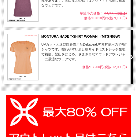
性があります。登山などの様々なアウトドア活動に最適
なウェアです。
希望小売価格：
14,300円(税込)
価格:10,010円(税抜 9,100円)
MONTURA HADE T-SHIRT WOMAN （MTGN55W）
UVカットと速乾性を備えたDeltapeak™素材使用の半袖T
シャツです。擦れやすい肩と裾サイドはストレッチ生地
で補強。登山をはじめ、さまざまなアウトドアやレジャ
ーに最適なウェアです。
価格:13,200円(税抜 12,000円)