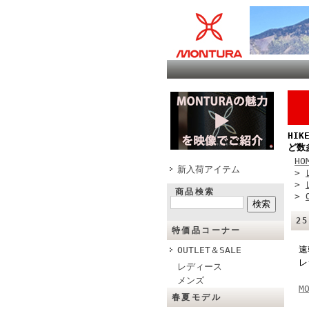
HI
ど数
HO
新入荷アイテム
>
>
商品検索
>
2
特価品コーナー
速
OUTLET＆SALE
レ
レディース
メンズ
M
春夏モデル