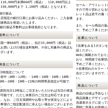
110,000円未満660円（税込）、110,000円以上
セール・アウトレット
330,000円まで 1,100円（税込）となります。
すので売り切れとなる
■銀行振込
レット品は若干の傷・
当店指定の銀行口座にお振り込みください。ご入金確
ます。
認後商品を発送いたします。
また、セール商品の返
※銀行振込手数料はお客様負担となります。
で、予めご了承くださ
送料について
在庫について
全国一律660円（税込）。合計33,000円（税込）以
[在庫をみる]ボタン
上お買い上げの場合送料無料。※但し対象外の商品も
認ください。
ございます。
Webに掲載されてお
おり、時間差で在庫切
予めご了承ください。
発送について
※在庫切れのカラー・
■日時指定について
合がございますので、
午前中（8時～12時）・14時～16時・16時～18時・
い。
18時～20時・19時～21時の時間帯及指定が可能で
商品について
す。
※原則当日12時迄にご注文をいただければ当日の発送
商品の仕様は予告なく
が可能です。ただし休業日のご注文は対応できませ
商品画像とデザインが
ん。なお、ご注文混雑時やお取り寄せ状況などにより
洗濯表示タグに従って
ご希望のご指定配達日に添えない場合がございますの
用時に色落ちや色移り