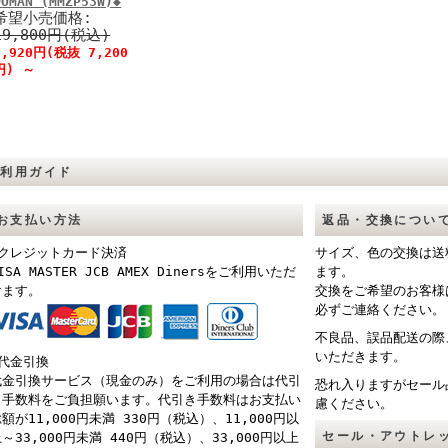
WOMAN (MMZP53W)◆
希望小売価格:
19,800円(税込)
7,920円(税抜 7,200
円)
～
ご利用ガイド
お支払い方法
返品・交換につい
■クレジットカード決済
サイズ、色の交換は送
ISA MASTER JCB AMEX Dinersをご利用いただ
ます。
けます。
交換をご希望のお客様
必ずご連絡ください。
不良品、誤品配送の際
いただきます。
■代金引換
代金引換サービス（現金のみ）をご利用の場合は代引
恐れ入りますがセール
き手数料をご負担願います。代引き手数料はお支払い
慮ください。
額が11,000円未満 330円（税込）、11,000円以
セール・アウトレ
～33,000円未満 440円（税込）、33,000円以上