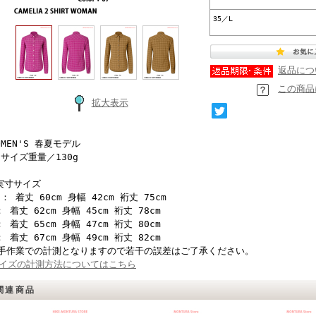
35／L
返品につ
この商品
拡大表示
OMEN'S 春夏モデル
Sサイズ重量／130g
実寸サイズ
S： 着丈 60cm 身幅 42cm 裄丈 75cm
： 着丈 62cm 身幅 45cm 裄丈 78cm
： 着丈 65cm 身幅 47cm 裄丈 80cm
： 着丈 67cm 身幅 49cm 裄丈 82cm
手作業での計測となりますので若干の誤差はご了承ください。
イズの計測方法についてはこちら
関連商品