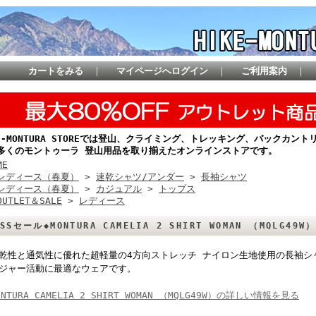
カートをみる
｜
マイページへログイン
｜
ご利用案内
｜
KE-MONTURA STOREでは登山、クライミング、トレッキング、バックカ
多くのモントゥーラ 登山用品を取り揃えたオンラインストアです。
ME
レディース（春夏）
>
速乾シャツ/アンダー
>
長袖シャツ
レディース（春夏）
>
カジュアル
>
トップス
OUTLET＆SALE
>
レディース
5SSセール◆MONTURA CAMELIA 2 SHIRT WOMAN （MQLG49W）
乾性と通気性に優れた超軽量の4方向ストレッチ ナイロン生地使用の長袖シ
ジャー活動に最適なウェアです。
ONTURA CAMELIA 2 SHIRT WOMAN （MQLG49W）の詳しい情報を見る