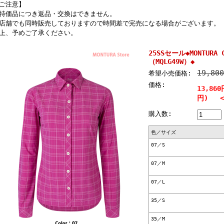
ご注意】
特価品につき返品・交換はできません。
店舗でも同時販売しておりますので時間差で完売になる場合がございます。
上、予めご了承ください。
25SSセール◆MONTURA C
（MQLG49W）◆
19,80
希望小売価格:
価格:
13,860
円) <3
購入数:
色／サイズ
07／S
07／M
07／L
35／S
35／M