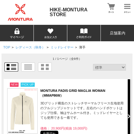
HIKE-MONTURA
STORE
店舗案内
TOP
>
レディース（秋冬）
>
ミッドレイヤー
>
薄手
1 / 1ページ
（全8件）
NEW
PICK UP
MONTURA FADIS GRID MAGLIA WOMAN
（MMAP86W）
3Dグリッド構造のストレッチサーマルフリース生地使用
のフルジップジャケットです。左右のハンドポケットは
ジップ仕様。袖はサムホール付き。ミッドレイヤーとし
ても使用できる一着です。
価格： 20,900円(税抜 19,000円)
在庫切れ