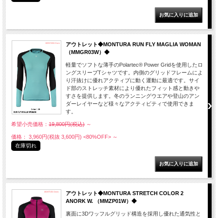
アウトレット◆MONTURA RUN FLY MAGLIA WOMAN
（MMGR03W）◆
軽量でソフトな薄手のPolartec® Power Gridを使用したロ
ングスリーブTシャツです。内側のグリッドフレームによ
り汗抜けに優れアクティブに動く運動に最適です。サイ
ド部のストレッチ素材により優れたフィット感と動きや
すさを提供します。冬のランニングウエアや登山のアン
ダーレイヤーなど様々なアクティビティで使用できま
す。
希望小売価格：
19,800円(税込)
～
価格： 3,960円(税抜 3,600円)
<80%OFF>
～
在庫切れ
アウトレット◆MONTURA STRETCH COLOR 2
ANORK W. （MMZP01W）◆
裏面に3Dワッフルグリッド構造を採用し優れた通気性と