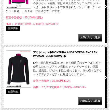
の胸ポケット装備。裾は滑り止めのシリコングリッパー
付き。多目的ポケットで構成されたインナーポーチ・ポ
ケット装備。山岳スキーに最適なウェアです。
希望小売価格：
35,200円(税込)
価格： 14,080円(税抜 12,800円)
<60%OFF>
在庫切れ
アウトレット◆MONTURA ANDROMEDA ANORAK
WOMAN （MMZP64W）◆
DWR(耐久撥水加工)を施した内側起毛のサーマル生地を
使用したジップアップ長袖ミッドレイヤーです。保温
性、通気性、UVカット性に優れており、冬の様々なアウ
トドアアクティビティに最適なウェアです。
希望小売価格：
30,800円(税込)
価格： 12,320円(税抜 11,200円)
<60%OFF>
在庫切れ