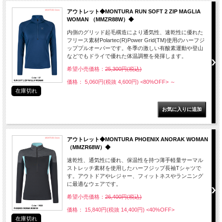
アウトレット◆MONTURA RUN SOFT 2 ZIP MAGLIA
WOMAN （MMZR88W）◆
内側のグリッド起毛構造により通気性、速乾性に優れた
フリース素材Polartec(R)Power Grid(TM)使用のハーフジ
ッププルオーバーです。冬季の激しい有酸素運動や登山
などでもドライで優れた体温調整を発揮します。
希望小売価格：
25,300円(税込)
価格： 5,060円(税抜 4,600円)
<80%OFF>
～
在庫切れ
アウトレット◆MONTURA PHOENIX ANORAK WOMAN
（MMZR68W）◆
速乾性、通気性に優れ、保温性を持つ薄手軽量サーマル
ストレッチ素材を使用したハーフジップ長袖Tシャツで
す。アウトドアやレジャー、フィットネスやランニング
に最適なウェアです。
希望小売価格：
26,400円(税込)
価格： 15,840円(税抜 14,400円)
<40%OFF>
在庫切れ