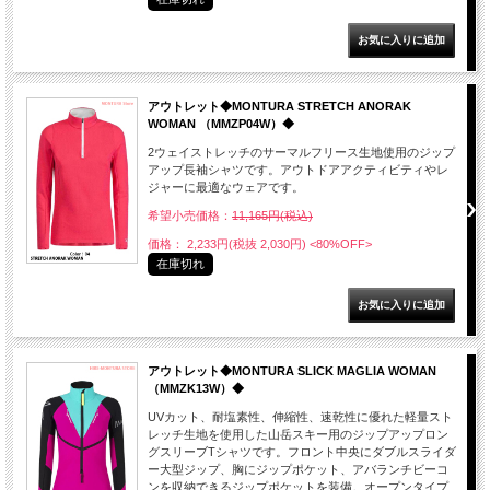
アウトレット◆MONTURA STRETCH ANORAK
WOMAN （MMZP04W）◆
2ウェイストレッチのサーマルフリース生地使用のジップ
アップ長袖シャツです。アウトドアアクティビティやレ
ジャーに最適なウェアです。
希望小売価格：
11,165円(税込)
価格： 2,233円(税抜 2,030円)
<80%OFF>
在庫切れ
アウトレット◆MONTURA SLICK MAGLIA WOMAN
（MMZK13W）◆
UVカット、耐塩素性、伸縮性、速乾性に優れた軽量スト
レッチ生地を使用した山岳スキー用のジップアップロン
グスリーブTシャツです。フロント中央にダブルスライダ
ー大型ジップ、胸にジップポケット、アバランチビーコ
ンを収納できるジップポケットを装備。オープンタイプ