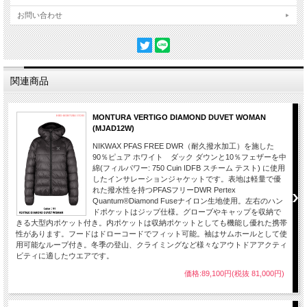
お問い合わせ
関連商品
MONTURA VERTIGO DIAMOND DUVET WOMAN
(MJAD12W)
NIKWAX PFAS FREE DWR（耐久撥水加工）を施した
90％ピュア ホワイト ダック ダウンと10％フェザーを中
綿(フィルパワー: 750 Cuin IDFB スチーム テスト) に使用
したインサレーションジャケットです。表地は軽量で優
れた撥水性を持つPFASフリーDWR Pertex
Quantum®Diamond Fuseナイロン生地使用。左右のハン
ドポケットはジップ仕様。グローブやキャップを収納で
きる大型内ポケット付き。内ポケットは収納ポケットとしても機能し優れた携帯
性があります。フードはドローコードでフィット可能。袖はサムホールとして使
用可能なループ付き。冬季の登山、クライミングなど様々なアウトドアアクティ
ビティに適したウエアです。
価格:89,100円(税抜 81,000円)