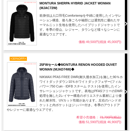
MONTURA SHERPA HYBRID JACKET WOMAN
(MJAC72W)
前身頃は人口羽毛Comfortempを中綿に使用したインサレ
ーション構造、後ろ身ごろや袖部には通気性に優れたサ
ーマルニット生地を使用したハイブリッドジャケットで
す。冬季の登山、レジャー、タウンなど様々なシーンに
最適なウエアです。
価格:49,500円(税抜 45,000円)
<30%OFF>
25FWセール◆MONTURA RENON HOODED DUVET
WOMAN (MJAD74W)◆
NIKWAX PFAS FREE DWR(耐久撥水加工)を施した90％ホ
ワイトダックダウン10％ホワイトダックフェザー(フィル
パワー:750 Cuin - IDFB スチーム テスト)を使用したイン
サレーションジャケットです。表地はPFASフリーのDWR
処理を施した2レイヤー構造のポリエステル素材により優
れた耐水性、UVカット性能があります。左右のハンドポ
ケットと内ポケットはジッパー付き。冬季のアウトドア
やレジャーに最適なウエアです。
希望小売価格：
73,700円(税込)
価格:51,590円(税抜 46,900円)