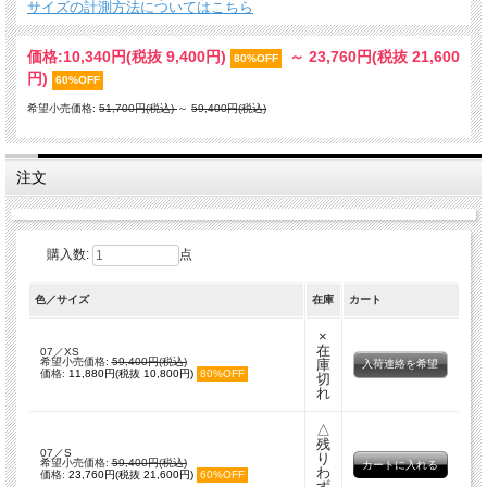
サイズの計測方法についてはこちら
価格:
10,340円
(税抜 9,400円)
～
23,760円
(税抜 21,600
80%OFF
円)
60%OFF
希望小売価格:
51,700円(税込)
～
59,400円(税込)
注文
購入数:
点
色／サイズ
在庫
カート
×
在
07／XS
希望小売価格:
59,400円(税込)
庫
入荷連絡を希望
価格:
11,880円(税抜 10,800円)
80%OFF
切
れ
△
残
07／S
り
希望小売価格:
59,400円(税込)
わ
価格:
23,760円(税抜 21,600円)
60%OFF
ず