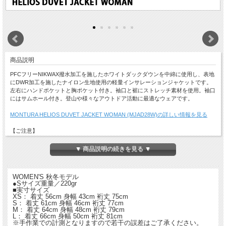
商品説明
PFCフリーNIKWAX撥水加工を施したホワイトダックダウンを中綿に使用し、表地
にDWR加工を施したナイロン生地使用の軽量インサレーションジャケットです。
左右にハンドポケットと胸ポケット付き。袖口と裾にストレッチ素材を使用。袖口
にはサムホール付き。登山や様々なアウトドア活動に最適なウェアです。
MONTURA HELIOS DUVET JACKET WOMAN (MJAD28W)の詳しい情報を見る
【ご注意】
・特価品につき返品・交換はできません。
・店舗でも同時販売しておりますので時間差で完売になる場合がございます。
▼ 商品説明の続きを見る ▼
以上、予めご了承ください
WOMEN'S 秋冬モデル
●Sサイズ重量／220gr
■実寸サイズ
XS： 着丈 56cm 身幅 43cm 裄丈 75cm
S： 着丈 61cm 身幅 46cm 裄丈 77cm
M： 着丈 64cm 身幅 48cm 裄丈 79cm
L： 着丈 66cm 身幅 50cm 裄丈 81cm
※手作業での計測となりますので若干の誤差はご了承ください。