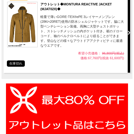
アウトレット◆MONTURA REACTIVE JACKET
(MJAT02X)◆
軽量で薄いGORE-TEX®ePE 3レイヤーメンブレン
(28K/<20RET)使用の防水シェルジャケットです。脇に大
型ベンチレーション装備。両胸に大型チェストポケッ
ト、ストレッチメッシュの内ポケット付き。裾のドロー
コード、袖のベルクロベルトにより絞ることができま
す。登山などの様々なアウトドアアクティビティに最適
なウエアです。
希望小売価格：
96,800円(税込)
価格:67,760円(税抜 61,600円)
在庫切れ