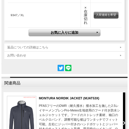
×
在
庫
入荷連絡を希望
9347／XL
切
れ
返品についての詳細はこちら
お問い合わせ
関連商品
MONTURA NORDIK JACKET (MJAT53X)
PFASフリーのDWR（耐久撥水）撥水加工を施した2.5レ
イヤーメンブレンPro-Meteo生地使用のフード付き防水シ
ェルジャケットです。フードのストレッチ素材、袖口の
ベルクロバンド、調整可能な裾はワンタッチでフィット
可能。左右にジッパー付きのハンドポケットとジッパー
付きのチェストポケット装備。雨天時のハイキング、ウ