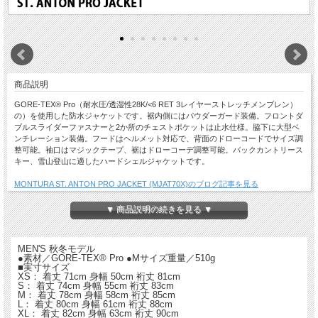
商品説明
GORE-TEX® Pro（耐水圧/透湿性28K/<6 RET 3レイヤーストレッチメンブレン）
の）を使用した防水ジャケットです。裾内側にはパウダーガード装備。フロントダ
ブルスライダーファスナーと2か所のチェストポケットは止水仕様。脇下に大型ベ
ンチレーション装備。フードはヘルメット対応で、背面のドローコードでサイズ調
整可能。袖口はマジックテープ、裾はドローコーデ調整可能。バックカントリース
キー、雪山登山に適したハードシェルジャケットです。
MONTURA ST. ANTON PRO JACKET (MJAT70X)のブログ記事を見る
【ご注意】
▼ 商品説明の続きを見る ▼
・特価品につき返品・交換はできません。
・店舗でも同時販売しておりますので時間差で完売になる場合がございます。
以上、予めご了承ください。
MEN'S 秋冬モデル
●素材／GORE-TEX® Pro ●Mサイズ重量／510g
■実寸サイズ
XS： 着丈 71cm 身幅 50cm 裄丈 81cm
S： 着丈 74cm 身幅 55cm 裄丈 83cm
M： 着丈 78cm 身幅 58cm 裄丈 85cm
L： 着丈 80cm 身幅 61cm 裄丈 88cm
XL： 着丈 82cm 身幅 63cm 裄丈 90cm