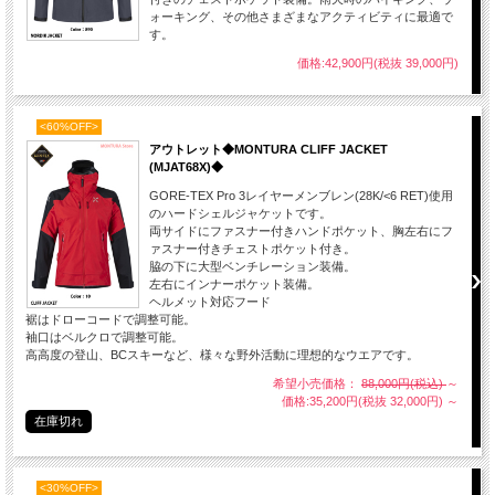
ォーキング、その他さまざまなアクティビティに最適で
す。
価格:42,900円(税抜 39,000円)
<60%OFF>
アウトレット◆MONTURA CLIFF JACKET
(MJAT68X)◆
GORE-TEX Pro 3レイヤーメンブレン(28K/<6 RET)使用
のハードシェルジャケットです。
両サイドにファスナー付きハンドポケット、胸左右にフ
ァスナー付きチェストポケット付き。
脇の下に大型ベンチレーション装備。
左右にインナーポケット装備。
ヘルメット対応フード
裾はドローコードで調整可能。
袖口はベルクロで調整可能。
高高度の登山、BCスキーなど、様々な野外活動に理想的なウエアです。
希望小売価格：
88,000円(税込)
～
価格:35,200円(税抜 32,000円)
～
在庫切れ
<30%OFF>