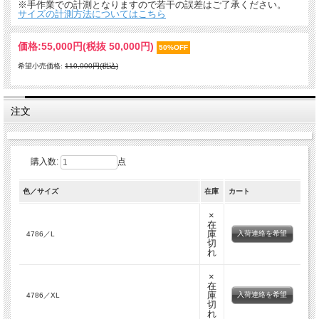
※手作業での計測となりますので若干の誤差はご了承ください。
サイズの計測方法についてはこちら
価格:
55,000円
(税抜 50,000円)
50%OFF
希望小売価格:
110,000円(税込)
注文
購入数:
点
色／サイズ
在庫
カート
×
在
庫
入荷連絡を希望
4786／L
切
れ
×
在
庫
入荷連絡を希望
4786／XL
切
れ