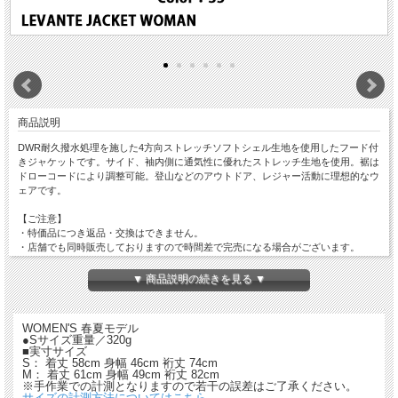
商品説明
DWR耐久撥水処理を施した4方向ストレッチソフトシェル生地を使用したフード付
きジャケットです。サイド、袖内側に通気性に優れたストレッチ生地を使用。裾は
ドローコードにより調整可能。登山などのアウトドア、レジャー活動に理想的なウ
ェアです。
【ご注意】
・特価品につき返品・交換はできません。
・店舗でも同時販売しておりますので時間差で完売になる場合がございます。
以上、予めご了承ください。
▼ 商品説明の続きを見る ▼
WOMEN'S 春夏モデル
●Sサイズ重量／320g
■実寸サイズ
S： 着丈 58cm 身幅 46cm 裄丈 74cm
M： 着丈 61cm 身幅 49cm 裄丈 82cm
※手作業での計測となりますので若干の誤差はご了承ください。
サイズの計測方法についてはこちら