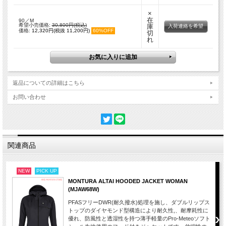
×
在
90／M
希望小売価格:
30,800円(税込)
庫
入荷連絡を希望
価格:
12,320円(税抜 11,200円)
60%OFF
切
れ
返品についての詳細はこちら
お問い合わせ
関連商品
NEW
PICK UP
MONTURA ALTAI HOODED JACKET WOMAN
(MJAW68W)
PFASフリーDWR(耐久撥水)処理を施し、ダブルリップス
トップのダイヤモンド型構造により耐久性,、耐摩耗性に
優れ、防風性と透湿性を持つ薄手軽量のPro-Meteoソフト