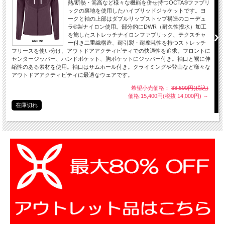
熱/断熱・嵩高など様々な機能を併せ持つOCTA®ファブリ
ックの裏地を使用したハイブリッドジャケットです。ヨ
ークと袖の上部はダブルリップストップ構造のコーデュ
ラ®製ナイロン使用。部分的にDWR（耐久性撥水）加工
を施したストレッチナイロンファブリック、テクスチャ
ー付き二重織構造、耐引裂・耐摩耗性を持つストレッチ
フリースを使い分け、アウトドアアクティビティでの快適性を追求。フロントに
センタージッパー、ハンドポケット、胸ポケットにジッパー付き。袖口と裾に伸
縮性のある素材を使用。袖口はサムホール付き。クライミングや登山など様々な
アウトドアアクティビティに最適なウェアです。
希望小売価格：
38,500円(税込)
価格:15,400円(税抜 14,000円)
～
在庫切れ