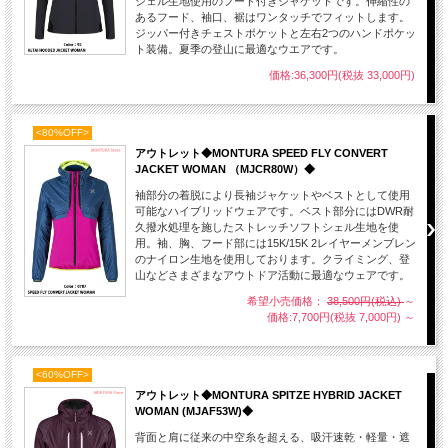
シェル生地使用のフード付きジャケットです。伸縮性の
あるフード、袖口、裾はワンタッチでフィットします。
ジッパー付きチェストポケットと左右2つのハンドポケッ
ト装備。夏季の登山に最適なウエアです。
価格:36,300円(税抜 33,000円)
<80%OFF>
アウトレット◆MONTURA SPEED FLY CONVERT
JACKET WOMAN （MJCR80W）◆
袖部分の着脱により長袖ジャケットやベストとして使用
可能なハイブリッドウェアです。ベスト部分にはDWR耐
久撥水処理を施したストレッチソフトシェル生地を使
用。袖、胸、フード部には15K/15K 2レイヤーメンブレン
のナイロン生地を使用しております。クライミング、登
山などさまざまなアウトドア活動に最適なウェアです。
希望小売価格：
38,500円(税込)
～
価格:7,700円(税抜 7,000円)
～
<60%OFF>
アウトレット◆MONTURA SPITZE HYBRID JACKET
WOMAN (MJAF53W)◆
背面と肩に従来の中空糸を超える、吸汗速乾・軽量・遮