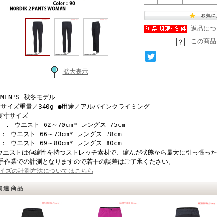
返品につ
この商品
拡大表示
OMEN'S 秋冬モデル
Sサイズ重量／340g ●用途／アルパインクライミング
実寸サイズ
S ： ウエスト 62～70cm* レングス 75cm
 ： ウエスト 66～73cm* レングス 78cm
 ： ウエスト 69～80cm* レングス 80cm
ウエストは伸縮性を持つストレッチ素材で、縮んだ状態から最大に引っ張っ
手作業での計測となりますので若干の誤差はご了承ください。
イズの計測方法についてはこちら
関連商品