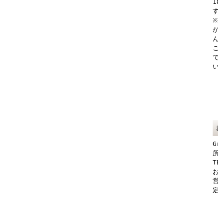
G
所
T
お
営