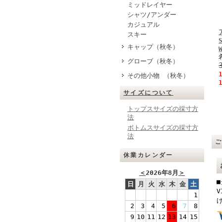
ミッドレイヤー
シャツ/アンダー
カジュアル
スキー
キャップ（秋冬）
グローブ（秋冬）
その他小物 （秋冬）
サイズについて
トップスサイズの採寸方
法
ボトムスサイズの採寸方
法
休業カレンダー
＜
2026年8月
＞
日
月
火
水
木
金
土
V
1
2
3
4
5
6
7
8
9
10
11
12
13
14
15