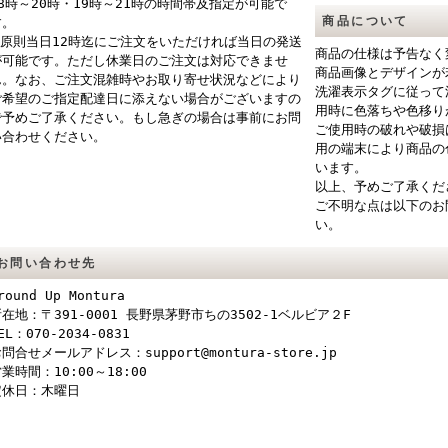
18時～20時・19時～21時の時間帯及指定が可能で
商品について
す。
※原則当日12時迄にご注文をいただければ当日の発送
商品の仕様は予告なく
が可能です。ただし休業日のご注文は対応できませ
商品画像とデザインが
ん。なお、ご注文混雑時やお取り寄せ状況などにより
洗濯表示タグに従って
ご希望のご指定配達日に添えない場合がございますの
用時に色落ちや色移り
で予めご了承ください。もし急ぎの場合は事前にお問
ご使用時の破れや破損
い合わせください。
用の端末により商品の
います。
以上、予めご了承くだ
ご不明な点は以下のお
い。
お問い合わせ先
round Up Montura
在地：〒391-0001 長野県茅野市ちの3502-1ベルビア２F
EL：070-2034-0831
問合せメールアドレス：support@montura-store.jp
業時間：10:00～18:00
定休日：木曜日