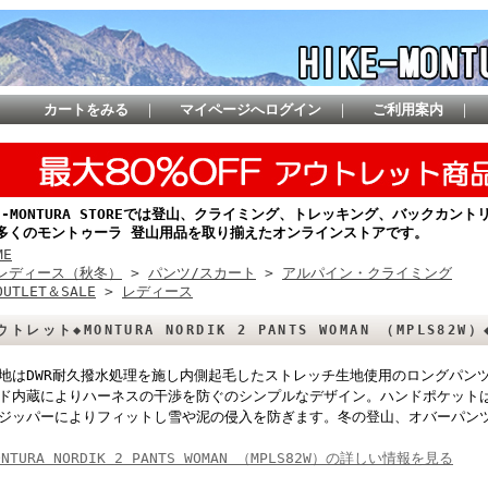
カートをみる
｜
マイページへログイン
｜
ご利用案内
｜
KE-MONTURA STOREでは登山、クライミング、トレッキング、バックカ
多くのモントゥーラ 登山用品を取り揃えたオンラインストアです。
ME
レディース（秋冬）
>
パンツ/スカート
>
アルパイン・クライミング
OUTLET＆SALE
>
レディース
ウトレット◆MONTURA NORDIK 2 PANTS WOMAN （MPLS82W）
地はDWR耐久撥水処理を施し内側起毛したストレッチ生地使用のロングパン
ド内蔵によりハーネスの干渉を防ぐのシンプルなデザイン。ハンドポケット
ジッパーによりフィットし雪や泥の侵入を防ぎます。冬の登山、オバーパン
ONTURA NORDIK 2 PANTS WOMAN （MPLS82W）の詳しい情報を見る