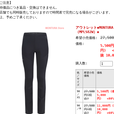
ご注意】
特価品につき返品・交換はできません。
店舗でも同時販売しておりますので時間差で完売になる場合がございます。
上、予めご了承ください。
アウトレット◆MONTURA N
（MPLS82W）◆
27,50
希望小売価格:
価格:
5,500
円) <8
抜 10,
購入数:
色
希望小売
価格
／
価格
サ
イ
ズ
90
27,500
5,500円 (
／
円(税
5,000
XS
込)
円) <80%
90
27,500
11,000円 
／M
円(税
10,000
込)
円) <60%