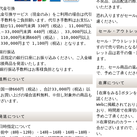
不良品、誤品配送の際
いただきます。
■代金引換
代金引換サービス（現金のみ）をご利用の場合は代引
恐れ入りますがセール
き手数料をご負担願います。代引き手数料はお支払い
慮ください。
額が11,000円未満 330円（税込）、11,000円以
セール・アウトレ
～33,000円未満 440円（税込）、33,000円以上
110,000円未満660円（税込）、110,000円以上
セール・アウトレット
330,000円まで 1,100円（税込）となります。
すので売り切れとなる
■銀行振込
レット品は若干の傷・
当店指定の銀行口座にお振り込みください。ご入金確
ます。
認後商品を発送いたします。
また、セール商品の返
※銀行振込手数料はお客様負担となります。
で、予めご了承くださ
送料について
在庫について
全国一律660円（税込）。合計33,000円（税込）以
[在庫をみる]ボタン
上お買い上げの場合送料無料。※但し対象外の商品も
認ください。
ございます。
Webに掲載されてお
おり、時間差で在庫切
予めご了承ください。
発送について
※在庫切れのカラー・
■日時指定について
合がございますので、
午前中（8時～12時）・14時～16時・16時～18時・
い。