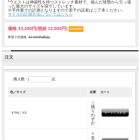
*ウエストは伸縮性を持つストレッチ素材で、縮んだ状態から引っ張
った最大のサイズを採寸しています。
※手作業での計測となりますので若干の誤差はご了承ください。
サイズの計測方法についてはこちら
価格:
13,200円
(税抜 12,000円)
60%OFF
希望小売価格:
33,000円(税込)
注文
購入数:
点
色／サイズ
在庫
カート
△
残
り
8766／XS
わ
ず
か
×
在