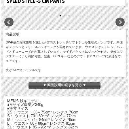
商品説明
DWR耐久撥水処理を施した4方向ストレッチソフトシェル生地のパンツです。内側
がメッシュとフリースのライニングが施されています。ウエストはストレッチバン
ドとドローコードが内蔵されています。サイドポケットはジッパー付き。裾幅はフ
ァスナーにより調節可能。登山、BCスキーなどのアウトドアスポーツに最適なウ
ェアです。
丈が-5cm短いモデルです
MONTURA SPEED STYLE PANTS (MPLS90X)の詳しい情報を見る
▼ 商品説明の続きを見る ▼
【ご注意】
・特価品につき返品・交換はできません。
・店舗でも同時販売しておりますので時間差で完売になる場合がございます。
MEN'S 秋冬モデル
以上、予めご了承ください
●Mサイズ重量／340g
■実寸サイズ
XS： ウエスト 65～75cm* レングス 76cm
S： ウエスト 70～80cm* レングス 77cm
M： ウエスト 74～84cm* レングス 79cm
L： ウエスト 80～88cm* レングス 81cm
XL： ウエスト 85～95cm* レングス 82cm