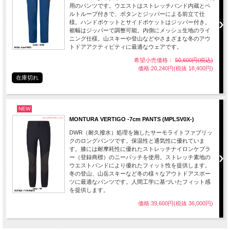
用のパンツです。ウエストはストレッチバンド内蔵とベ
ルトループ付きで、ボタンとジッパーによる前立て仕
様。ハンドポケットとサイドポケットはジッパー付き。
裾幅はジッパーで調整可能。内側にメッシュ生地のライ
ニング仕様。山スキーや登山などやさまざまな冬のアウ
トドアアクティビティに最適なウェアです。
希望小売価格：
50,600円(税込)
価格:20,240円(税抜 18,400円)
在庫切れ
NEW
MONTURA VERTIGO -7cm PANTS (MPLSV0X-)
DWR（耐久撥水）処理を施したサーモライトファブリッ
クのロングパンツです。保温性と通気性に優れていま
す。膝には耐摩耗性に優れたストレッチナイロンケブラ
ー（登録商標）のニーパッチを使用。ストレッチ素地の
ウエストバンドにより優れたフィット性を提供します。
冬の登山、山岳スキーなど冬の様々なアウトドアスポー
ツに最適なパンツです。人間工学に基づいたフィット感
を提供します。
価格:39,600円(税抜 36,000円)