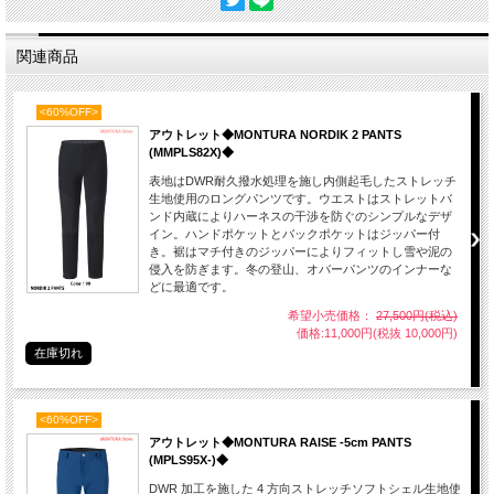
関連商品
<60%OFF>
アウトレット◆MONTURA NORDIK 2 PANTS
(MMPLS82X)◆
表地はDWR耐久撥水処理を施し内側起毛したストレッチ
生地使用のロングパンツです。ウエストはストレットバ
ンド内蔵によりハーネスの干渉を防ぐのシンプルなデザ
イン。ハンドポケットとバックポケットはジッパー付
き。裾はマチ付きのジッパーによりフィットし雪や泥の
侵入を防ぎます。冬の登山、オバーパンツのインナーな
どに最適です。
希望小売価格：
27,500円(税込)
価格:11,000円(税抜 10,000円)
在庫切れ
<60%OFF>
アウトレット◆MONTURA RAISE -5cm PANTS
(MPLS95X-)◆
DWR 加工を施した 4 方向ストレッチソフトシェル生地使