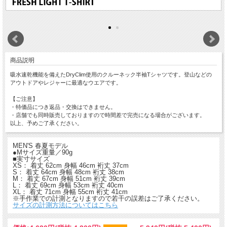
商品説明
吸水速乾機能を備えたDryClim使用のクルーネック半袖Tシャツです。登山などの
アウトドアやレジャーに最適なウエアです。
【ご注意】
・特価品につき返品・交換はできません。
・店舗でも同時販売しておりますので時間差で完売になる場合がございます。
以上、予めご了承ください。
MEN'S 春夏モデル
●Mサイズ重量／90g
■実寸サイズ
XS： 着丈 62cm 身幅 46cm 裄丈 37cm
S： 着丈 64cm 身幅 48cm 裄丈 38cm
M： 着丈 67cm 身幅 51cm 裄丈 39cm
L： 着丈 69cm 身幅 53cm 裄丈 40cm
XL： 着丈 71cm 身幅 55cm 裄丈 41cm
※手作業での計測となりますので若干の誤差はご了承ください。
サイズの計測方法についてはこちら