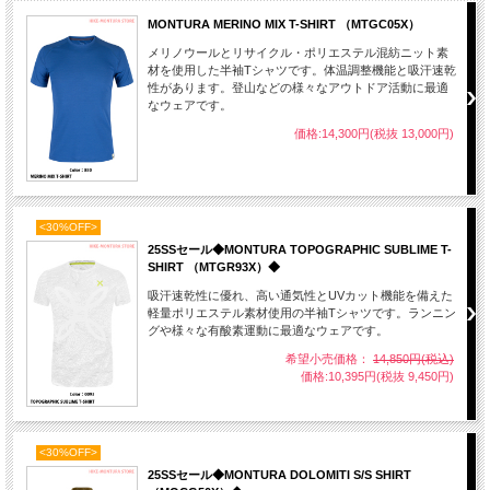
MONTURA MERINO MIX T-SHIRT （MTGC05X）
メリノウールとリサイクル・ポリエステル混紡ニット素
材を使用した半袖Tシャツです。体温調整機能と吸汗速乾
性があります。登山などの様々なアウトドア活動に最適
なウェアです。
価格:14,300円(税抜 13,000円)
<30%OFF>
25SSセール◆MONTURA TOPOGRAPHIC SUBLIME T-
SHIRT （MTGR93X）◆
吸汗速乾性に優れ、高い通気性とUVカット機能を備えた
軽量ポリエステル素材使用の半袖Tシャツです。ランニン
グや様々な有酸素運動に最適なウェアです。
希望小売価格：
14,850円(税込)
価格:10,395円(税抜 9,450円)
<30%OFF>
25SSセール◆MONTURA DOLOMITI S/S SHIRT