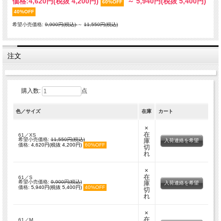
価格:
4,620円
(税抜 4,200円)
～
5,940円
(税抜 5,400円)
60%OFF
40%OFF
希望小売価格:
9,900円(税込)
～
11,550円(税込)
注文
購入数:
点
色／サイズ
在庫
カート
×
在
61／XS
希望小売価格:
11,550円(税込)
庫
入荷連絡を希望
価格:
4,620円(税抜 4,200円)
60%OFF
切
れ
×
在
61／S
希望小売価格:
9,900円(税込)
庫
入荷連絡を希望
価格:
5,940円(税抜 5,400円)
40%OFF
切
れ
×
在
61／M