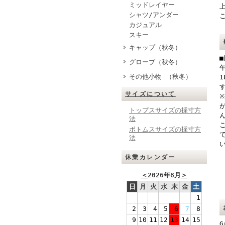
ミッドレイヤー
シャツ/アンダー
カジュアル
スキー
キャップ（秋冬）
グローブ（秋冬）
その他小物 （秋冬）
サイズについて
トップスサイズの採寸方
法
ボトムスサイズの採寸方
法
休業カレンダー
＜
2026年8月
＞
日
月
火
水
木
金
土
1
2
3
4
5
6
7
8
9
10
11
12
13
14
15
G