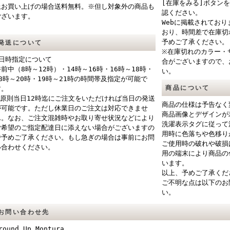
[在庫をみる]ボタン
上お買い上げの場合送料無料。※但し対象外の商品も
認ください。
ございます。
Webに掲載されてお
おり、時間差で在庫切
予めご了承ください。
発送について
※在庫切れのカラー・
■日時指定について
合がございますので、
午前中（8時～12時）・14時～16時・16時～18時・
い。
18時～20時・19時～21時の時間帯及指定が可能で
商品について
す。
※原則当日12時迄にご注文をいただければ当日の発送
商品の仕様は予告なく
が可能です。ただし休業日のご注文は対応できませ
商品画像とデザインが
ん。なお、ご注文混雑時やお取り寄せ状況などにより
洗濯表示タグに従って
ご希望のご指定配達日に添えない場合がございますの
用時に色落ちや色移り
で予めご了承ください。もし急ぎの場合は事前にお問
ご使用時の破れや破損
い合わせください。
用の端末により商品の
います。
以上、予めご了承くだ
ご不明な点は以下のお
い。
お問い合わせ先
round Up Montura