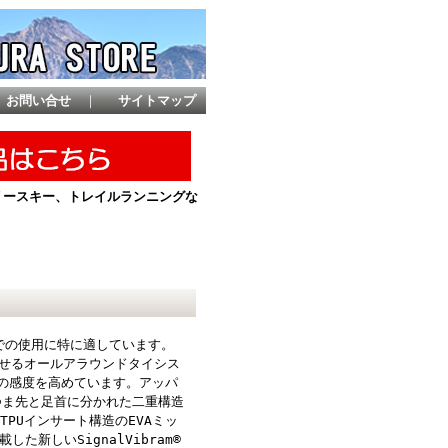
お問い合せ
｜
サイトマップ
ントリースキー、トレイルランニングな
での使用に特に適しています。
させるオールアラウンドタイシス
時の感度を高めています。アッパ
はつま先と足首に分かれた二重構造
PUインサート構造のEVAミッ
た新しいSignalVibram®