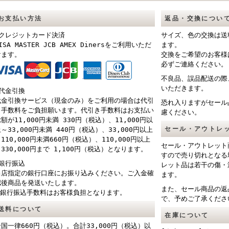
お支払い方法
返品・交換につい
■クレジットカード決済
サイズ、色の交換は送
ISA MASTER JCB AMEX Dinersをご利用いただ
ます。
けます。
交換をご希望のお客様
必ずご連絡ください。
不良品、誤品配送の際
いただきます。
■代金引換
代金引換サービス（現金のみ）をご利用の場合は代引
恐れ入りますがセール
き手数料をご負担願います。代引き手数料はお支払い
慮ください。
額が11,000円未満 330円（税込）、11,000円以
セール・アウトレ
～33,000円未満 440円（税込）、33,000円以上
110,000円未満660円（税込）、110,000円以上
セール・アウトレット
330,000円まで 1,100円（税込）となります。
すので売り切れとなる
■銀行振込
レット品は若干の傷・
当店指定の銀行口座にお振り込みください。ご入金確
ます。
認後商品を発送いたします。
また、セール商品の返
※銀行振込手数料はお客様負担となります。
で、予めご了承くださ
送料について
在庫について
全国一律660円（税込）。合計33,000円（税込）以