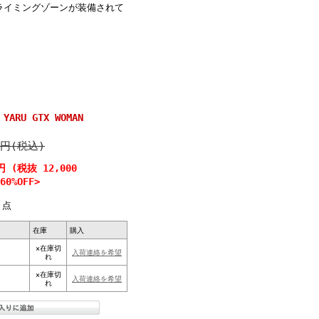
ライミングゾーンが装備されて
ARU GTX WOMAN
0円(税込)
円 (税抜 12,000
0%OFF>
点
在庫
購入
×在庫切
入荷連絡を希望
れ
×在庫切
入荷連絡を希望
れ