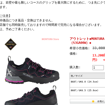
は、岩壁や最も難しいコースのグリップを最大限にするために、つま先にク
ます。
ご注意】
特価品につき返品・交換はできません。
店舗でも同時販売しておりますので時間差で完売になる場合がございます。
上、予めご了承ください。
アウトレット◆MONTURA Y
（S3GA00W）◆
33,00
希望小売価格:
価格:
13,200
円) <6
購入数:
色／サイズ
8607／UK6.0 (24.5cm)
8607／UK6.5 (25.0cm)