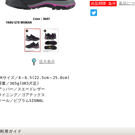
返品につ
拡大表示
UKサイズ／4～6.5(22.5cm～25.0cm)
重量／365g(UK5片足)
アッパー／スエードレザー
ライニング／ゴアテックス
ソール／ビブラムSIGNAL
ご利用ガイド