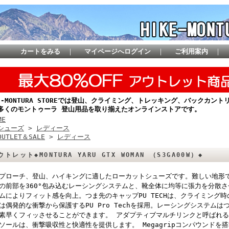
カートをみる
｜
マイページへログイン
｜
ご利用案内
｜
KE-MONTURA STOREでは登山、クライミング、トレッキング、バックカ
多くのモントゥーラ 登山用品を取り揃えたオンラインストアです。
ME
シューズ
>
レディース
OUTLET＆SALE
>
レディース
ウトレット◆MONTURA YARU GTX WOMAN （S3GA00W）◆
プローチ、登山、ハイキングに適したローカットシューズです。難しい地形
の前部を360°包み込むレーシングシステムと、靴全体に均等に張力を分散
ムによりフィット感を向上。つま先のキャップPU TECHは、クライミング
は偶発的な衝撃から保護するPU Pro Techを採用。レーシングシステム
素早くフィッさせることができます。 アダプティブマルチリンクと呼ばれるT
ソールは、衝撃吸収性と快適性を提供します。 Megagripコンパウンドを搭載し