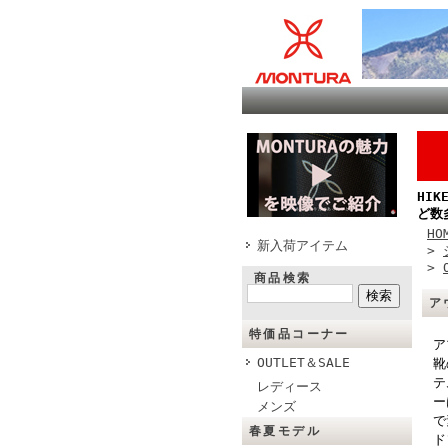
HI
ど数
HO
新入荷アイテム
>
>
商品検索
ア
特価品コーナー
ア
OUTLET＆SALE
靴
テ
レディース
ー
メンズ
で
春夏モデル
ド