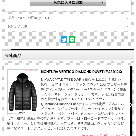
返品についての詳細はこちら
お問い合わせ
関連商品
MONTURA VERTIGO DIAMOND DUVET (MJAD12X)
NIKWAX PFAS FREE DWR（耐久撥水加工）を施した
90％ピュア ホワイト ダック ダウンと10％フェザーを中
綿(フィルパワー: 750 Cuin IDFB スチーム テスト) に使用
したインサレーションジャケットです。表地は軽量で優
れた撥水性を持つPFASフリーDWR Pertex
Quantum®Diamond Fuseナイロン生地使用。左右のハン
ドポケットはジップ仕様。グローブやキャップを収納で
きる大型内ポケット付き。内ポケットは収納ポケットと
しても機能し優れた携帯性があります。フードはドローコードでフィット可能。
袖はサムホールとして使用可能なループ付き。冬季の登山、クライミングなど
様々なアウトドアアクティビティに適したウエアです。