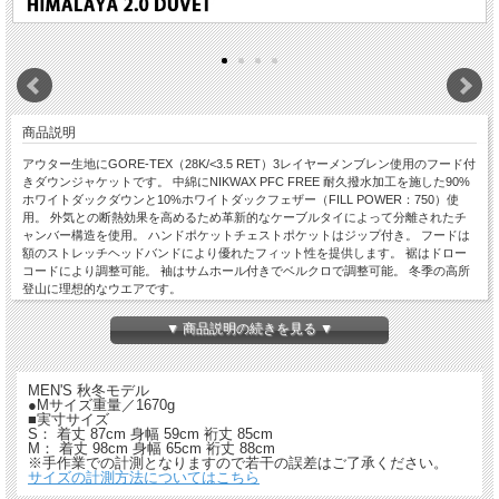
商品説明
アウター生地にGORE-TEX（28K/<3.5 RET）3レイヤーメンブレン使用のフード付
きダウンジャケットです。 中綿にNIKWAX PFC FREE 耐久撥水加工を施した90%
ホワイトダックダウンと10%ホワイトダックフェザー（FILL POWER：750）使
用。 外気との断熱効果を高めるため革新的なケーブルタイによって分離されたチ
ャンバー構造を使用。 ハンドポケットチェストポケットはジップ付き。 フードは
額のストレッチヘッドバンドにより優れたフィット性を提供します。 裾はドロー
コードにより調整可能。 袖はサムホール付きでベルクロで調整可能。 冬季の高所
登山に理想的なウエアです。
【ご注意】
▼ 商品説明の続きを見る ▼
・特価品につき返品・交換はできません。
・店舗でも同時販売しておりますので時間差で完売になる場合がございます。
以上、予めご了承ください。
MEN'S 秋冬モデル
●Mサイズ重量／1670g
■実寸サイズ
S： 着丈 87cm 身幅 59cm 裄丈 85cm
M： 着丈 98cm 身幅 65cm 裄丈 88cm
※手作業での計測となりますので若干の誤差はご了承ください。
サイズの計測方法についてはこちら