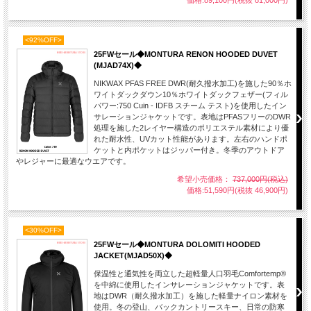
価格:89,100円(税抜 81,000円)
<92%OFF>
25FWセール◆MONTURA RENON HOODED DUVET
(MJAD74X)◆
NIKWAX PFAS FREE DWR(耐久撥水加工)を施した90％ホ
ワイトダックダウン10％ホワイトダックフェザー(フィル
パワー:750 Cuin - IDFB スチーム テスト)を使用したイン
サレーションジャケットです。表地はPFASフリーのDWR
処理を施した2レイヤー構造のポリエステル素材により優
れた耐水性、UVカット性能があります。左右のハンドポ
ケットと内ポケットはジッパー付き。冬季のアウトドア
やレジャーに最適なウエアです。
希望小売価格：
737,000円(税込)
価格:51,590円(税抜 46,900円)
<30%OFF>
25FWセール◆MONTURA DOLOMITI HOODED
JACKET(MJAD50X)◆
保温性と通気性を両立した超軽量人口羽毛Comfortemp®
を中綿に使用したインサレーションジャケットです。表
地はDWR（耐久撥水加工）を施した軽量ナイロン素材を
使用。冬の登山、バックカントリースキー、日常の防寒