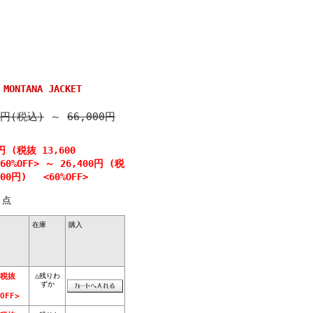
ONTANA JACKET
0円(税込)
～
66,000円
円 (税抜 13,600
0%OFF>
～
26,400円 (税
000円) <60%OFF>
点
在庫
購入
△残りわ
(税抜
ずか
OFF>