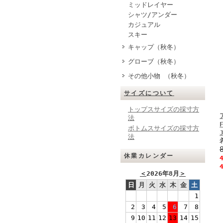
ミッドレイヤー
シャツ/アンダー
カジュアル
スキー
キャップ（秋冬）
グローブ（秋冬）
その他小物 （秋冬）
サイズについて
トップスサイズの採寸方
法
ボトムスサイズの採寸方
法
休業カレンダー
＜
2026年8月
＞
日
月
火
水
木
金
土
1
2
3
4
5
6
7
8
9
10
11
12
13
14
15