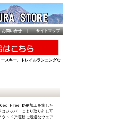
お問い合せ
｜
サイトマップ
ントリースキー、トレイルランニングな
ec Free DWR加工を施した
ドはジッパーにより取り外し可
アウトドア活動に最適なウェア