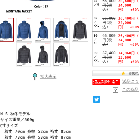
87
66,000
26,400円 
／M
円(税
24,000
込)
円) <60%
87
66,000
26,400円 
／
円(税
24,000
XXL
込)
円) <60%
90
66,000
26,400円 
／
円(税
24,000
XL
込)
円) <60%
90
37,400
14,960円 
／
円(税
13,600
XXL
込)
円) <60%
拡大表示
返品につ
この商品
EN'S 秋冬モデル
Mサイズ重量／500g
実寸サイズ
： 着丈 70cm 身幅 52cm 裄丈 85cm
： 着丈 73cm 身幅 53cm 裄丈 87cm