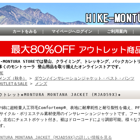
カートをみる
｜
マイページへログイン
｜
ご利用案内
｜
KE-MONTURA STOREでは登山、クライミング、トレッキング、バックカ
多くのモントゥーラ 登山用品を取り揃えたオンラインストアです。
ME
メンズ（秋冬）
>
ダウン/インサレーションジャケット・ベスト・パンツ
OUTLET＆SALE
>
メンズ
ウトレット◆MONTURA MONTANA JACKET (MJAD59X)◆
中綿に超軽量人工羽毛Comfortemp®、表地に耐摩耗性と耐引裂性を備え、PFC
サイクル・ポリエステル素材使用のインサレーションジャケットです。フー
。左右にチェストポケット付き。裾はドローコードにより調節可能。様々な
す。
ONTURA MONTANA JACKET (MJAD59X)の詳しい情報を見る