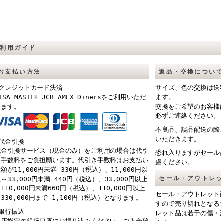
ご利用ガイド
お支払い方法
返品・交換につい
■クレジットカード決済
サイズ、色の交換は送
ISA MASTER JCB AMEX Dinersをご利用いただ
ます。
けます。
交換をご希望のお客様
必ずご連絡ください。
不良品、誤品配送の際
いただきます。
■代金引換
代金引換サービス（現金のみ）をご利用の場合は代引
恐れ入りますがセール
き手数料をご負担願います。代引き手数料はお支払い
慮ください。
額が11,000円未満 330円（税込）、11,000円以
セール・アウトレ
～33,000円未満 440円（税込）、33,000円以上
110,000円未満660円（税込）、110,000円以上
セール・アウトレット
330,000円まで 1,100円（税込）となります。
すので売り切れとなる
■銀行振込
レット品は若干の傷・
当店指定の銀行口座にお振り込みください。ご入金確