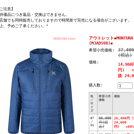
ご注意】
特価品につき返品・交換はできません。
店舗でも同時販売しておりますので時間差で完売になる場合がございます。
上、予めご了承ください。"
アウトレット◆MONTURA M
(MJAD59X)◆
37,40
希望小売価格:
(税込)
価格:
14,960
円) <6
抜 24,
購入数:
色
希望小売
価格
／
価格
サ
イ
ズ
87
66,000
26,400円 
／
円(税
24,000
XS
込)
円) <60%