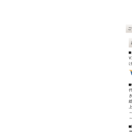
V
総
上
～
～