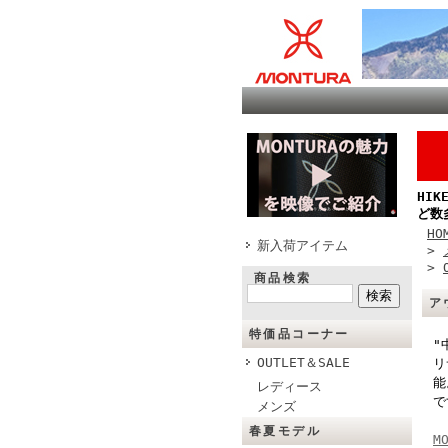
HI
ど数
HO
新入荷アイテム
>
>
商品検索
ア
特価品コーナー
"
OUTLET＆SALE
リ
能
レディース
で
メンズ
春夏モデル
M