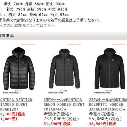
： 着丈 76cm 身幅 56cm 裄丈 89cm
L： 着丈 79cm 身幅 59cm 裄丈 91cm
XL： 着丈 82cm 身幅 62cm 裄丈 93cm
手作業での計測となりますので若干の誤差はご了承ください。
イズの計測方法についてはこちら
関連商品
MONTURA VERTIGO
25FWセール◆MONTURA
25FWセール◆MONTUR
DIAMOND DUVET
RENON HOODED DUVET
DOLOMITI HOODED
(MJAD12X)
(MJAD74X)◆
JACKET(MJAD50X)◆
希望小売価格:
希望小売価格:
89,100円(税抜
737,000円(税込)
55,000円(税込)
81,000円)
51,590円(税抜
38,500円(税抜