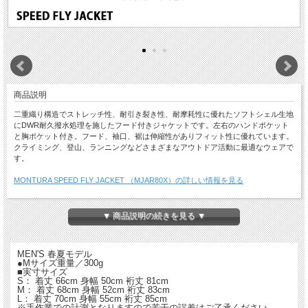
商品説明
二重織り構造でストレッチ性、耐引き裂き性、耐摩耗性に優れたソフトシェル生地
にDWR耐久撥水処理を施したフード付きジャケットです。左右のハンドポケット
と胸ポケット付き。フード、袖口、裾は伸縮性がありフィット性に優れています。
クライミング、登山、ランニングなどさまざまなアウトドア活動に最適なウェアで
す。
MONTURA SPEED FLY JACKET （MJAR80X）の詳しい情報を見る
【ご注意】
・特価品につき返品・交換はできません。
▼ 商品説明の続きを見る ▼
・店舗でも同時販売しておりますので時間差で完売になる場合がございます。
以上、予めご了承ください。
MEN'S 春夏モデル
●Mサイズ重量／300g
■実寸サイズ
S： 着丈 66cm 身幅 50cm 裄丈 81cm
M： 着丈 68cm 身幅 52cm 裄丈 83cm
L： 着丈 70cm 身幅 55cm 裄丈 85cm
※手作業での計測となりますので若干の誤差はご了承ください。