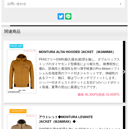
お問い合わせ
関連商品
PICK UP
MONTURA ALTAI HOODED JACKET （MJAW68X）
PFASフリーDWR(耐久撥水)処理を施し、ダブルリップス
トップのダイヤモンド型構造により耐久性,、耐摩耗性に
優れ、防風性と透湿性を持つ薄手軽量のPro-Meteoソフト
シェル生地使用のフード付きジャケットです。伸縮性の
あるフード、袖口、裾はワンタッチでフィットします。
ジッパー付きチェストポケットと左右2つのハンドポケッ
ト装備。夏季の登山に最適なウエアです。
価格:36,300円(税抜 33,000円)
<60%OFF>
アウトレット◆MONTURA LEVANTE
JACKET（MJAW54X）◆