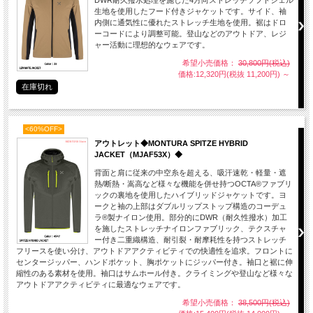
DWR耐久撥水処理を施した4方向ストレッチソフトシェル
生地を使用したフード付きジャケットです。サイド、袖
内側に通気性に優れたストレッチ生地を使用。裾はドロ
ーコードにより調整可能。登山などのアウトドア、レジ
ャー活動に理想的なウェアです。
希望小売価格：
30,800円(税込)
価格:12,320円(税抜 11,200円)
～
在庫切れ
<60%OFF>
アウトレット◆MONTURA SPITZE HYBRID
JACKET（MJAF53X）◆
背面と肩に従来の中空糸を超える、吸汗速乾・軽量・遮
熱/断熱・嵩高など様々な機能を併せ持つOCTA®ファブリ
ックの裏地を使用したハイブリッドジャケットです。ヨ
ークと袖の上部はダブルリップストップ構造のコーデュ
ラ®製ナイロン使用。部分的にDWR（耐久性撥水）加工
を施したストレッチナイロンファブリック、テクスチャ
ー付き二重織構造、耐引裂・耐摩耗性を持つストレッチ
フリースを使い分け、アウトドアアクティビティでの快適性を追求。フロントに
センタージッパー、ハンドポケット、胸ポケットにジッパー付き。袖口と裾に伸
縮性のある素材を使用。袖口はサムホール付き。クライミングや登山など様々な
アウトドアアクティビティに最適なウェアです。
希望小売価格：
38,500円(税込)