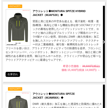
<60%OFF>
アウトレット◆MONTURA SPITZE HYBRID
JACKET（MJAF53X）◆
背面と肩に従来の中空糸を超える、吸汗速乾・軽量・遮
熱/断熱・嵩高など様々な機能を併せ持つOCTA®ファブリ
ックの裏地を使用したハイブリッドジャケットです。ヨ
ークと袖の上部はダブルリップストップ構造のコーデュ
ラ®製ナイロン使用。部分的にDWR（耐久性撥水）加工
を施したストレッチナイロンファブリック、テクスチャ
ー付き二重織構造、耐引裂・耐摩耗性を持つストレッチ
フリースを使い分け、アウトドアアクティビティでの快適性を追求。フロントに
センタージッパー、ハンドポケット、胸ポケットにジッパー付き。袖口と裾に伸
縮性のある素材を使用。袖口はサムホール付き。クライミングや登山など様々な
アウトドアアクティビティに最適なウェアです。
希望小売価格：
38,500円(税込)
価格:15,400円(税抜 14,000円)
～
在庫切れ
<60%OFF>
アウトレット◆MONTURA SPITZE
JACKET（MJAW56X）◆
DWR（耐久撥水）加工を施した透湿性と防風性に優れた4
ウェイストレッチ素材使用のソフトシェルジャケットで