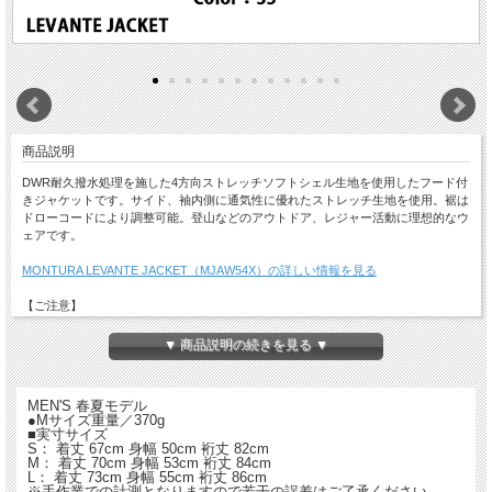
商品説明
DWR耐久撥水処理を施した4方向ストレッチソフトシェル生地を使用したフード付
きジャケットです。サイド、袖内側に通気性に優れたストレッチ生地を使用。裾は
ドローコードにより調整可能。登山などのアウトドア、レジャー活動に理想的なウ
ェアです。
MONTURA LEVANTE JACKET（MJAW54X）の詳しい情報を見る
【ご注意】
・特価品につき返品・交換はできません。
・店舗でも同時販売しておりますので時間差で完売になる場合がございます。
▼ 商品説明の続きを見る ▼
以上、予めご了承ください。
MEN'S 春夏モデル
●Mサイズ重量／370g
■実寸サイズ
S： 着丈 67cm 身幅 50cm 裄丈 82cm
M： 着丈 70cm 身幅 53cm 裄丈 84cm
L： 着丈 73cm 身幅 55cm 裄丈 86cm
※手作業での計測となりますので若干の誤差はご了承ください。