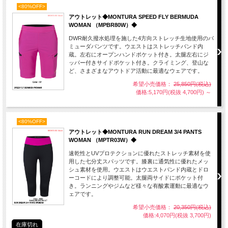
<80%OFF>
アウトレット◆MONTURA SPEED FLY BERMUDA
WOMAN （MPBR80W）◆
DWR耐久撥水処理を施した4方向ストレッチ生地使用のバ
ミューダパンツです。ウエストはストレッチバンド内
蔵。左右にオープンハンドポケット付き。太腿左右にジ
ッパー付きサイドポケット付き。クライミング、登山な
ど、さまざまなアウトドア活動に最適なウェアです。
希望小売価格：
25,850円(税込)
価格:5,170円(税抜 4,700円)
～
<80%OFF>
アウトレット◆MONTURA RUN DREAM 3/4 PANTS
WOMAN （MPTR03W）◆
速乾性とUVプロテクションに優れたストレッチ素材を使
用した七分丈スパッツです。膝裏に通気性に優れたメッ
シュ素材を使用。ウエストはウエストバンド内蔵とドロ
ーコードにより調整可能。太腿両サイドにポケット付
き。ランニングやジムなど様々な有酸素運動に最適なウ
ェアです。
希望小売価格：
20,350円(税込)
価格:4,070円(税抜 3,700円)
在庫切れ