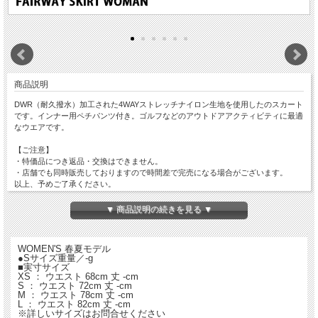
商品説明
DWR（耐久撥水）加工された4WAYストレッチナイロン生地を使用したのスカート
です。インナー用ペチパンツ付き。ゴルフなどのアウトドアアクティビティに最適
なウエアです。
【ご注意】
・特価品につき返品・交換はできません。
・店舗でも同時販売しておりますので時間差で完売になる場合がございます。
以上、予めご了承ください。
▼ 商品説明の続きを見る ▼
WOMEN'S 春夏モデル
●Sサイズ重量／-g
■実寸サイズ
XS ： ウエスト 68cm 丈 -cm
S ： ウエスト 72cm 丈 -cm
M ： ウエスト 78cm 丈 -cm
L ： ウエスト 82cm 丈 -cm
※詳しいサイズはお問合せください