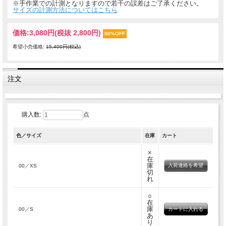
※手作業での計測となりますので若干の誤差はご了承ください。
サイズの計測方法についてはこちら
価格:
3,080円
(税抜 2,800円)
80%OFF
希望小売価格:
15,400円(税込)
注文
購入数:
点
色／サイズ
在庫
カート
×
在
庫
入荷連絡を希望
00／XS
切
れ
○
在
庫
00／S
あ
り