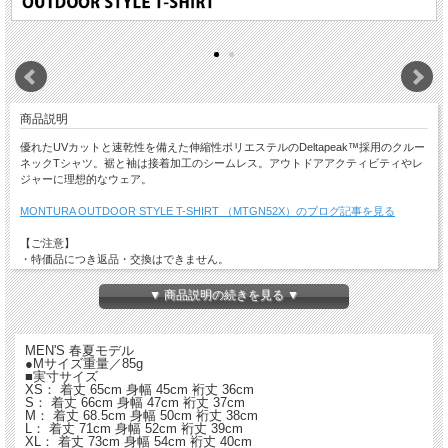
商品説明
優れたUVカットと速乾性を備えた伸縮性ポリエステルのDeltapeak™採用のクルー
ネックTシャツ。裾と袖は接着加工のシームレス。アウトドアアクティビティやレ
ジャーに理想的なウェア。
MONTURA OUTDOOR STYLE T-SHIRT （MTGN52X）のブログ記事を見る
【ご注意】
・特価品につき返品・交換はできません。
・店舗でも同時販売しておりますので時間差で完売になる場合がございます。
以上、予めご了承ください。
▼ 商品説明の続きを見る ▼
MEN'S 春夏モデル
●Mサイズ重量／85g
■実寸サイズ
XS： 着丈 65cm 身幅 45cm 裄丈 36cm
S： 着丈 66cm 身幅 47cm 裄丈 37cm
M： 着丈 68.5cm 身幅 50cm 裄丈 38cm
L： 着丈 71cm 身幅 52cm 裄丈 39cm
XL： 着丈 73cm 身幅 54cm 裄丈 40cm