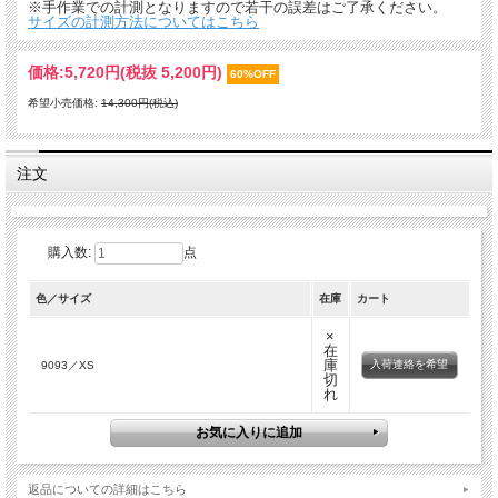
※手作業での計測となりますので若干の誤差はご了承ください。
サイズの計測方法についてはこちら
価格:
5,720円
(税抜 5,200円)
60%OFF
希望小売価格:
14,300円(税込)
注文
購入数:
点
色／サイズ
在庫
カート
×
在
庫
入荷連絡を希望
9093／XS
切
れ
返品についての詳細はこちら