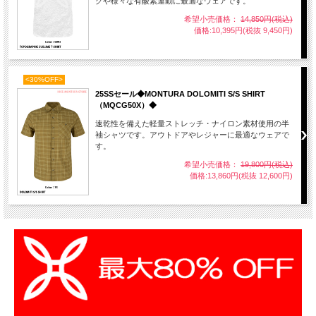
グや様々な有酸素運動に最適なウェアです。
希望小売価格：
14,850円(税込)
価格:10,395円(税抜 9,450円)
<30%OFF>
25SSセール◆MONTURA DOLOMITI S/S SHIRT
（MQCG50X）◆
速乾性を備えた軽量ストレッチ・ナイロン素材使用の半
袖シャツです。アウトドアやレジャーに最適なウェアで
す。
希望小売価格：
19,800円(税込)
価格:13,860円(税抜 12,600円)