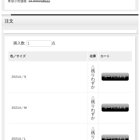
希望小売価格:
16,500円(税込)
注文
購入数:
点
色／サイズ
在庫
カート
△
残
り
20214／S
わ
ず
か
△
残
り
20214／M
わ
ず
か
△
残
り
20214／L