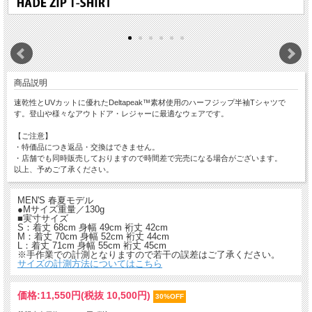
商品説明
速乾性とUVカットに優れたDeltapeak™素材使用のハーフジップ半袖Tシャツで
す。登山や様々なアウトドア・レジャーに最適なウェアです。
【ご注意】
・特価品につき返品・交換はできません。
・店舗でも同時販売しておりますので時間差で完売になる場合がございます。
以上、予めご了承ください。
MEN'S 春夏モデル
●Mサイズ重量／130g
■実寸サイズ
S：着丈 68cm 身幅 49cm 裄丈 42cm
M：着丈 70cm 身幅 52cm 裄丈 44cm
L：着丈 71cm 身幅 55cm 裄丈 45cm
※手作業での計測となりますので若干の誤差はご了承ください。
サイズの計測方法についてはこちら
価格:
11,550円
(税抜 10,500円)
30%OFF