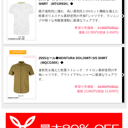
SHIRT （MTGR93X）◆
吸汗速乾性に優れ、高い通気性とUVカット機能を備えた
軽量ポリエステル素材使用の半袖Tシャツです。ランニン
グや様々な有酸素運動に最適なウェアです。
希望小売価格：
14,850円(税込)
価格:10,395円(税抜 9,450円)
<30%OFF>
25SSセール◆MONTURA DOLOMITI S/S SHIRT
（MQCG50X）◆
速乾性を備えた軽量ストレッチ・ナイロン素材使用の半
袖シャツです。アウトドアやレジャーに最適なウェアで
す。
希望小売価格：
19,800円(税込)
価格:13,860円(税抜 12,600円)