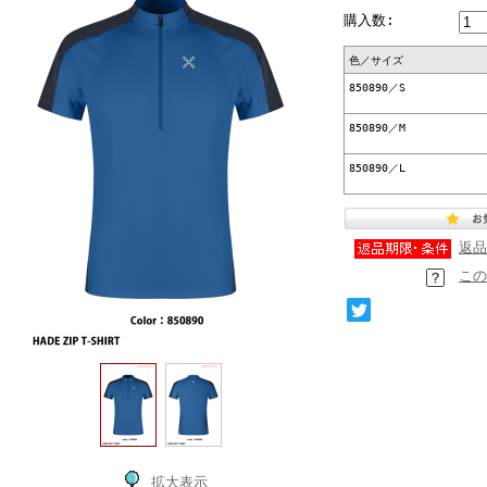
購入数:
色／サイズ
850890／S
850890／M
850890／L
返品
この
拡大表示