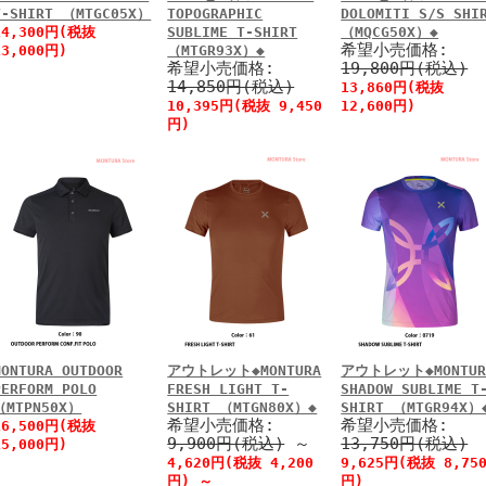
T-SHIRT （MTGC05X）
TOPOGRAPHIC
DOLOMITI S/S SHI
14,300円(税抜
SUBLIME T-SHIRT
（MQCG50X）◆
希望小売価格:
13,000円)
（MTGR93X）◆
希望小売価格:
19,800円(税込)
14,850円(税込)
13,860円(税抜
10,395円(税抜 9,450
12,600円)
円)
MONTURA OUTDOOR
アウトレット◆MONTURA
アウトレット◆MONTUR
PERFORM POLO
FRESH LIGHT T-
SHADOW SUBLIME T
（MTPN50X）
SHIRT （MTGN80X）◆
SHIRT （MTGR94X）
希望小売価格:
希望小売価格:
16,500円(税抜
9,900円(税込)
～
13,750円(税込)
15,000円)
4,620円(税抜 4,200
9,625円(税抜 8,75
円)
～
円)