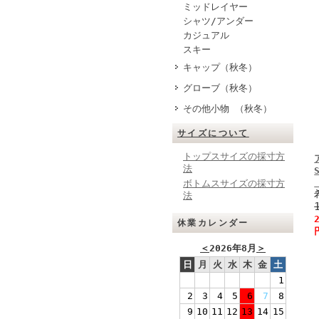
ミッドレイヤー
シャツ/アンダー
カジュアル
スキー
キャップ（秋冬）
グローブ（秋冬）
その他小物 （秋冬）
サイズについて
トップスサイズの採寸方
法
ボトムスサイズの採寸方
法
休業カレンダー
＜
2026年8月
＞
日
月
火
水
木
金
土
1
2
3
4
5
6
7
8
9
10
11
12
13
14
15