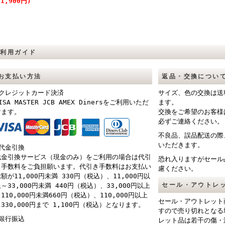
11,900円)
ご利用ガイド
お支払い方法
返品・交換につい
■クレジットカード決済
サイズ、色の交換は送
ISA MASTER JCB AMEX Dinersをご利用いただ
ます。
けます。
交換をご希望のお客様
必ずご連絡ください。
不良品、誤品配送の際
いただきます。
■代金引換
代金引換サービス（現金のみ）をご利用の場合は代引
恐れ入りますがセール
き手数料をご負担願います。代引き手数料はお支払い
慮ください。
額が11,000円未満 330円（税込）、11,000円以
セール・アウトレ
～33,000円未満 440円（税込）、33,000円以上
110,000円未満660円（税込）、110,000円以上
セール・アウトレット
330,000円まで 1,100円（税込）となります。
すので売り切れとなる
■銀行振込
レット品は若干の傷・