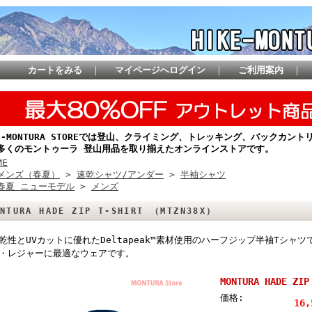
カートをみる
｜
マイページへログイン
｜
ご利用案内
｜
KE-MONTURA STOREでは登山、クライミング、トレッキング、バックカ
多くのモントゥーラ 登山用品を取り揃えたオンラインストアです。
ME
メンズ（春夏）
>
速乾シャツ/アンダー
>
半袖シャツ
春夏 ニューモデル
>
メンズ
ONTURA HADE ZIP T-SHIRT （MTZN38X）
乾性とUVカットに優れたDeltapeak™素材使用のハーフジップ半袖Tシャ
・レジャーに最適なウェアです。
MONTURA HADE ZI
価格:
16