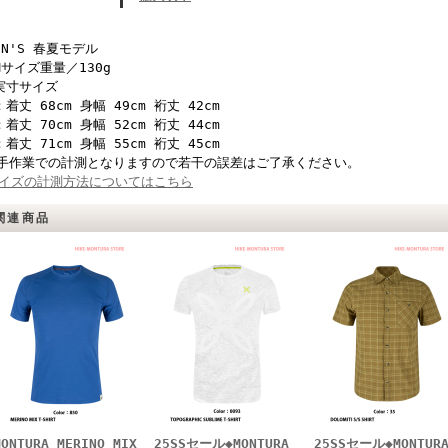
EN'S 春夏モデル
Mサイズ重量／130g
実寸サイズ
：着丈 68cm 身幅 49cm 裄丈 42cm
：着丈 70cm 身幅 52cm 裄丈 44cm
：着丈 71cm 身幅 55cm 裄丈 45cm
手作業での計測となりますので若干の誤差はご了承ください。
イズの計測方法についてはこちら
関連商品
MONTURA MERINO MIX
25SSセール◆MONTURA
25SSセール◆MONTUR