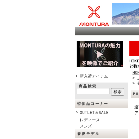
HI
ど数
HO
新入荷アイテム
>
>
商品検索
M
特価品コーナー
速
OUTLET＆SALE
ア
レディース
メンズ
春夏モデル